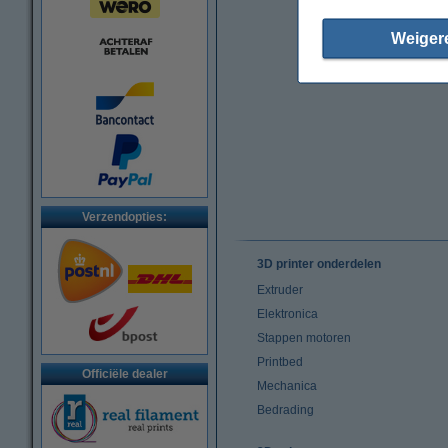
Weiger
Verzendopties:
3D printer onderdelen
Extruder
Elektronica
Stappen motoren
Printbed
Officiële dealer
Mechanica
Bedrading