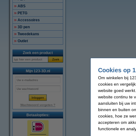
ABS
PETG
Accessoires
3D pen
Tweedekans
Outlet
Zoek een product
Zoek
Cookies op 1
Mijn 123-3D.nl
Om winkelen bij 123
cookies en vergelij
website goed werkt.
website continu te 
aansluiten bij uw i
Wachtwoord vergeten ?
binnen en buiten on
Betaalopties:
cookies, hoe ze we
accepteren om akko
functionele en anal