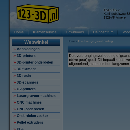
123 3D B.V.
Koningsbeltweg 52
1329 AK Almere
Home
Klantenservice
Downloads
Helpcentrum
Voor
Home
Overbrengingsverhouding
Webwinkel
Aanbiedingen
3D-printers
De overbrengingsverhouding of gear ra
(drive gear) geeft. Dit bepaalt kracht
3D-printer onderdelen
uitgeoefend, maar ook hoe langzamer h
3D filament
3D resin
3D-scanners
UV-printers
Lasergraveermachines
CNC machines
CNC onderdelen
Onderdelen zoeker
Pellet extruders
PLA