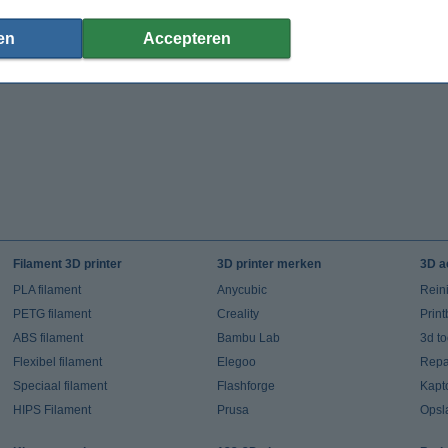
en
Accepteren
Filament 3D printer
3D printer merken
3D a
PLA filament
Anycubic
Rein
PETG filament
Creality
Prin
ABS filament
Bambu Lab
3d t
Flexibel filament
Elegoo
Repar
Speciaal filament
Flashforge
Kapt
HIPS Filament
Prusa
Opsl