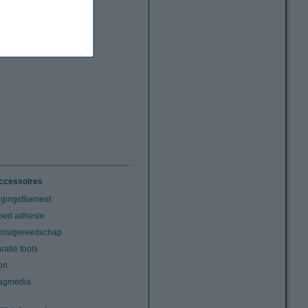
ccessoires
igingsfilament
tbed adhesie
ools/gereedschap
atie tools
on
agmedia