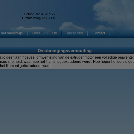
Telefoon: 0294-787127
E-mail:
info@123-3D.nl
 het onderwijs
Over 123-3D.nl
Vacatures
Contact
Overbrengingsverhouding
tio geeft aan hoeveel omwenteling van de extruder motor een volledige omwenteli
 versus snelheid, waarmee het filament geëxtrudeerd wordt. Hoe hoger het eerste get
et filament geëxtrudeerd wordt.