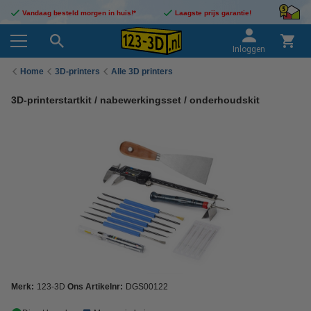
Vandaag besteld morgen in huis!*
Laagste prijs garantie!
Inloggen
Home
3D-printers
Alle 3D printers
3D-printerstartkit / nabewerkingsset / onderhoudskit
Merk:
123-3D
Ons Artikelnr:
DGS00122