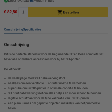
Direct leverbaar
Morgen in huis
€ 82,50
Bestellen
Omschrijving
Specificaties
Omschrijving
Dit is de perfecte starterskit voor de beginnende 3D'er. Deze complete set
bevat alle onmisbare accessoires voor bij het 3D-printen.
De kit bevat:
de veelzijdige Modifi3D nabewerkingstool
naaldjes om een verstopte 3D-printer nozzle te verhelpen
superlube om uw 3D-printer in optimale conditie te houden
3D print nabewerkingsset om alles netjes en mooi schoon te houden
digitale schuifmaat voor de fijne kalibratie van uw 3D-printer
een plamuurmes om geprinte objecten makkelijk van het printbed te
halen