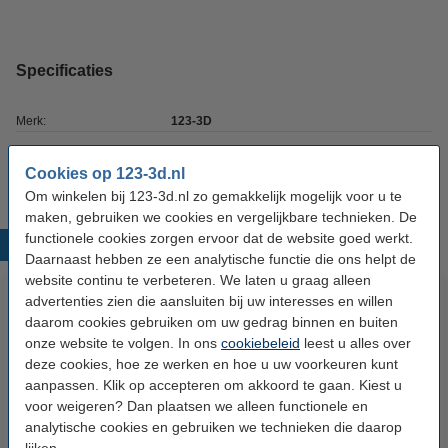
Specificaties
Merk:
123-3D
Ons Artikelnr:
DGS00122
Cookies op 123-3d.nl
Om winkelen bij 123-3d.nl zo gemakkelijk mogelijk voor u te
maken, gebruiken we cookies en vergelijkbare technieken. De
functionele cookies zorgen ervoor dat de website goed werkt.
Populaire producten
Daarnaast hebben ze een analytische functie die ons helpt de
website continu te verbeteren. We laten u graag alleen
advertenties zien die aansluiten bij uw interesses en willen
daarom cookies gebruiken om uw gedrag binnen en buiten
onze website te volgen. In ons
cookiebeleid
leest u alles over
deze cookies, hoe ze werken en hoe u uw voorkeuren kunt
aanpassen. Klik op accepteren om akkoord te gaan. Kiest u
voor weigeren? Dan plaatsen we alleen functionele en
analytische cookies en gebruiken we technieken die daarop
Heated bed klemmen (set van 4)
3DLAC hechtspray (400 ml)
lijken.