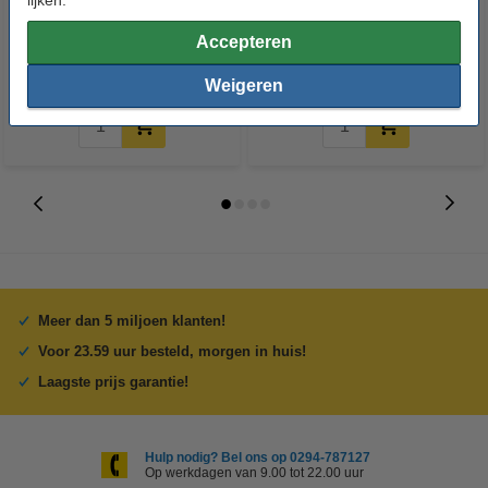
Accepteren
€ 6,50
€ 11,50
Incl. 21% BTW
Incl. 21% BTW
Weigeren
Meer dan 5 miljoen klanten!
Voor 23.59 uur besteld, morgen in huis!
Laagste prijs garantie!
Hulp nodig? Bel ons op 0294-787127
Op werkdagen van 9.00 tot 22.00 uur