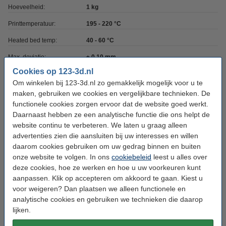
Hoeveelheid:
1 kg
Printtemperatuur:
195 - 220 °C
Heated bed temp:
40 - 60 °C
Max. deviatie:
± 0,10 mm
Cookies op 123-3d.nl
Rondheid:
>95%
Om winkelen bij 123-3d.nl zo gemakkelijk mogelijk voor u te
Spoel buitendiameter:
Ø 20,0 cm
maken, gebruiken we cookies en vergelijkbare technieken. De
functionele cookies zorgen ervoor dat de website goed werkt.
Spoel binnendiameter:
Ø 5,2 cm
Daarnaast hebben ze een analytische functie die ons helpt de
Spoel breedte:
7,8 cm
website continu te verbeteren. We laten u graag alleen
advertenties zien die aansluiten bij uw interesses en willen
Ons Artikelnr:
DFP06011
daarom cookies gebruiken om uw gedrag binnen en buiten
onze website te volgen. In ons
cookiebeleid
leest u alles over
deze cookies, hoe ze werken en hoe u uw voorkeuren kunt
Direct meebestellen
aanpassen. Klik op accepteren om akkoord te gaan. Kiest u
voor weigeren? Dan plaatsen we alleen functionele en
3D print nabewerking set
€ 9,50
analytische cookies en gebruiken we technieken die daarop
lijken.