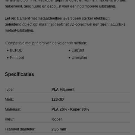
minstens 0,35 mm). Met koper geprinte objecten kunnen makkelijk worden
nabewerkt, geschuurd en gepolijst voor een nog mooiere uitstraling.
Let op: filament met metaaldeeltjes levert geen sterker elektrisch
geleidend object op; maar het geeft het 3D-object wel een zeer natuurlijke
metaal-uitstraling.
Compatible met printers van de volgende merken:
●
BCN3D
●
LulzBot
●
Printrbot
●
Ultimaker
Specificaties
Type:
PLA Filament
Merk:
123-3D
Materiaal:
PLA 20% - Koper 80%
Kleur:
Koper
Filament diameter:
2,85 mm