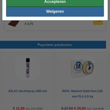
3DLAC hechtspray (400 ml)
Accepteren
€ 11,50
Weigeren
Schuurpapier per rol | 5 m | 93 mm | K240 |
KWB
€ 4,75
Populaire producten
3DLAC hechtspray (400 ml)
REAL filament Satin Sun 2,85
mm PLA 0,5 kg
€ 11,50
€ 27,50
€ 20,63
Incl. 21% BTW
Incl. 21% BTW