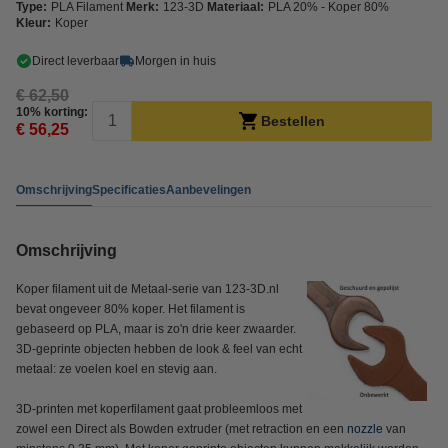
Type:
PLA Filament
Merk:
123-3D
Materiaal:
PLA 20% - Koper 80%
Kleur:
Koper
Direct leverbaar
Morgen in huis
€ 62,50
10% korting:
Bestellen
€ 56,25
Omschrijving
Specificaties
Aanbevelingen
Omschrijving
Koper filament uit de Metaal-serie van 123-3D.nl
bevat ongeveer 80% koper. Het filament is
gebaseerd op PLA, maar is zo'n drie keer zwaarder.
3D-geprinte objecten hebben de look & feel van echt
metaal: ze voelen koel en stevig aan.
3D-printen met koperfilament gaat probleemloos met
zowel een Direct als Bowden extruder (met retraction en een
nozzle
van