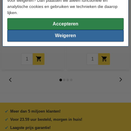
voor weigeren? Dan plaatsen we alleen functionele en
analytische cookies en gebruiken we technieken die daarop
lijken.
GT2 Pulley hoge resolutie | met
GT2 Pulley hoge resolutie | 9
Accepteren
lager | 9 mm riem | 5 mm as |
mm riem | 20 tanden | 8 mm as |
zwart
zwart
Weigeren
€ 7,50
€ 7,13
€ 7,50
€ 6,75
Incl. 21% BTW
Incl. 21% BTW
Meer dan 5 miljoen klanten!
Voor 23.59 uur besteld, morgen in huis!
Laagste prijs garantie!