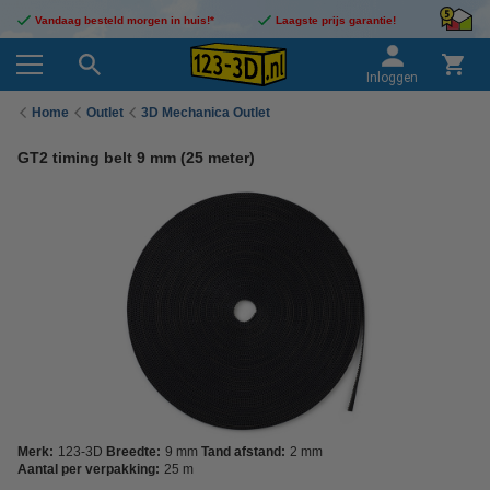
Vandaag besteld morgen in huis!*
Laagste prijs garantie!
Inloggen
Home
Outlet
3D Mechanica Outlet
GT2 timing belt 9 mm (25 meter)
Merk:
123-3D
Breedte:
9 mm
Tand afstand:
2 mm
Aantal per verpakking:
25 m