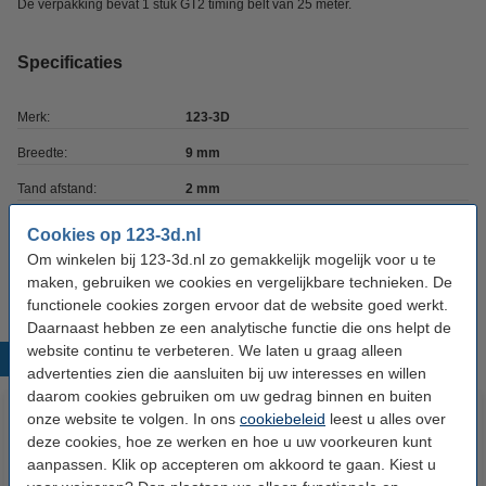
De verpakking bevat 1 stuk GT2 timing belt van 25 meter.
Specificaties
Merk:
123-3D
Breedte:
9 mm
Tand afstand:
2 mm
Aantal per verpakking:
25 m
Cookies op 123-3d.nl
Om winkelen bij 123-3d.nl zo gemakkelijk mogelijk voor u te
Ons Artikelnr:
DME00246
maken, gebruiken we cookies en vergelijkbare technieken. De
functionele cookies zorgen ervoor dat de website goed werkt.
Daarnaast hebben ze een analytische functie die ons helpt de
website continu te verbeteren. We laten u graag alleen
Populaire producten
advertenties zien die aansluiten bij uw interesses en willen
daarom cookies gebruiken om uw gedrag binnen en buiten
onze website te volgen. In ons
cookiebeleid
leest u alles over
deze cookies, hoe ze werken en hoe u uw voorkeuren kunt
aanpassen. Klik op accepteren om akkoord te gaan. Kiest u