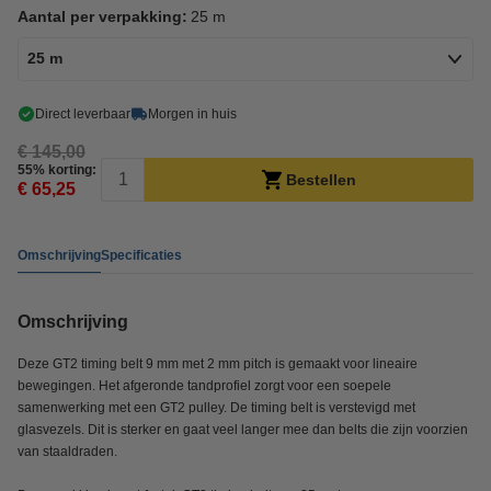
Aantal per verpakking:
25 m
25 m
Direct leverbaar
Morgen in huis
€ 145,00
55% korting:
Bestellen
€ 65,25
Omschrijving
Specificaties
Omschrijving
Deze GT2 timing belt 9 mm met 2 mm pitch is gemaakt voor lineaire
bewegingen. Het afgeronde tandprofiel zorgt voor een soepele
samenwerking met een GT2 pulley. De timing belt is verstevigd met
glasvezels. Dit is sterker en gaat veel langer mee dan belts die zijn voorzien
van staaldraden.