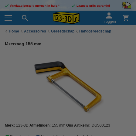
Vandaag besteld morgen in huis!*
Laagste prijs garantie!
Inloggen
Home
Accessoires
Gereedschap
Handgereedschap
IJzerzaag 155 mm
Merk:
123-3D
Afmetingen:
155 mm
Ons Artikelnr:
DGS00123