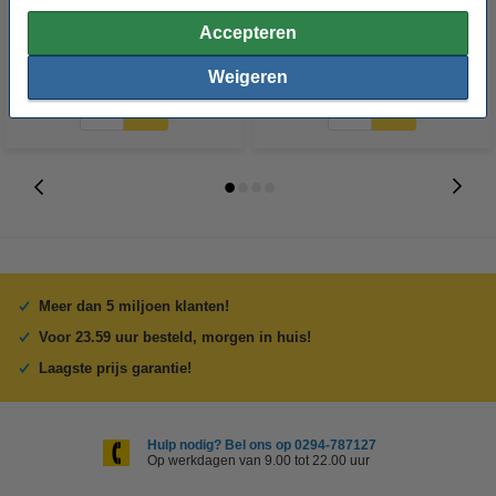
huismerk)
(123-3D huismerk)
Accepteren
€ 11,50
€ 3,00
Incl. 21% BTW
Incl. 21% BTW
Weigeren
Meer dan 5 miljoen klanten!
Voor 23.59 uur besteld, morgen in huis!
Laagste prijs garantie!
Hulp nodig? Bel ons op 0294-787127
Op werkdagen van 9.00 tot 22.00 uur