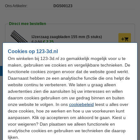
Ons Artikelnr:
DGS00123
Direct mee bestellen
IJzerzaag zaagbladen 155 mm (5 stuks)
€ 2,50
€ 2,25
Cookies op 123-3d.nl
Om winkelen bij 123-3d.nl zo gemakkelijk mogelijk voor u te
maken, gebruiken we cookies en vergelijkbare technieken. De
Populaire producten
functionele cookies zorgen ervoor dat de website goed werkt.
Daarnaast hebben ze een analytische functie die ons helpt de
website continu te verbeteren. We laten u graag alleen
advertenties zien die aansluiten bij uw interesses en willen
daarom cookies gebruiken om uw gedrag binnen en buiten
onze website te volgen. In ons
cookiebeleid
leest u alles over
deze cookies, hoe ze werken en hoe u uw voorkeuren kunt
aanpassen. Klik op accepteren om akkoord te gaan. Kiest u
voor weigeren? Dan plaatsen we alleen functionele en
Aluminium profiel 2020
Aluminium hoekverbinding 2020
analytische cookies en gebruiken we technieken die daarop
lijken.
extrusion lengte 1 m (123-3D
inclusief bevestigingsmateriaal