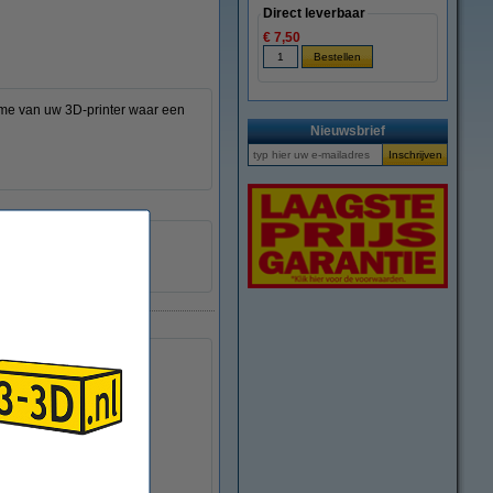
Direct leverbaar
€ 7,50
rame van uw 3D-printer waar een
Nieuwsbrief
3 mm
1
DME00082
Kogellager 625RS