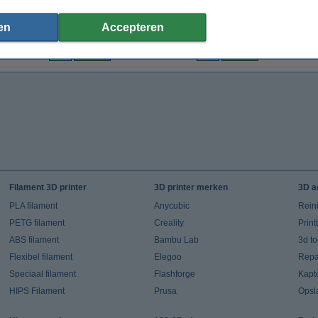
en
Accepteren
€ 5,00
€ 2,75
€ 2,48
(Incl. 21% BTW)
(Incl. 21% BTW)
Filament 3D printer
3D printer merken
3D a
PLA filament
Anycubic
Rein
PETG filament
Creality
Prin
ABS filament
Bambu Lab
3d t
Flexibel filament
Elegoo
Repar
Speciaal filament
Flashforge
Kapt
HIPS Filament
Prusa
Opsl