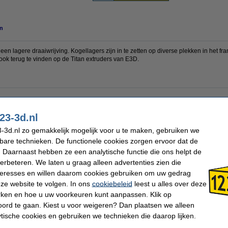
n
een lagere draaiwrijving. Kogellagers zijn in te zetten op diverse plekken in het f
is ook terug te vinden op de Titan extruders van E3D.
123-3D
Dikte:
23-3d.nl
5 mm
Aantal per verpakking:
9 mm
Ons Artikelnr:
-3d.nl zo gemakkelijk mogelijk voor u te maken, gebruiken we
kbare technieken. De functionele cookies zorgen ervoor dat de
 Daarnaast hebben ze een analytische functie die ons helpt de
 dit artikel ook besteld hebben
verbeteren. We laten u graag alleen advertenties zien die
nteresses en willen daarom cookies gebruiken om uw gedrag
ze website te volgen. In ons
cookiebeleid
leest u alles over deze
rken en hoe u uw voorkeuren kunt aanpassen. Klik op
ord te gaan. Kiest u voor weigeren? Dan plaatsen we alleen
ytische cookies en gebruiken we technieken die daarop lijken.
Kogellager 625ZZ (10 stuks)
Kogellager R188 (1 stuk)