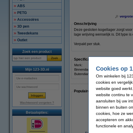
ABS
PETG
vergrote
Accessoires
Omschrijving
3D pen
Deze gesloten kogellager zorgt voor 
Tweedekans
lage wrijving wenselijk is. Dit type 
Outlet
Verpakt per stuk.
Zoek een product
Zoek
Specificaties
Merk:
Cookies op 1
Mijn 123-3D.nl
Binnendiameter:
Buitendiameter:
Om winkelen bij 123
cookies en vergelij
website goed werkt.
Populaire artikelen van klanten die
website continu te 
aansluiten bij uw i
Wachtwoord vergeten ?
binnen en buiten on
Betaalopties:
cookies, hoe ze we
accepteren om akko
functionele en anal
Kogellager 623ZZ (10 stuks)