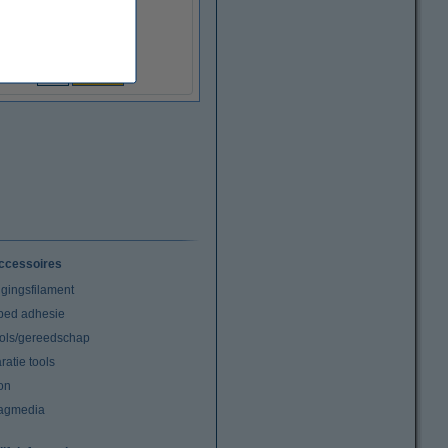
€ 0,50
(Incl. 21% BTW)
ccessoires
igingsfilament
tbed adhesie
ools/gereedschap
atie tools
on
agmedia