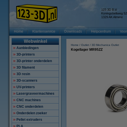
123 3D B.V.
Koningsbeltweg 52
1329 AK Almere
Home
Klantenservice
Downloads
Helpcentrum
Voor
Webwinkel
Home
Outlet
3D Mechanica Outlet
Aanbiedingen
Kogellager MR95ZZ
3D-printers
3D-printer onderdelen
3D filament
3D resin
3D-scanners
UV-printers
Lasergraveermachines
CNC machines
CNC onderdelen
Onderdelen zoeker
Pellet extruders
PLA