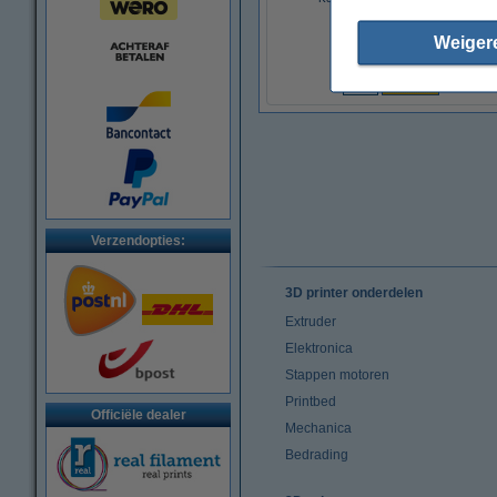
Weiger
€ 4,00
(Incl. 21% BTW)
Verzendopties:
3D printer onderdelen
Extruder
Elektronica
Stappen motoren
Printbed
Officiële dealer
Mechanica
Bedrading