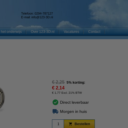
Telefoon: 0294-787127
E-mail:
info@123-3D.nl
 het onderwijs
Over 123-3D.nl
Vacatures
Contact
€ 2,25
5% korting:
€ 2,14
€ 1,77 Excl. 21% BTW
Direct leverbaar
Morgen in huis
Bestellen