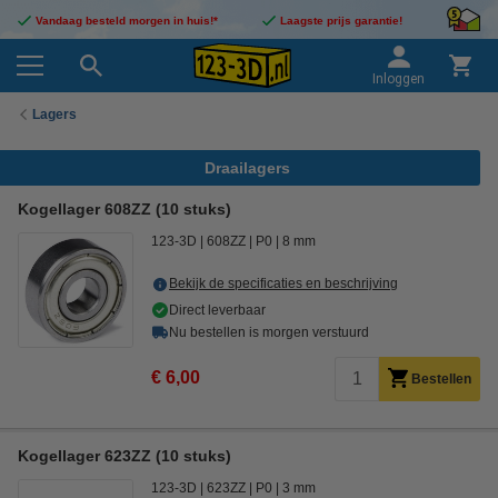
Vandaag besteld morgen in huis!*
Laagste prijs garantie!
Inloggen
Lagers
Draailagers
Kogellager 608ZZ (10 stuks)
123-3D
608ZZ
P0
8 mm
Bekijk de specificaties en beschrijving
Direct leverbaar
Nu bestellen is morgen verstuurd
€ 6,00
Bestellen
Kogellager 623ZZ (10 stuks)
123-3D
623ZZ
P0
3 mm