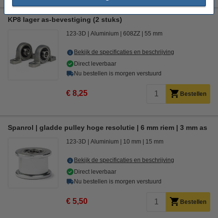
KP8 lager as-bevestiging (2 stuks)
123-3D
Aluminium
608ZZ
55 mm
Bekijk de specificaties en beschrijving
Direct leverbaar
Nu bestellen is morgen verstuurd
€ 8,25
Bestellen
Spanrol | gladde pulley hoge resolutie | 6 mm riem | 3 mm as
123-3D
Aluminium
10 mm
15 mm
Bekijk de specificaties en beschrijving
Direct leverbaar
Nu bestellen is morgen verstuurd
€ 5,50
Bestellen