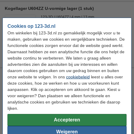
Kogellager U604ZZ U-vormige lager (1 stuk)
123-3D
U604ZZ
4 mm
13 mm
Cookies op 123-3d.nl
Bekijk de specificaties en beschrijving
Om winkelen bij 123-3d.nl zo gemakkelijk mogelijk voor u te
Direct leverbaar
maken, gebruiken we cookies en vergelijkbare technieken. De
Nu bestellen is morgen verstuurd
functionele cookies zorgen ervoor dat de website goed werkt.
Daarnaast hebben ze een analytische functie die ons helpt de
€ 1,50
Bestellen
website continu te verbeteren. We laten u graag alleen
advertenties zien die aansluiten bij uw interesses en willen
daarom cookies gebruiken om uw gedrag binnen en buiten
KFL8 lager as-bevestiging (2 stuks)
onze website te volgen. In ons
cookiebeleid
leest u alles over
deze cookies, hoe ze werken en hoe u uw voorkeuren kunt
123-3D
Aluminium
48 x 27 x 11,2 mm (LxBxH)
36,6 mm
aanpassen. Klik op accepteren om akkoord te gaan. Kiest u
voor weigeren? Dan plaatsen we alleen functionele en
Bekijk de specificaties en beschrijving
analytische cookies en gebruiken we technieken die daarop
Direct leverbaar
lijken.
Nu bestellen is morgen verstuurd
Accepteren
€ 8,25
Bestellen
Weigeren