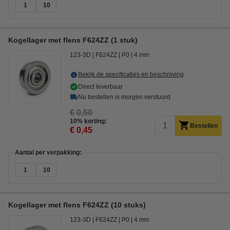
1
10
Kogellager met flens F624ZZ (1 stuk)
123-3D
F624ZZ
P0
4 mm
Bekijk de specificaties en beschrijving
Direct leverbaar
Nu bestellen is morgen verstuurd
€ 0,50
10% korting:
Bestellen
€ 0,45
Aantal per verpakking:
1
10
Kogellager met flens F624ZZ (10 stuks)
123-3D
F624ZZ
P0
4 mm