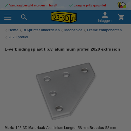
Vandaag besteld morgen in huis!*
Laagste prijs garantie!
Inloggen
Home
3D-printer onderdelen
Mechanica
Frame componenten
2020 profiel
L-verbindingsplaat t.b.v. aluminium profiel 2020 extrusion
Merk:
123-3D
Materiaal:
Aluminium
Lengte:
58 mm
Breedte:
58 mm