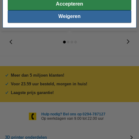
huismerk)
€ 11,50
€ 4,25
Incl. 21% BTW
Incl. 21% BTW
Accepteren
Weigeren
Meer dan 5 miljoen klanten!
Voor 23.59 uur besteld, morgen in huis!
Laagste prijs garantie!
Hulp nodig? Bel ons op 0294-787127
Op werkdagen van 9.00 tot 22.00 uur
3D printer onderdelen