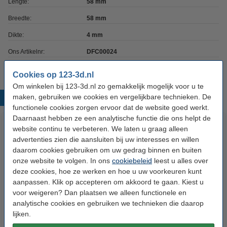
Lengte:
58 mm
Breedte:
58 mm
Dikte:
4 mm
Ons Artikelnr:
DFC00024
Cookies op 123-3d.nl
Om winkelen bij 123-3d.nl zo gemakkelijk mogelijk voor u te
maken, gebruiken we cookies en vergelijkbare technieken. De
Populaire producten
functionele cookies zorgen ervoor dat de website goed werkt.
Daarnaast hebben ze een analytische functie die ons helpt de
website continu te verbeteren. We laten u graag alleen
advertenties zien die aansluiten bij uw interesses en willen
daarom cookies gebruiken om uw gedrag binnen en buiten
onze website te volgen. In ons
cookiebeleid
leest u alles over
deze cookies, hoe ze werken en hoe u uw voorkeuren kunt
aanpassen. Klik op accepteren om akkoord te gaan. Kiest u
voor weigeren? Dan plaatsen we alleen functionele en
Aluminium profiel 2020
Aluminium hoekverbinding
analytische cookies en gebruiken we technieken die daarop
extrusion lengte 1 m (123-3D
groot 2020 inclusief
lijken.
huismerk)
bevestigingsmateriaal (123-3D