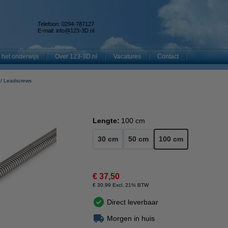
Telefoon: 0294-787127
E-mail:
info@123-3D.nl
 het onderwijs
Over 123-3D.nl
Vacatures
Contact
Leadscrews
Lengte:
100 cm
30 cm
50 cm
100 cm
€ 37,50
€ 30,99 Excl. 21% BTW
Direct leverbaar
Morgen in huis