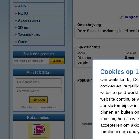
ABS
PETG
vergrote
Accessoires
Omschrijving
3D pen
Deze 8 mm trapezium-spindel heeft 
Tweedekans
Outlet
Specificaties
Merk:
123-3D
Zoek een product
Diameter:
8 mm
Zoek
Lengte:
100 cm
Cookies op 1
Mijn 123-3D.nl
Om winkelen bij 123
Populaire artikelen van klanten die
cookies en vergelij
website goed werkt.
website continu te 
aansluiten bij uw i
Wachtwoord vergeten ?
binnen en buiten on
Betaalopties:
cookies, hoe ze we
Flexibele motor koppeling 5 mm - 8 mm
accepteren om akko
functionele en anal
€ 4,50