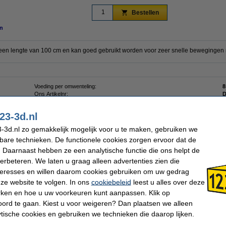
Bestellen
n
een lengte van 100 cm en kan goed gebruikt worden voor zeer snelle bewegingen
Voeding per omwenteling:
8
Ons Artikelnr:
D
23-3d.nl
-3d.nl zo gemakkelijk mogelijk voor u te maken, gebruiken we
 dit artikel ook besteld hebben
kbare technieken. De functionele cookies zorgen ervoor dat de
 Daarnaast hebben ze een analytische functie die ons helpt de
verbeteren. We laten u graag alleen advertenties zien die
nteresses en willen daarom cookies gebruiken om uw gedrag
ze website te volgen. In ons
cookiebeleid
leest u alles over deze
rken en hoe u uw voorkeuren kunt aanpassen. Klik op
Leadscrew moer, TR8x8
KP8 lager as-bevestiging (2 stuks)
L
ord te gaan. Kiest u voor weigeren? Dan plaatsen we alleen
ytische cookies en gebruiken we technieken die daarop lijken.
€ 6,00
€ 8,25