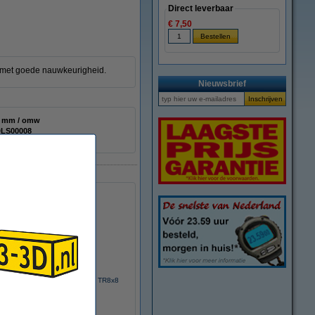
Direct leverbaar
€ 7,50
 met goede nauwkeurigheid.
Nieuwsbrief
 mm / omw
LS00008
eadscrew moer, anti-backlash, TR8x8
€ 12,50