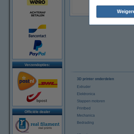
(Incl. 21% BTW)
Weiger
Verzendopties:
3D printer onderdelen
Extruder
Elektronica
Stappen motoren
Printbed
Officiële dealer
Mechanica
Bedrading