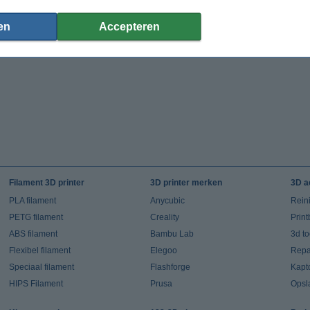
(Incl. 21% BTW)
(Incl. 21% BTW)
en
Accepteren
Filament 3D printer
3D printer merken
3D a
PLA filament
Anycubic
Rein
PETG filament
Creality
Prin
ABS filament
Bambu Lab
3d t
Flexibel filament
Elegoo
Repar
Speciaal filament
Flashforge
Kapt
HIPS Filament
Prusa
Opsl