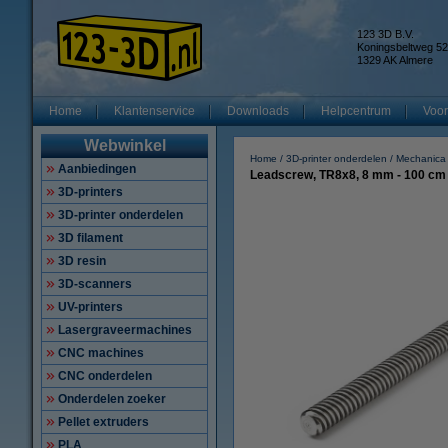
123 3D B.V.
Koningsbeltweg 52
1329 AK Almere
Home
Klantenservice
Downloads
Helpcentrum
Voor
Webwinkel
Home
3D-printer onderdelen
Mechanica
Aanbiedingen
Leadscrew, TR8x8, 8 mm - 100 cm
3D-printers
3D-printer onderdelen
3D filament
3D resin
3D-scanners
UV-printers
Lasergraveermachines
CNC machines
CNC onderdelen
Onderdelen zoeker
Pellet extruders
PLA