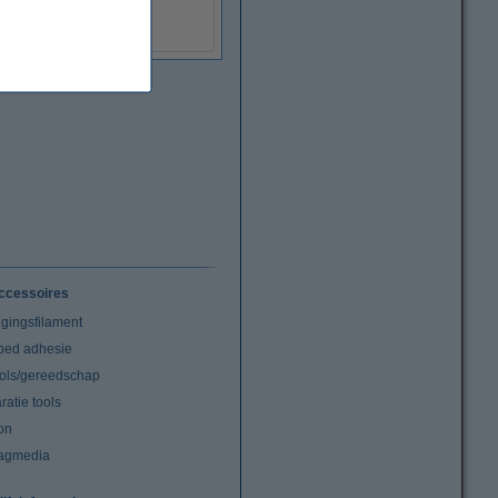
(Incl. 21% BTW)
ccessoires
igingsfilament
tbed adhesie
ools/gereedschap
atie tools
on
agmedia