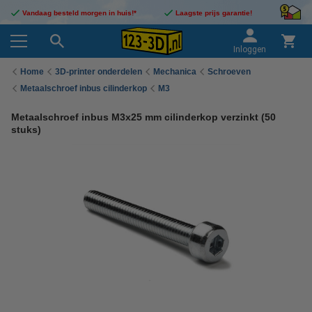
Vandaag besteld morgen in huis!*
Laagste prijs garantie!
Inloggen
Home
3D-printer onderdelen
Mechanica
Schroeven
Metaalschroef inbus cilinderkop
M3
Metaalschroef inbus M3x25 mm cilinderkop verzinkt (50
stuks)