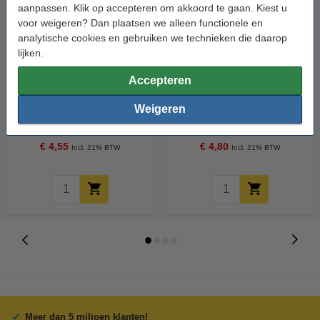
aanpassen. Klik op accepteren om akkoord te gaan. Kiest u
voor weigeren? Dan plaatsen we alleen functionele en
analytische cookies en gebruiken we technieken die daarop
lijken.
Accepteren
Metaalschroef inbus M3x10 mm
Metaalschroef inbus M3x12 mm
Weigeren
cilinderkop verzinkt (50 stuks)
cilinderkop verzinkt (50 stuks)
€ 4,55
€ 4,80
Incl. 21% BTW
Incl. 21% BTW
Meer dan 5 miljoen klanten!