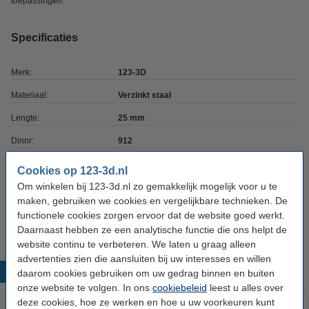
toepassingen.
Specificaties
Merk:
123-3D
Materiaal:
Verzinkt staal
Lengte:
25 mm
Dinnr:
912
Schroefdraad lengte:
18 mm
Cookies op 123-3d.nl
Om winkelen bij 123-3d.nl zo gemakkelijk mogelijk voor u te
Schroefdraad type:
M3
maken, gebruiken we cookies en vergelijkbare technieken. De
Ons Artikelnr:
DBM00046
functionele cookies zorgen ervoor dat de website goed werkt.
Daarnaast hebben ze een analytische functie die ons helpt de
website continu te verbeteren. We laten u graag alleen
advertenties zien die aansluiten bij uw interesses en willen
Populaire producten
daarom cookies gebruiken om uw gedrag binnen en buiten
onze website te volgen. In ons
cookiebeleid
leest u alles over
deze cookies, hoe ze werken en hoe u uw voorkeuren kunt