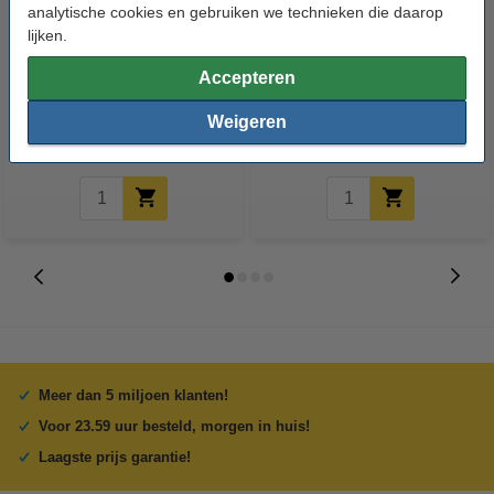
analytische cookies en gebruiken we technieken die daarop
lijken.
Metaalschroef inbus M6x12 mm
Metaalschroef inbus M6x45 mm
Accepteren
cilinderkop verzinkt (50 stuks)
cilinderkop verzinkt (50 stuks)
Weigeren
€ 4,30
€ 3,87
€ 6,05
Incl. 21% BTW
Incl. 21% BTW
Meer dan 5 miljoen klanten!
Voor 23.59 uur besteld, morgen in huis!
Laagste prijs garantie!