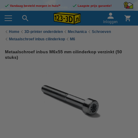
Vandaag besteld morgen in huis!*
Laagste prijs garantie!
Inloggen
Home
3D-printer onderdelen
Mechanica
Schroeven
Metaalschroef inbus cilinderkop
M6
Metaalschroef inbus M6x55 mm cilinderkop verzinkt (50
stuks)