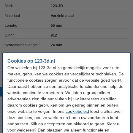
Merk:
123-3D
Materiaal:
Verzinkt staal
Lengte:
55 mm
Dinnr:
912
Schroefdraad lengte:
24 mm
Schroefdraad type:
M6
Cookies op 123-3d.nl
Ons Artikelnr:
DBM00177
Om winkelen bij 123-3d.nl zo gemakkelijk mogelijk voor u te
maken, gebruiken we cookies en vergelijkbare technieken. De
functionele cookies zorgen ervoor dat de website goed werkt.
Daarnaast hebben ze een analytische functie die ons helpt de
Populaire producten
website continu te verbeteren. We laten u graag alleen
advertenties zien die aansluiten bij uw interesses en willen
daarom cookies gebruiken om uw gedrag binnen en buiten
onze website te volgen. In ons
cookiebeleid
leest u alles over
deze cookies, hoe ze werken en hoe u uw voorkeuren kunt
aanpassen. Klik op accepteren om akkoord te gaan. Kiest u
voor weigeren? Dan plaatsen we alleen functionele en