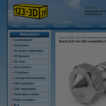
123 3D B.V.
Koningsbeltweg 52
1329 AK Almere
Home
Klantenservice
Downloads
Helpcentrum
Voor
Webwinkel
Home
Outlet
3D Printer Onderdelen Out
Aanbiedingen
Nozzle 0,25 mm | M6 compatible | 
3D-printers
3D-printer onderdelen
3D filament
3D resin
3D-scanners
UV-printers
Lasergraveermachines
CNC machines
CNC onderdelen
Onderdelen zoeker
Pellet extruders
PLA