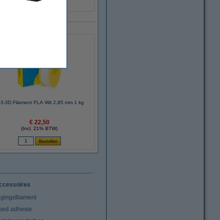
3-3D Filament PLA Wit 2,85 mm 1 kg
€ 22,50
(Incl. 21% BTW)
ccessoires
igingsfilament
tbed adhesie