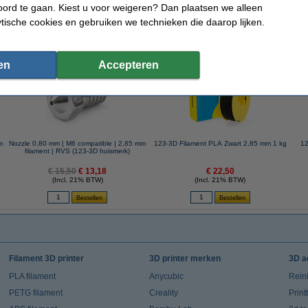
ord te gaan. Kiest u voor weigeren? Dan plaatsen we alleen
ytische cookies en gebruiken we technieken die daarop lijken.
 dit artikel ook besteld hebben
en
Accepteren
m
Nozzle 0,80 mm | M6 compatible | 2,85 mm
123-3D Filament PLA Zwart 2,85 mm 1 kg
12
filament | RVS (123-3D huismerk)
€ 15,50
€ 13,18
€ 22,50
(Incl. 21% BTW)
(Incl. 21% BTW)
Filament 3D printer
3D printer merken
3D a
PLA filament
Anycubic
Rein
PETG filament
Creality
Prin