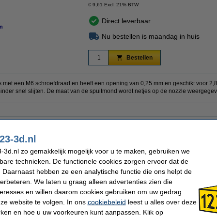
€ 9,61 Excl. 21% BTW
Direct leverbaar
n
Nu bestellen is maandag in huis
Bestellen
s met een M6 schroefdraad en heeft een opening van 0,25 mm en geschikt voor 2,85
nder snel slijten. De maat van de spuitmond wordt netjes op de nozzle weergegev
123-3D
Schroefdraad type:
RVS
Nozzle coating:
23-3d.nl
2,85 mm
Ons Artikelnr:
0,25 mm
-3d.nl zo gemakkelijk mogelijk voor u te maken, gebruiken we
kbare technieken. De functionele cookies zorgen ervoor dat de
 Daarnaast hebben ze een analytische functie die ons helpt de
verbeteren. We laten u graag alleen advertenties zien die
nteresses en willen daarom cookies gebruiken om uw gedrag
orstel (koper)
ze website te volgen. In ons
cookiebeleid
leest u alles over deze
rken en hoe u uw voorkeuren kunt aanpassen. Klik op