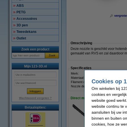
ABS
PETG
vergrote
Accessoires
3D pen
Tweedekans
Outlet
Omschrijving
Deze nozzle is geschikt voor hotend
Zoek een product
gemaakt van RVS en zal daardoor mi
Zoek
Mijn 123-3D.nl
Specificaties
Merk:
Materiaal:
Cookies op 1
Filament diameter:
Nozzle diameter:
Om winkelen bij 123
cookies en vergelij
Direct mee bestellen
Wachtwoord vergeten ?
website goed werkt.
website continu te 
Betaalopties:
aansluiten bij uw i
Hotend reinigingsb
binnen en buiten on
€ 3,60
cookies, hoe ze we