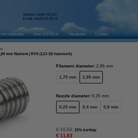
Telefoon: 0294-787127
E-mail:
info@123-3D.nl
 het onderwijs
Over 123-3D.nl
Vacatures
Contact
let
2,85 mm filament | RVS (123-3D huismerk)
Filament diameter:
2,85 mm
1,75 mm
2,85 mm
Nozzle diameter:
0,25 mm
0,25 mm
0,4 mm
0,8 mm
€ 15,50
25% korting:
€ 11,63