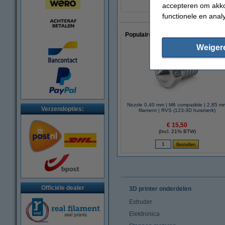
accepteren om akko
functionele en anal
Populaire artikelen van klanten die
Weiger
Nozzle 0,40 mm | M6 compatible | 2,85 m
Verzendopties:
filament | RVS (123-3D huismerk)
€ 15,50
(Incl. 21% BTW)
Officiële dealer
3D printer onderdelen
Extruder
Elektronica