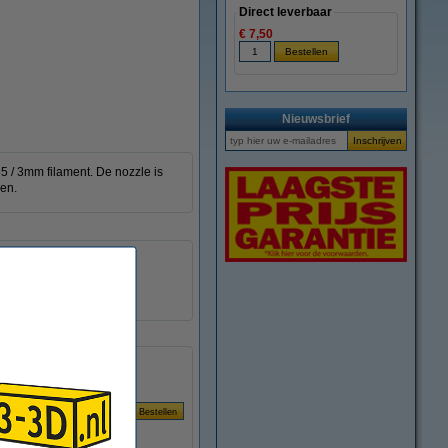
Direct leverbaar
€ 7,50
Nieuwsbrief
 / 3mm filament. De nozzle is
en.
M6
Geen
DMK00029