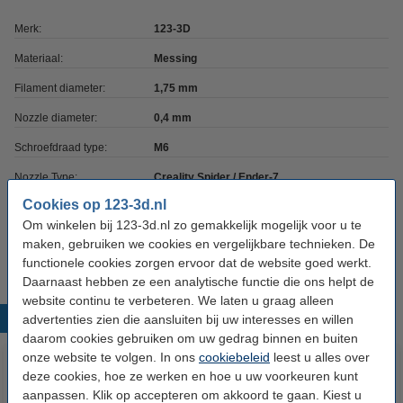
Merk:
123-3D
Materiaal:
Messing
Filament diameter:
1,75 mm
Nozzle diameter:
0,4 mm
Schroefdraad type:
M6
Nozzle Type:
Creality Spider / Ender-7
Cookies op 123-3d.nl
Nozzle coating:
Geen
Om winkelen bij 123-3d.nl zo gemakkelijk mogelijk voor u te
Ons Artikelnr:
DAR01056
maken, gebruiken we cookies en vergelijkbare technieken. De
functionele cookies zorgen ervoor dat de website goed werkt.
Daarnaast hebben ze een analytische functie die ons helpt de
website continu te verbeteren. We laten u graag alleen
Populaire producten
advertenties zien die aansluiten bij uw interesses en willen
daarom cookies gebruiken om uw gedrag binnen en buiten
onze website te volgen. In ons
cookiebeleid
leest u alles over
deze cookies, hoe ze werken en hoe u uw voorkeuren kunt
aanpassen. Klik op accepteren om akkoord te gaan. Kiest u