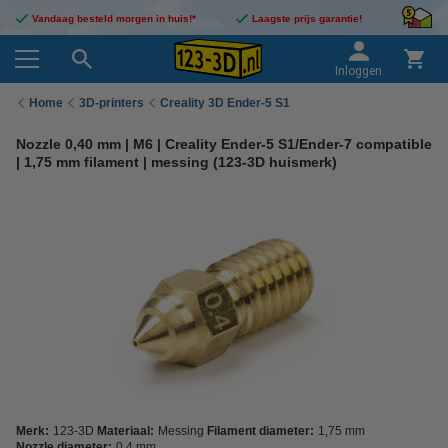
Vandaag besteld morgen in huis!*
Laagste prijs garantie!
Inloggen
Home
3D-printers
Creality 3D Ender-5 S1
Nozzle 0,40 mm | M6 | Creality Ender-5 S1/Ender-7 compatible
| 1,75 mm filament | messing (123-3D huismerk)
Merk:
123-3D
Materiaal:
Messing
Filament diameter:
1,75 mm
Nozzle diameter:
0,4 mm