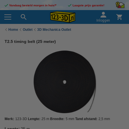
Vandaag besteld morgen in huis!*
Laagste prijs garantie!
Inloggen
Home
Outlet
3D Mechanica Outlet
T2.5 timing belt (25 meter)
Merk:
123-3D
Lengte:
25 m
Breedte:
5 mm
Tand afstand:
2,5 mm
Lengte:
25 m