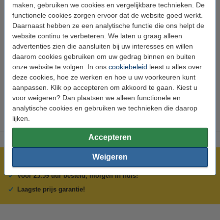
Specificaties
maken, gebruiken we cookies en vergelijkbare technieken. De
functionele cookies zorgen ervoor dat de website goed werkt.
Daarnaast hebben ze een analytische functie die ons helpt de
Merk:
123-3D
website continu te verbeteren. We laten u graag alleen
Lengte:
25 m
advertenties zien die aansluiten bij uw interesses en willen
daarom cookies gebruiken om uw gedrag binnen en buiten
Breedte:
5 mm
onze website te volgen. In ons
cookiebeleid
leest u alles over
Tand afstand:
2,5 mm
deze cookies, hoe ze werken en hoe u uw voorkeuren kunt
aanpassen. Klik op accepteren om akkoord te gaan. Kiest u
Ons Artikelnr:
DME00296
voor weigeren? Dan plaatsen we alleen functionele en
analytische cookies en gebruiken we technieken die daarop
lijken.
Accepteren
Weigeren
Meer dan 5 miljoen klanten!
Voor 23.59 uur besteld, morgen in huis!
Laagste prijs garantie!