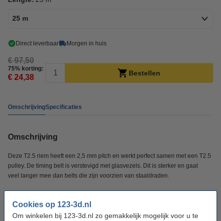
25 m
Direct leverbaar
Morgen in huis
€ 97,50
75% korting:
Bestellen
€ 24,38
Omschrijving
Specificaties
Omschrijving
Deze T2.5 riem heeft een 2,5 mm pitch en werkt perfect samen met een T2.5
pulley. De timing belt is verstevigd met glasvezels. Dit is sterker en gaat
veel langer mee dan belts die zijn voorzien van staaldraden.
De verpakking bevat 1 stuk T2.5 timing belt van 25 meter.
Cookies op 123-3d.nl
Om winkelen bij 123-3d.nl zo gemakkelijk mogelijk voor u te