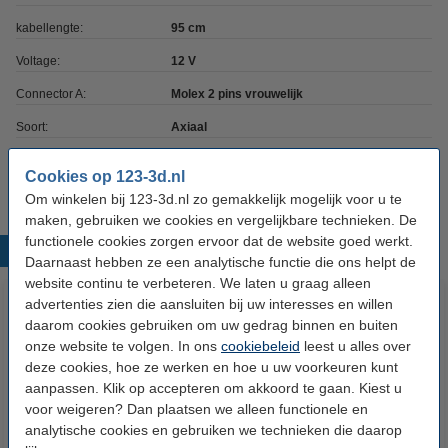
kabellengte:
95 cm
Voltage:
12 V
Connector A:
Molex 2 pins vrouwelijk
Soort:
Axiaal
Ons Artikelnr:
DMO00006
Cookies op 123-3d.nl
Om winkelen bij 123-3d.nl zo gemakkelijk mogelijk voor u te
maken, gebruiken we cookies en vergelijkbare technieken. De
functionele cookies zorgen ervoor dat de website goed werkt.
Populaire producten
Daarnaast hebben ze een analytische functie die ons helpt de
website continu te verbeteren. We laten u graag alleen
advertenties zien die aansluiten bij uw interesses en willen
daarom cookies gebruiken om uw gedrag binnen en buiten
onze website te volgen. In ons
cookiebeleid
leest u alles over
deze cookies, hoe ze werken en hoe u uw voorkeuren kunt
aanpassen. Klik op accepteren om akkoord te gaan. Kiest u
voor weigeren? Dan plaatsen we alleen functionele en
analytische cookies en gebruiken we technieken die daarop
LM8UU lineaire kogellager (2
Ventilator | 12V | 40x40x10 mm |