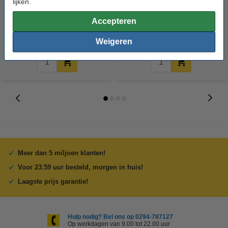
lijken.
stuks)
axiaal
Accepteren
€ 2,50
€ 2,50
€ 2,25
Incl. 21% BTW
Incl. 21% BTW
Weigeren
Meer dan 5 miljoen klanten!
Voor 23.59 uur besteld, morgen in huis!
Laagste prijs garantie!
Hulp nodig? Bel ons op 0294-787127
Op werkdagen van 9.00 tot 22.00 uur