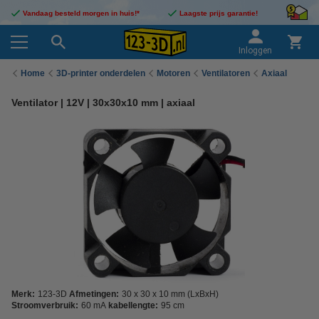
Vandaag besteld morgen in huis!*
Laagste prijs garantie!
Inloggen
Home
3D-printer onderdelen
Motoren
Ventilatoren
Axiaal
Ventilator | 12V | 30x30x10 mm | axiaal
Merk:
123-3D
Afmetingen:
30 x 30 x 10 mm (LxBxH)
Stroomverbruik:
60 mA
kabellengte:
95 cm