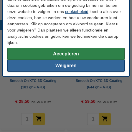
daarom cookies gebruiken om uw gedrag binnen en buiten
onze website te volgen. In ons
cookiebeleid
leest u alles over
deze cookies, hoe ze werken en hoe u uw voorkeuren kunt
aanpassen. Klik op accepteren om akkoord te gaan. Kiest u
Populaire producten
voor weigeren? Dan plaatsen we alleen functionele en
analytische cookies en gebruiken we technieken die daarop
lijken.
Accepteren
Weigeren
Smooth-On XTC-3D Coating
Smooth-On XTC-3D Coating
(181 gr = A+B)
(644 gr = A+B)
€ 28,50
€ 59,50
Incl. 21% BTW
Incl. 21% BTW