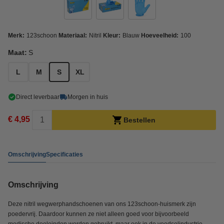
Merk:
123schoon
Materiaal:
Nitril
Kleur:
Blauw
Hoeveelheid:
100
Maat:
S
L
M
S
XL
Direct leverbaar
Morgen in huis
€ 4,95
Bestellen
Omschrijving
Specificaties
Omschrijving
Deze nitril wegwerphandschoenen van ons 123schoon-huismerk zijn
poedervrij. Daardoor kunnen ze niet alleen goed voor bijvoorbeeld