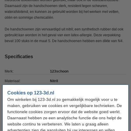
medische doeleinden worden gebruikt, maar ook in de voedselindustrie.
Daarnaast zijn de handschoenen sterk, resistent tegen scheuren,
waterafstotend, en kunnen ze gebruikt worden bij het werken met vetten,
oliën en sommige chemicaliën.
De handschoenen zijn vervaardigd uit nitril; een synthetisch rubber dat ook
gebruikt kan worden in het geval van een latex-allergie. Deze verpakking
bevat 100 stuks in de maat S. De handschoenen hebben een dikte van N4.
Specificaties
Merk:
123schoon
Materiaal:
Nitril
Kleur:
Blauw
Cookies op 123-3d.nl
Om winkelen bij 123-3d.nl zo gemakkelijk mogelijk voor u te
Hoeveelheid:
100
maken, gebruiken we cookies en vergelijkbare technieken. De
Maat:
S
functionele cookies zorgen ervoor dat de website goed werkt.
Daarnaast hebben ze een analytische functie die ons helpt de
Ons Artikelnr:
SDR07304
website continu te verbeteren. We laten u graag alleen
Vervangt artikelnr oud:
SDR00485
advertenties zien die aansluiten bij uw interesses en willen