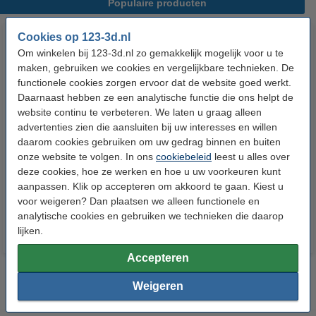
Populaire producten
Cookies op 123-3d.nl
Om winkelen bij 123-3d.nl zo gemakkelijk mogelijk voor u te
maken, gebruiken we cookies en vergelijkbare technieken. De
functionele cookies zorgen ervoor dat de website goed werkt.
Daarnaast hebben ze een analytische functie die ons helpt de
website continu te verbeteren. We laten u graag alleen
advertenties zien die aansluiten bij uw interesses en willen
Heated bed klemmen (set van 4)
Hotend reinigingsborstel (koper)
daarom cookies gebruiken om uw gedrag binnen en buiten
onze website te volgen. In ons
cookiebeleid
leest u alles over
deze cookies, hoe ze werken en hoe u uw voorkeuren kunt
€ 6,50
€ 3,60
aanpassen. Klik op accepteren om akkoord te gaan. Kiest u
Incl. 21% BTW
Incl. 21% BTW
voor weigeren? Dan plaatsen we alleen functionele en
analytische cookies en gebruiken we technieken die daarop
lijken.
Accepteren
Weigeren