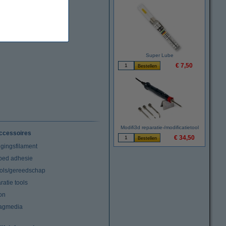
Super Lube
€ 7,50
Modifi3d reparatie-/modificatietool
ccessoires
€ 34,50
igingsfilament
tbed adhesie
ools/gereedschap
atie tools
on
agmedia