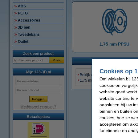
ABS
PETG
Accessoires
3D pen
Tweedekans
Outlet
1,75 mm PPSU
Zoek een product
Zoek
Cookies op 1
Mijn 123-3D.nl
Bekijk alle industriele filamenten
Om winkelen bij 123
1,75 mm Metaal
cookies en vergelij
website goed werkt.
website continu te 
aansluiten bij uw i
Wachtwoord vergeten ?
binnen en buiten on
Betaalopties:
cookies, hoe ze we
accepteren om akko
functionele en anal