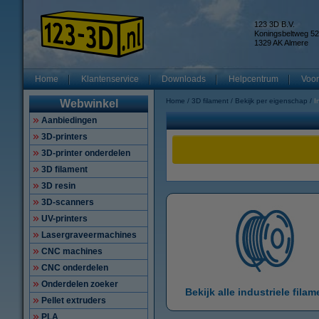
123 3D B.V.
Koningsbeltweg 52
1329 AK Almere
Home
Klantenservice
Downloads
Helpcentrum
Voor
Home
3D filament
Bekijk per eigenschap
I
Webwinkel
Aanbiedingen
3D-printers
3D-printer onderdelen
3D filament
3D resin
3D-scanners
UV-printers
Lasergraveermachines
CNC machines
CNC onderdelen
Onderdelen zoeker
Bekijk alle industriele fila
Pellet extruders
PLA