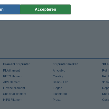
en
Accepteren
Filament 3D printer
3D printer merken
3D a
PLA filament
Anycubic
Rein
PETG filament
Creality
Prin
ABS filament
Bambu Lab
3d t
Flexibel filament
Elegoo
Repar
Speciaal filament
Flashforge
Kapt
HIPS Filament
Prusa
Opsl