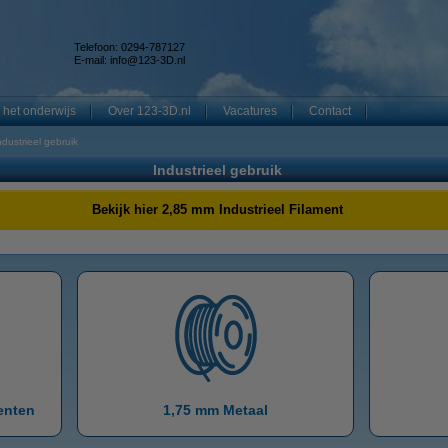
Telefoon: 0294-787127
E-mail:
info@123-3D.nl
 het onderwijs
Over 123-3D.nl
Vacatures
Contact
ndustrieel gebruik
Industrieel gebruik
Bekijk hier 2,85 mm Industrieel Filament
menten
1,75 mm Metaal