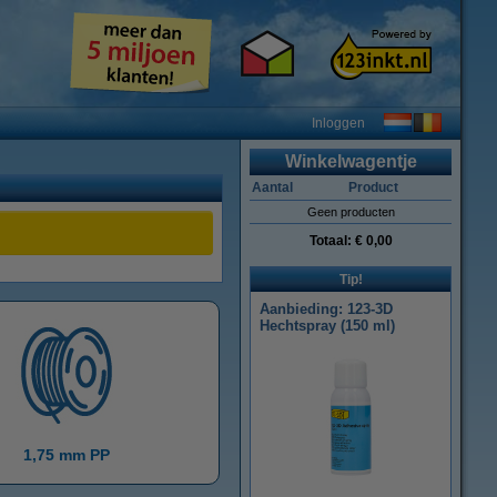
Inloggen
Winkelwagentje
Aantal
Product
Geen producten
Totaal:
€ 0,00
Tip!
Aanbieding: 123-3D
Hechtspray (150 ml)
1,75 mm PP