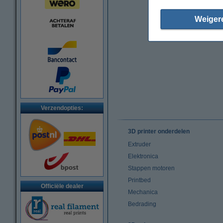
Weiger
Verzendopties:
3D printer onderdelen
Extruder
Elektronica
Stappen motoren
Printbed
Officiële dealer
Mechanica
Bedrading