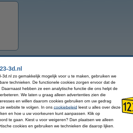
Industrieel gebruik
23-3d.nl
1,75 mm PP
-3d.nl zo gemakkelijk mogelijk voor u te maken, gebruiken we
1,75 mm PPSU
kbare technieken. De functionele cookies zorgen ervoor dat de
 Daarnaast hebben ze een analytische functie die ons helpt de
verbeteren. We laten u graag alleen advertenties zien die
nteresses en willen daarom cookies gebruiken om uw gedrag
ze website te volgen. In ons
cookiebeleid
leest u alles over deze
rken en hoe u uw voorkeuren kunt aanpassen. Klik op
ord te gaan. Kiest u voor weigeren? Dan plaatsen we alleen
ytische cookies en gebruiken we technieken die daarop lijken.