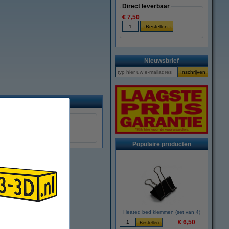
Direct leverbaar
€ 7,50
Nieuwsbrief
Populaire producten
Heated bed klemmen (set van 4)
€ 6,50