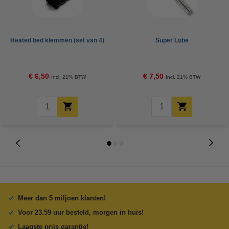
Heated bed klemmen (set van 4)
Super Lube
€ 6,50
€ 7,50
Incl. 21% BTW
Incl. 21% BTW
Meer dan 5 miljoen klanten!
Voor 23.59 uur besteld, morgen in huis!
Laagste prijs garantie!