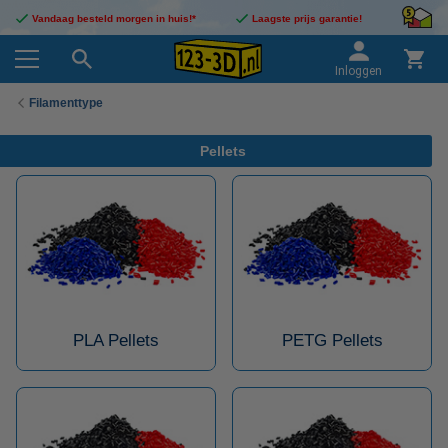
Vandaag besteld morgen in huis!*
Laagste prijs garantie!
Inloggen
Filamenttype
Pellets
PLA Pellets
PETG Pellets