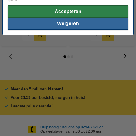
Accepteren
€ 6,50
€ 7,50
Incl. 21% BTW
Incl. 21% BTW
Weigeren
Meer dan 5 miljoen klanten!
Voor 23.59 uur besteld, morgen in huis!
Laagste prijs garantie!
Hulp nodig? Bel ons op 0294-787127
Op werkdagen van 9.00 tot 22.00 uur