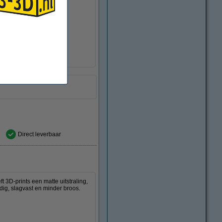
± 0,05 mm
>95%
1,24 g/cm³
Ø 20,0 cm
Ø 5,2 cm
6,8 cm
± 216 gram
DHM00100
Direct leverbaar
3D-prints een matte uitstraling,
dig, slagvast en minder broos.