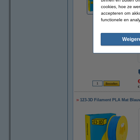
cookies, hoe ze we
accepteren om akko
functionele en anal
Weiger
€
123-3D Filament PLA Mat Blau