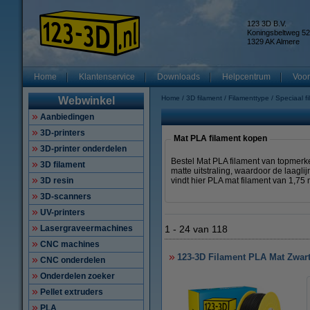
123 3D B.V.
Koningsbeltweg 52
1329 AK Almere
Home
Klantenservice
Downloads
Helpcentrum
Voor
Home
3D filament
Filamenttype
Speciaal f
Webwinkel
Aanbiedingen
3D-printers
Mat PLA filament kopen
3D-printer onderdelen
Bestel Mat PLA filament van topmerke
3D filament
matte uitstraling, waardoor de laagli
3D resin
vindt hier PLA mat filament van 1,7
3D-scanners
UV-printers
Lasergraveermachines
1
-
24
van
118
CNC machines
123-3D Filament PLA Mat Zwar
CNC onderdelen
Onderdelen zoeker
Pellet extruders
PLA