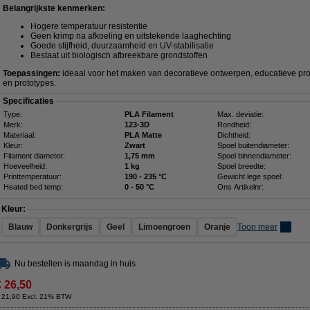
Belangrijkste kenmerken:
Hogere temperatuur resistentie
Geen krimp na afkoeling en uitstekende laaghechting
Goede stijfheid, duurzaamheid en UV-stabilisatie
Bestaat uit biologisch afbreekbare grondstoffen
Toepassingen:
ideaal voor het maken van decoratieve ontwerpen, educatieve pro
en prototypes.
Specificaties
Type:
PLA Filament
Max. deviatie:
Merk:
123-3D
Rondheid:
Materiaal:
PLA Matte
Dichtheid:
Kleur:
Zwart
Spoel buitendiameter:
Filament diameter:
1,75 mm
Spoel binnendiameter:
Hoeveelheid:
1 kg
Spoel breedte:
Printtemperatuur:
190 - 235 °C
Gewicht lege spoel:
Heated bed temp:
0 - 50 °C
Ons Artikelnr:
Kleur:
Blauw
Donkergrijs
Geel
Limoengroen
Oranje
Toon meer
Nu bestellen is maandag in huis
€ 26,50
 21,90 Excl. 21% BTW