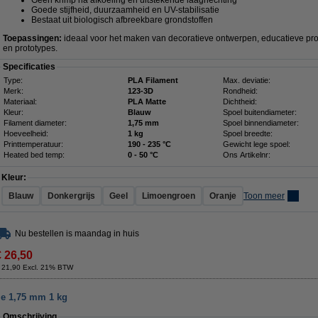
Geen krimp na afkoeling en uitstekende laaghechting
Goede stijfheid, duurzaamheid en UV-stabilisatie
Bestaat uit biologisch afbreekbare grondstoffen
Toepassingen:
ideaal voor het maken van decoratieve ontwerpen, educatieve pro
en prototypes.
Specificaties
Type:
PLA Filament
Max. deviatie:
Merk:
123-3D
Rondheid:
Materiaal:
PLA Matte
Dichtheid:
Kleur:
Blauw
Spoel buitendiameter:
Filament diameter:
1,75 mm
Spoel binnendiameter:
Hoeveelheid:
1 kg
Spoel breedte:
Printtemperatuur:
190 - 235 °C
Gewicht lege spoel:
Heated bed temp:
0 - 50 °C
Ons Artikelnr:
Kleur:
Blauw
Donkergrijs
Geel
Limoengroen
Oranje
Toon meer
Nu bestellen is maandag in huis
€ 26,50
 21,90 Excl. 21% BTW
je 1,75 mm 1 kg
Omschrijving