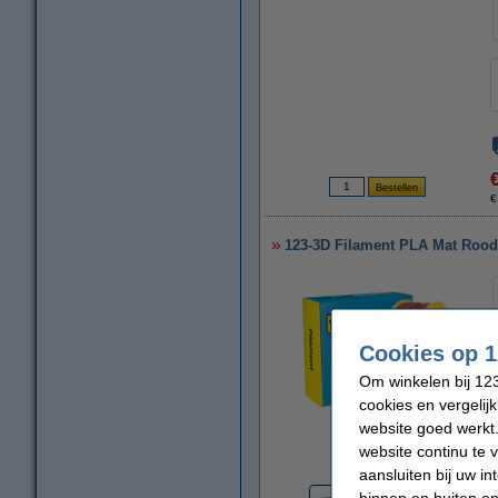
€
123-3D Filament PLA Mat Rood
Cookies op 1
Om winkelen bij 123
cookies en vergelij
website goed werkt.
vergroten
website continu te 
aansluiten bij uw i
binnen en buiten on