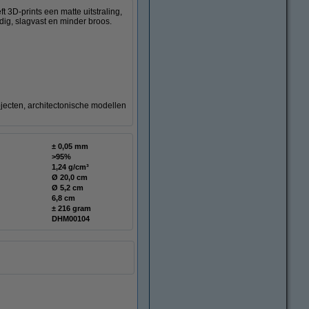
3D-prints een matte uitstraling,
dig, slagvast en minder broos.
jecten, architectonische modellen
± 0,05 mm
>95%
1,24 g/cm³
Ø 20,0 cm
Ø 5,2 cm
6,8 cm
± 216 gram
DHM00104