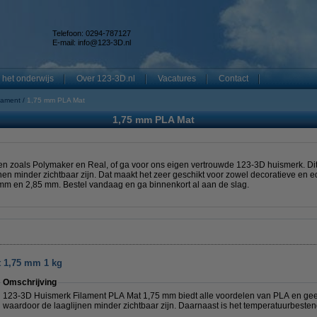
Telefoon: 0294-787127
E-mail:
info@123-3D.nl
 het onderwijs
Over 123-3D.nl
Vacatures
Contact
ilament
1,75 mm PLA Mat
1,75 mm PLA Mat
n zoals Polymaker en Real, of ga voor ons eigen vertrouwde 123-3D huismerk. Dit 
jnen minder zichtbaar zijn. Dat maakt het zeer geschikt voor zowel decoratieve en ed
5 mm en 2,85 mm. Bestel vandaag en ga binnenkort al aan de slag.
t 1,75 mm 1 kg
Omschrijving
123-3D Huismerk Filament PLA Mat 1,75 mm biedt alle voordelen van PLA en geeft 
waardoor de laaglijnen minder zichtbaar zijn. Daarnaast is het temperatuurbesten