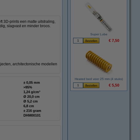
3D-prints een matte uitstraling,
dig, slagvast en minder broos.
Super Lube
€ 7,50
jecten, architectonische modellen
Heated bed veer 25 mm (4 stuks)
± 0,05 mm
€ 5,50
>95%
1,24 g/cm³
Ø 20,0 cm
Ø 5,2 cm
6,8 cm
± 216 gram
DHM00101