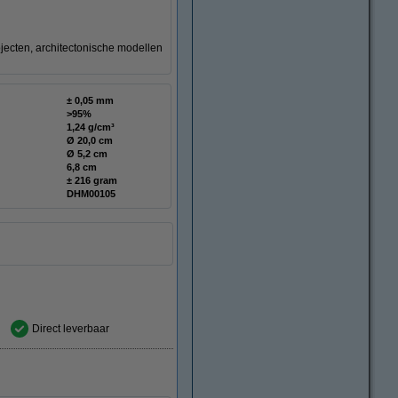
jecten, architectonische modellen
± 0,05 mm
>95%
1,24 g/cm³
Ø 20,0 cm
Ø 5,2 cm
6,8 cm
± 216 gram
DHM00105
Direct leverbaar