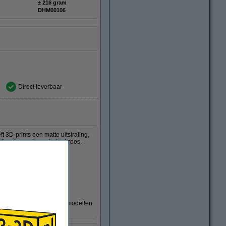
± 216 gram
DHM00106
Direct leverbaar
3D-prints een matte uitstraling,
dig, slagvast en minder broos.
jecten, architectonische modellen