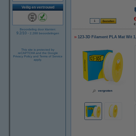
Veilig en vertrouwd
€
Beoordeling door klanten:
9.2
/
10
-
2.288
beoordelingen
123-3D Filament PLA Mat Wit 
This site is protected by
reCAPTCHA and the Google
Privacy Policy
and
Terms of Service
apply.
vergroten