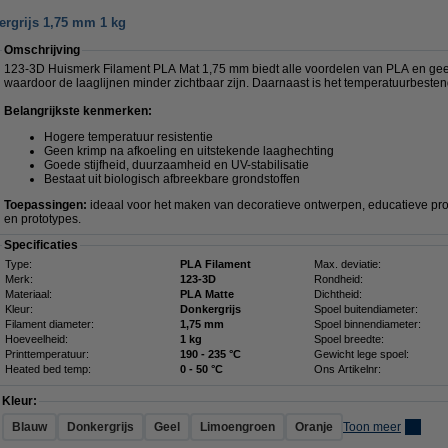
ergrijs 1,75 mm 1 kg
Omschrijving
123-3D Huismerk Filament PLA Mat 1,75 mm biedt alle voordelen van PLA en geeft 
waardoor de laaglijnen minder zichtbaar zijn. Daarnaast is het temperatuurbesten
Belangrijkste kenmerken:
Hogere temperatuur resistentie
Geen krimp na afkoeling en uitstekende laaghechting
Goede stijfheid, duurzaamheid en UV-stabilisatie
Bestaat uit biologisch afbreekbare grondstoffen
Toepassingen:
ideaal voor het maken van decoratieve ontwerpen, educatieve pro
en prototypes.
Specificaties
Type:
PLA Filament
Max. deviatie:
Merk:
123-3D
Rondheid:
Materiaal:
PLA Matte
Dichtheid:
Kleur:
Donkergrijs
Spoel buitendiameter:
Filament diameter:
1,75 mm
Spoel binnendiameter:
Hoeveelheid:
1 kg
Spoel breedte:
Printtemperatuur:
190 - 235 °C
Gewicht lege spoel:
Heated bed temp:
0 - 50 °C
Ons Artikelnr:
Kleur:
Blauw
Donkergrijs
Geel
Limoengroen
Oranje
Toon meer