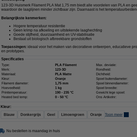
123-3D Huismerk Filament PLA Mat 1,75 mm biedt alle voordelen van PLA en geeft 
waardoor de laaglijnen minder zichtbaar zijn. Daarnaast is het temperatuurbesten
Belangrijkste kenmerken:
Hogere temperatuur resistentie
Geen krimp na afkoeling en uitstekende laaghechting
Goede stijfheid, duurzaamheid en UV-stabilisatie
Bestaat uit biologisch afbreekbare grondstoffen
Toepassingen:
ideaal voor het maken van decoratieve ontwerpen, educatieve pro
en prototypes.
Specificaties
Type:
PLA Filament
Max. deviatie:
Merk:
123-3D
Rondheid:
Materiaal:
PLA Matte
Dichtheid:
Kleur:
Oranje
Spoel buitendiameter:
Filament diameter:
1,75 mm
Spoel binnendiameter:
Hoeveelheid:
1 kg
Spoel breedte:
Printtemperatuur:
190 - 235 °C
Gewicht lege spoel:
Heated bed temp:
0 - 50 °C
Ons Artikelnr:
Kleur:
Blauw
Donkergrijs
Geel
Limoengroen
Oranje
Toon meer
Nu bestellen is maandag in huis