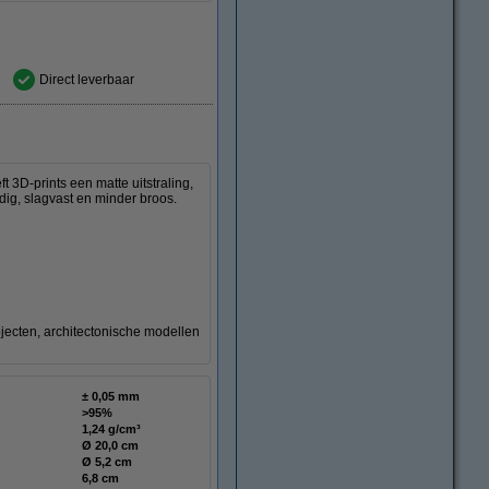
Direct leverbaar
3D-prints een matte uitstraling,
dig, slagvast en minder broos.
jecten, architectonische modellen
± 0,05 mm
>95%
1,24 g/cm³
Ø 20,0 cm
Ø 5,2 cm
6,8 cm