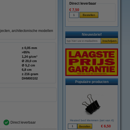
Direct leverbaar
€ 7,50
jecten, architectonische modellen
Nieuwsbrief
± 0,05 mm
>95%
1,24 g/cm³
Ø 20,0 cm
Ø 5,2 cm
6,8 cm
± 216 gram
DHM00102
Populaire producten
Heated bed klemmen (set van 4)
Direct leverbaar
€ 6,50