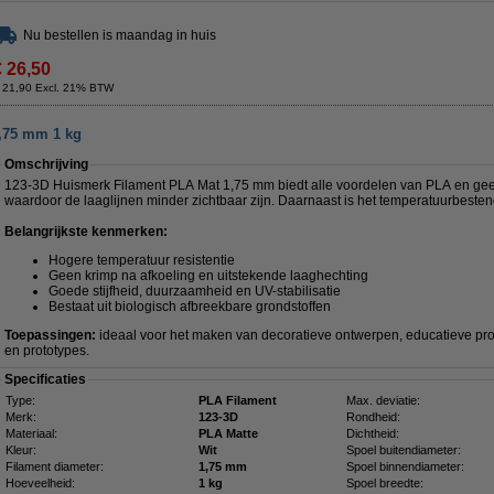
Nu bestellen is maandag in huis
€ 26,50
 21,90 Excl. 21% BTW
1,75 mm 1 kg
Omschrijving
123-3D Huismerk Filament PLA Mat 1,75 mm biedt alle voordelen van PLA en geeft 
waardoor de laaglijnen minder zichtbaar zijn. Daarnaast is het temperatuurbesten
Belangrijkste kenmerken:
Hogere temperatuur resistentie
Geen krimp na afkoeling en uitstekende laaghechting
Goede stijfheid, duurzaamheid en UV-stabilisatie
Bestaat uit biologisch afbreekbare grondstoffen
Toepassingen:
ideaal voor het maken van decoratieve ontwerpen, educatieve pro
en prototypes.
Specificaties
Type:
PLA Filament
Max. deviatie:
Merk:
123-3D
Rondheid:
Materiaal:
PLA Matte
Dichtheid:
Kleur:
Wit
Spoel buitendiameter:
Filament diameter:
1,75 mm
Spoel binnendiameter:
Hoeveelheid:
1 kg
Spoel breedte: