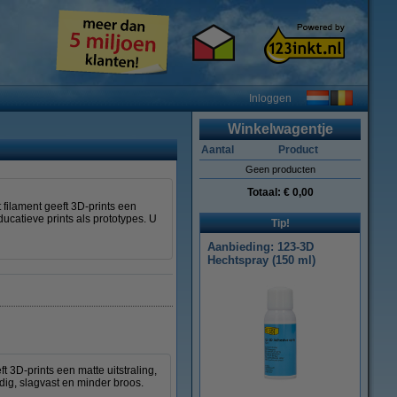
Inloggen
Winkelwagentje
Aantal
Product
Geen producten
Totaal:
€ 0,00
filament geeft 3D-prints een
ucatieve prints als prototypes. U
Tip!
Aanbieding: 123-3D
Hechtspray (150 ml)
3D-prints een matte uitstraling,
dig, slagvast en minder broos.