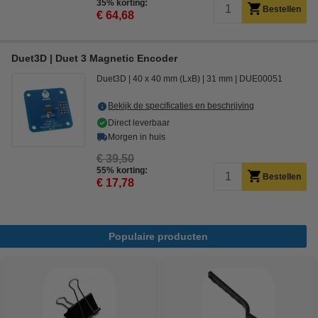
35% korting:
Bestellen
€ 64,68
Duet3D | Duet 3 Magnetic Encoder
Duet3D
40 x 40 mm (LxB)
31 mm
DUE00051
Bekijk de specificaties en beschrijving
Direct leverbaar
Morgen in huis
€ 39,50
55% korting:
Bestellen
€ 17,78
Populaire producten