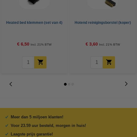
Heated bed klemmen (set van 4)
Hotend reinigingsborstel (koper)
€ 6,50
€ 3,60
Incl. 21% BTW
Incl. 21% BTW
Meer dan 5 miljoen klanten!
Voor 23.59 uur besteld, morgen in huis!
Laagste prijs garantie!