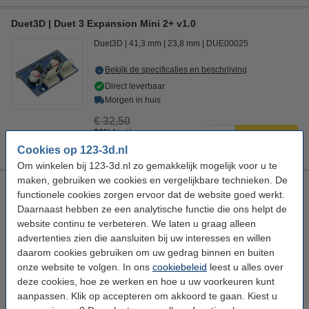
Duet3D | Duet 3 Expansion Mini 2+ v1.0
Duet3D
41,3 mm
23,8 mm
DUE00025
Bekijk de specificaties en beschrijving
Direct leverbaar
Morgen in huis
€ 32,50
30% korting:
Bestellen
€ 22,75
Cookies op 123-3d.nl
Om winkelen bij 123-3d.nl zo gemakkelijk mogelijk voor u te
maken, gebruiken we cookies en vergelijkbare technieken. De
Duet3D | DueX 5-channel expansion board v0,11
functionele cookies zorgen ervoor dat de website goed werkt.
Duet3D
123 x 100 mm (LxB)
DUE00041
Daarnaast hebben ze een analytische functie die ons helpt de
website continu te verbeteren. We laten u graag alleen
Bekijk de specificaties en beschrijving
advertenties zien die aansluiten bij uw interesses en willen
Direct leverbaar
daarom cookies gebruiken om uw gedrag binnen en buiten
Morgen in huis
onze website te volgen. In ons
cookiebeleid
leest u alles over
deze cookies, hoe ze werken en hoe u uw voorkeuren kunt
€ 129,00
aanpassen. Klik op accepteren om akkoord te gaan. Kiest u
35% korting:
Bestellen
€ 83,85