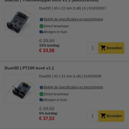
Duet3D | Thermokoppel bord v1.1 (MAX31855/6)
Duet3D
30 x 22 mm (LxB)
K
DUE00007
Bekijk de specificaties en beschrijving
Direct leverbaar
Morgen in huis
€ 39,50
15% korting:
Bestellen
€ 33,58
Duet3D | PT100 bord v1.1
Duet3D
32 x 22 mm (LxB)
DUE00008
Bekijk de specificaties en beschrijving
Direct leverbaar
Morgen in huis
€ 39,50
5% korting:
Bestellen
€ 37,53