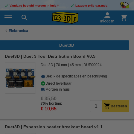
Vandaag besteld morgen in huis!*
Laagste prijs garantie!
Inloggen
Elektronica
Duet3D
Duet3D | Duet 3 Tool Distribution Board V0,5
Duet3D
70 mm
45 mm
DUE00024
Bekijk de specificaties en beschrijving
Direct leverbaar
Morgen in huis
€ 35,50
70% korting:
Bestellen
€ 10,65
Duet3D | Expansion header breakout board v1.1