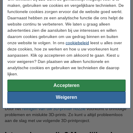
maken, gebruiken we cookies en vergelijkbare technieken. De
Er zijn ook 3D-printer nozzles beschikbaar die alleen een punt
functionele cookies zorgen ervoor dat de website goed werkt.
van een ander materiaal hebben. Hierdoor blijven de kosten van
Daarnaast hebben ze een analytische functie die ons helpt de
de nozzle relatief laag, maar krijgt u toch extra voordelen.
website continu te verbeteren. We laten u graag alleen
Voorbeelden zijn 3D-printer nozzles met een robijnen of
advertenties zien die aansluiten bij uw interesses en willen
diamanten tip. Deze slijten nauwelijks tijdens het printen, ook
daarom cookies gebruiken om uw gedrag binnen en buiten
wanneer deze vaak gebruikt worden. Dit maakt ze zeer geschikt
onze website te volgen. In ons
cookiebeleid
leest u alles over
voor langdurig gebruik en het keer op keer produceren van
perfecte 3D-prints. Ook kunnen deze gebruikt worden in
deze cookies, hoe ze werken en hoe u uw voorkeuren kunt
combinatie met filamenten die versterkt zijn met vezels, zoals
aanpassen. Klik op accepteren om akkoord te gaan. Kiest u
ASA-CF of PA6-GF filament.
voor weigeren? Dan plaatsen we alleen functionele en
analytische cookies en gebruiken we technieken die daarop
Het onderhouden van uw 3D-printer
lijken.
nozzle
Accepteren
Het is niet alleen belangrijk om de juiste 3D-printer nozzle te
Weigeren
kiezen voor uw project, maar ook om deze goed te onderhouden.
Door het
reinigen van uw 3D-printer nozzle
voorkomt u onnodige
problemen en mislukte 3D-prints. Zo kunt u altijd probleemloos
aan de slag met uw volgende 3D-printproject.