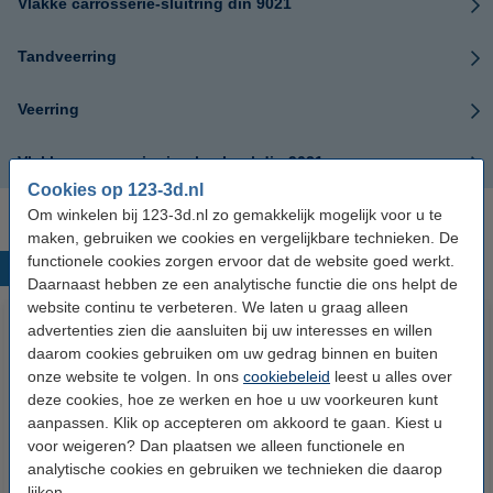
Vlakke carrosserie-sluitring din 9021
Tandveerring
Veerring
Vlakke carrosserie-ring | nylon | din 9021
Cookies op 123-3d.nl
Om winkelen bij 123-3d.nl zo gemakkelijk mogelijk voor u te
maken, gebruiken we cookies en vergelijkbare technieken. De
functionele cookies zorgen ervoor dat de website goed werkt.
Populaire producten
Daarnaast hebben ze een analytische functie die ons helpt de
website continu te verbeteren. We laten u graag alleen
advertenties zien die aansluiten bij uw interesses en willen
daarom cookies gebruiken om uw gedrag binnen en buiten
onze website te volgen. In ons
cookiebeleid
leest u alles over
deze cookies, hoe ze werken en hoe u uw voorkeuren kunt
aanpassen. Klik op accepteren om akkoord te gaan. Kiest u
voor weigeren? Dan plaatsen we alleen functionele en
analytische cookies en gebruiken we technieken die daarop
Heated bed klemmen (set van 4)
Super Lube
lijken.