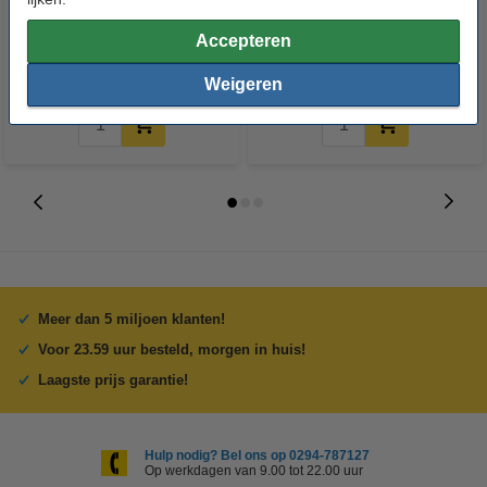
Accepteren
€ 6,50
€ 7,50
Incl. 21% BTW
Incl. 21% BTW
Weigeren
Meer dan 5 miljoen klanten!
Voor 23.59 uur besteld, morgen in huis!
Laagste prijs garantie!
Hulp nodig? Bel ons op 0294-787127
Op werkdagen van 9.00 tot 22.00 uur