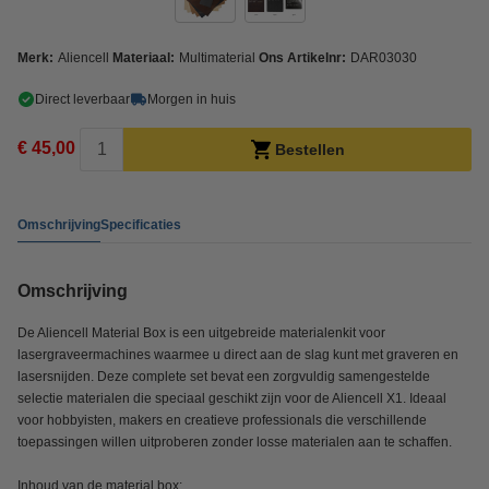
Merk:
Aliencell
Materiaal:
Multimaterial
Ons Artikelnr:
DAR03030
Direct leverbaar
Morgen in huis
€ 45,00
Bestellen
Omschrijving
Specificaties
Omschrijving
De Aliencell Material Box is een uitgebreide materialenkit voor
lasergraveermachines waarmee u direct aan de slag kunt met graveren en
lasersnijden. Deze complete set bevat een zorgvuldig samengestelde
selectie materialen die speciaal geschikt zijn voor de Aliencell X1. Ideaal
voor hobbyisten, makers en creatieve professionals die verschillende
toepassingen willen uitproberen zonder losse materialen aan te schaffen.
Inhoud van de material box: