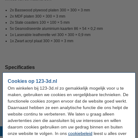
2x Basswood plywood platen 300 × 300 × 3 mm
2x MDF platen 300 × 300 × 3 mm
2x Slate coasters 100 × 100 × 5 mm
5x Geanodiseerde aluminium kaarten 86 × 54 × 0,2 mm
1x Laserable leatherette vel 300 × 300 × 0,9 mm
1x Zwart acryl plaat 300 × 300 × 3 mm
Specificaties
Cookies op 123-3d.nl
Merk:
Aliencell
Om winkelen bij 123-3d.nl zo gemakkelijk mogelijk voor u te
Materiaal:
Multimaterial
maken, gebruiken we cookies en vergelijkbare technieken. De
functionele cookies zorgen ervoor dat de website goed werkt.
Ons Artikelnr:
DAR03030
Daarnaast hebben ze een analytische functie die ons helpt de
website continu te verbeteren. We laten u graag alleen
advertenties zien die aansluiten bij uw interesses en willen
daarom cookies gebruiken om uw gedrag binnen en buiten
Populaire producten
onze website te volgen. In ons
cookiebeleid
leest u alles over