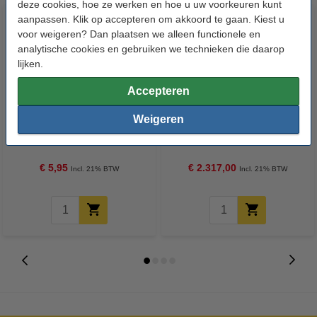
deze cookies, hoe ze werken en hoe u uw voorkeuren kunt
aanpassen. Klik op accepteren om akkoord te gaan. Kiest u
voor weigeren? Dan plaatsen we alleen functionele en
analytische cookies en gebruiken we technieken die daarop
lijken.
Accepteren
123inkt luchtdrukreiniger (400
Weigeren
Aliencell X1 Laser Engraver
ml)
40W + air assist
€ 5,95
€ 2.317,00
Incl. 21% BTW
Incl. 21% BTW