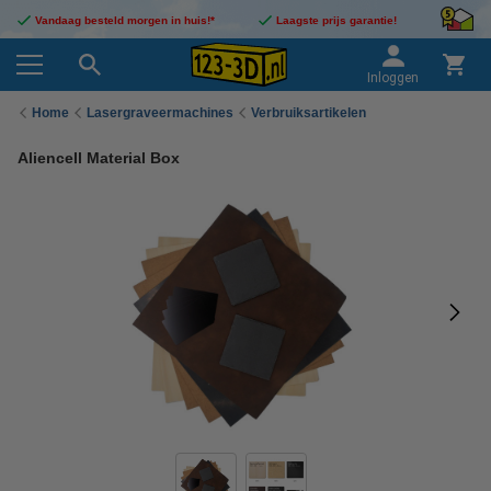
Vandaag besteld morgen in huis!*
Laagste prijs garantie!
Inloggen
Home
Lasergraveermachines
Verbruiksartikelen
Aliencell Material Box