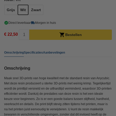
Grijs
Wit
Zwart
Direct leverbaar
Morgen in huis
€ 22,50
Bestellen
Omschrijving
Specificaties
Aanbevelingen
Omschrijving
Maak snel 3D-prints van hoge kwaliteit met de standard resin van Anycubic.
Met deze resin produceert u sterke 3D-prints met weinig krimp. Tegelijkertijd
wordt de printtijd versneld en de uithardtijd verminderd, waardoor 3D-printen
efficiënter wordt. Dankzij de prestaties van deze resin is het een ideale
keuze voor beginners. Zo is er een goede balans tussen stijfheid, hardheid,
veerkracht en details. De print blijft stevig zitten tijdens het printen, maar is
na het printen juist eenvoudig te verwijderen. U kunt de resin makkelijk
bewaren in verschillende omgevingen, zonder dat dit invloed heeft op de