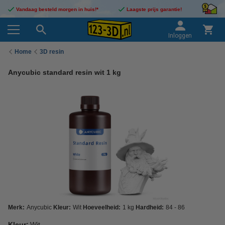
Vandaag besteld morgen in huis!*
Laagste prijs garantie!
Inloggen
Home
3D resin
Anycubic standard resin wit 1 kg
Merk:
Anycubic
Kleur:
Wit
Hoeveelheid:
1 kg
Hardheid:
84 - 86
Kleur:
Wit