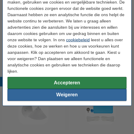
maken, gebruiken we cookies en vergelijkbare technieken. De
Het overwegen waard?
functionele cookies zorgen ervoor dat de website goed werkt.
Daarnaast hebben ze een analytische functie die ons helpt de
Creality 3D Resin Tool Kit
website continu te verbeteren. We laten u graag alleen
€ 19,50
advertenties zien die aansluiten bij uw interesses en willen
daarom cookies gebruiken om uw gedrag binnen en buiten
Direct mee bestellen
onze website te volgen. In ons
cookiebeleid
leest u alles over
deze cookies, hoe ze werken en hoe u uw voorkeuren kunt
Resin filters 10 stuks (123-3D huismerk)
aanpassen. Klik op accepteren om akkoord te gaan. Kiest u
€ 3,50
voor weigeren? Dan plaatsen we alleen functionele en
analytische cookies en gebruiken we technieken die daarop
lijken.
Populaire producten
Accepteren
Weigeren