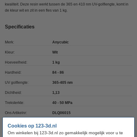
kwaliteit. Deze resin werkt tussen de 365 en 410 nm UV-golflengte, komt in
de kleur wit en zit in een fles van 1 kg.
Specificaties
Merk:
Anycubic
Kleur:
Wit
Hoeveelheid:
1 kg
Hardheid:
84 - 86
UV golflengte:
365-405 nm
Dichtheid:
1,13
Treksterkte:
40 - 50 MPa
Ons Artikelnr:
DLQ06015
SDS EN:
Download
Cookies op 123-3d.nl
Om winkelen bij 123-3d.nl zo gemakkelijk mogelijk voor u te