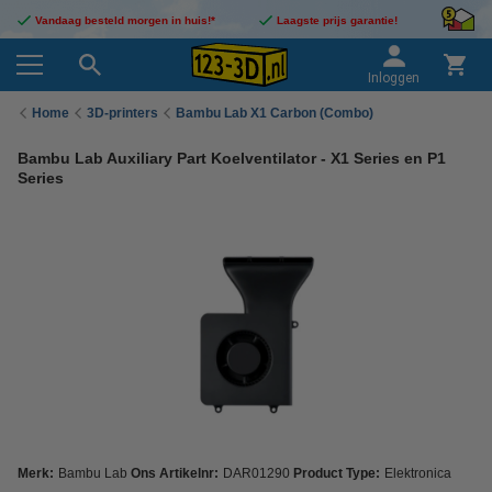
Vandaag besteld morgen in huis!*
Laagste prijs garantie!
Inloggen
Home
3D-printers
Bambu Lab X1 Carbon (Combo)
Bambu Lab Auxiliary Part Koelventilator - X1 Series en P1
Series
Merk:
Bambu Lab
Ons Artikelnr:
DAR01290
Product Type:
Elektronica