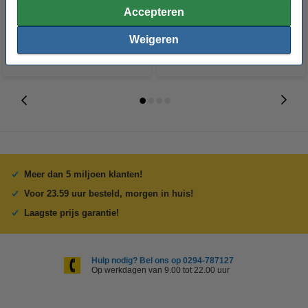
€ 16,50
€ 16,50
Accepteren
Incl. 21% BTW
Incl. 21% BTW
Weigeren
Meer dan 5 miljoen klanten!
Voor 23.59 uur besteld, morgen in huis!
Laagste prijs garantie!
Hulp nodig? Bel ons op 0294-787127
Op werkdagen van 9.00 tot 22.00 uur