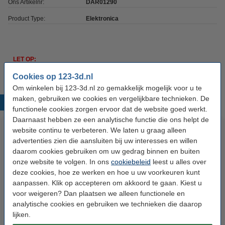
Ons Artikelnr:
DAR01290
Product Type:
Elektronica
LET OP:
Dit artikel wordt in de
4de week
van
augustus
verwacht.
Cookies op 123-3d.nl
Om winkelen bij 123-3d.nl zo gemakkelijk mogelijk voor u te
maken, gebruiken we cookies en vergelijkbare technieken. De
Populaire producten
functionele cookies zorgen ervoor dat de website goed werkt.
Daarnaast hebben ze een analytische functie die ons helpt de
website continu te verbeteren. We laten u graag alleen
advertenties zien die aansluiten bij uw interesses en willen
daarom cookies gebruiken om uw gedrag binnen en buiten
onze website te volgen. In ons
cookiebeleid
leest u alles over
deze cookies, hoe ze werken en hoe u uw voorkeuren kunt
aanpassen. Klik op accepteren om akkoord te gaan. Kiest u
voor weigeren? Dan plaatsen we alleen functionele en
Bambu Lab Anti-Vibratie
Bambu Lab XY Riem
analytische cookies en gebruiken we technieken die daarop
Voetenstukken - P1/X1-serie
lijken.