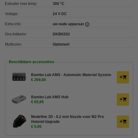
Extruder max temp:
300 °C
Voltage:
24 V DC
Extra info:
uw oude apparaat
Ons Artikelnr:
DKI00202
Multicolor:
Optioneel
Beschikbare accessoires
Bambu Lab AMS - Automatic Material System
€ 269,00
Bambu Lab AMS Hub
€ 65,95
Modefine 3D - 0.2 mm Nozzle voor M2 Pro
Hotend Upgrade
€ 5,95