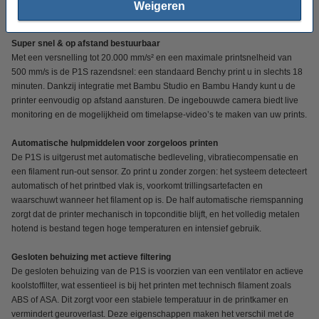
gelaste frame biedt extra stabiliteit, wat bijdraagt aan duurzaamheid en
Weigeren
betrouwbaarheid tijdens prints op hoge snelheid.
Super snel & op afstand bestuurbaar
Met een versnelling tot 20.000 mm/s² en een maximale printsnelheid van
500 mm/s is de P1S razendsnel: een standaard Benchy print u in slechts 18
minuten. Dankzij integratie met Bambu Studio en Bambu Handy kunt u de
printer eenvoudig op afstand aansturen. De ingebouwde camera biedt live
monitoring en de mogelijkheid om timelapse-video’s te maken van uw prints.
Automatische hulpmiddelen voor zorgeloos printen
De P1S is uitgerust met automatische bedleveling, vibratiecompensatie en
een filament run-out sensor. Zo print u zonder zorgen: het systeem detecteert
automatisch of het printbed vlak is, voorkomt trillingsartefacten en
waarschuwt wanneer het filament op is. De half automatische riemspanning
zorgt dat de printer mechanisch in topconditie blijft, en het volledig metalen
hotend is bestand tegen hoge temperaturen en intensief gebruik.
Gesloten behuizing met actieve filtering
De gesloten behuizing van de P1S is voorzien van een ventilator en actieve
koolstoffilter, wat essentieel is bij het printen met technisch filament zoals
ABS of ASA. Dit zorgt voor een stabiele temperatuur in de printkamer en
vermindert geuroverlast. Deze eigenschappen maken het verschil met de