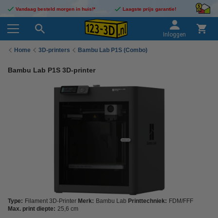
Vandaag besteld morgen in huis!*
Laagste prijs garantie!
Inloggen
Home
3D-printers
Bambu Lab P1S (Combo)
Bambu Lab P1S 3D-printer
Type:
Filament 3D-Printer
Merk:
Bambu Lab
Printtechniek:
FDM/FFF
Max. print diepte:
25,6 cm