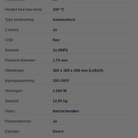
Heated bed max temp:
100 °C
Type bedleveling:
Automatisch
Camera:
Ja
USB:
Nee
Netwerk:
Ja (WiFi)
Filament diameter:
1,75 mm
Afmetingen:
389 x 389 x 458 mm (LxBxH)
Ingangsspanning:
100-240V
Vermogen:
1.000 W
Gewicht:
12,95 kg
Video:
Instructievideo
Filamentsensor:
Ja
Extruder:
Direct