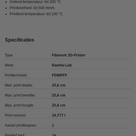
Hotend temperatuur: tot 300 °C
Printsnelheid: tot 500 mm/s
Printbed temperatuur: tot 100 °C
Specificaties
Type:
Filament 3D-Printer
Merk:
Bambu Lab
Printtechniek:
FDM/FFF
Max. print diepte:
25,6 cm
Max. print breedte:
25,6 cm
Max. print hoogte:
25,6 cm
Print volume:
16,777 l
Aantal printkoppen:
1
Heated bed:
Ja