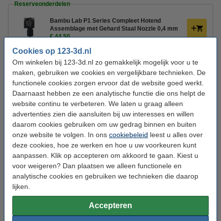
Reserveonderdelen
Bambu Lab P1 Series Compleet Hotend
Assemblage met Gehard Staal Nozzle 0,4 mm
€ 44,50
Cookies op 123-3d.nl
Bambu Lab P1 Series Compleet Hotend
Om winkelen bij 123-3d.nl zo gemakkelijk mogelijk voor u te
Assemblage met Gehard Staal Nozzle 0,6 mm
maken, gebruiken we cookies en vergelijkbare technieken. De
€ 44,50
functionele cookies zorgen ervoor dat de website goed werkt.
Bambu Lab P1 Series Compleet Hotend
Daarnaast hebben ze een analytische functie die ons helpt de
Assemblage met Gehard Staal Nozzle 0,8 mm
website continu te verbeteren. We laten u graag alleen
€ 44,50
advertenties zien die aansluiten bij uw interesses en willen
daarom cookies gebruiken om uw gedrag binnen en buiten
onze website te volgen. In ons
cookiebeleid
leest u alles over
deze cookies, hoe ze werken en hoe u uw voorkeuren kunt
LET OP:
Dit artikel wordt in de
4de week
van
augustus
verwacht.
aanpassen. Klik op accepteren om akkoord te gaan. Kiest u
voor weigeren? Dan plaatsen we alleen functionele en
Klaar voor gebruik in 15 minuten
analytische cookies en gebruiken we technieken die daarop
De Bambu Lab P1S is ontworpen voor direct gebruiksgemak: binnen 15
lijken.
minuten na het uitpakken is de set-up voltooid en kunt u starten met printen.
Dankzij de direct drive extruder worden filamenten nauwkeurig
Accepteren
geëxtrudeerd, wat resulteert in consistente en gedetailleerde prints. Het