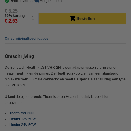
Direct leverbaar
Morgen in huis
€ 5,25
50% korting:
Bestellen
€ 2,63
Omschrijving
Specificaties
Omschrijving
De Bondtech Heatlink JST VHR-2N is een adapter tussen thermistor of
heater heatlink en de printer. De Heatlink is voorzien van een standaard
Molex micro-fit 3.0 male connector en heeft als speciale aansluiting een type
JST VHR-2N.
U kunt de bijbehorende Thermistor en Heater heatlink kabels hier
terugvinden:
Thermistor 300C
Heater 12V 50W
Heater 24V 50W