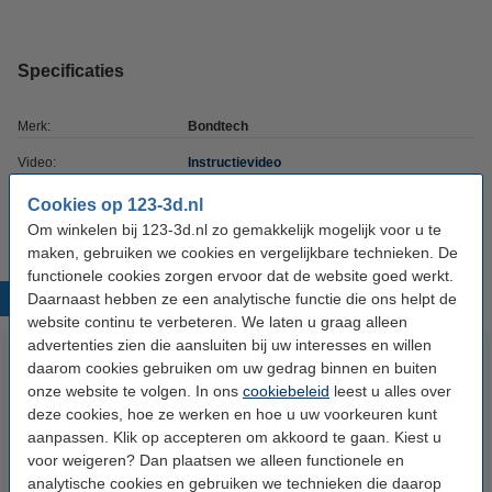
Specificaties
Merk:
Bondtech
Video:
Instructievideo
Ons Artikelnr:
DBO00067
Cookies op 123-3d.nl
Om winkelen bij 123-3d.nl zo gemakkelijk mogelijk voor u te
maken, gebruiken we cookies en vergelijkbare technieken. De
functionele cookies zorgen ervoor dat de website goed werkt.
Daarnaast hebben ze een analytische functie die ons helpt de
Populaire producten
website continu te verbeteren. We laten u graag alleen
advertenties zien die aansluiten bij uw interesses en willen
daarom cookies gebruiken om uw gedrag binnen en buiten
onze website te volgen. In ons
cookiebeleid
leest u alles over
deze cookies, hoe ze werken en hoe u uw voorkeuren kunt
aanpassen. Klik op accepteren om akkoord te gaan. Kiest u
voor weigeren? Dan plaatsen we alleen functionele en
analytische cookies en gebruiken we technieken die daarop