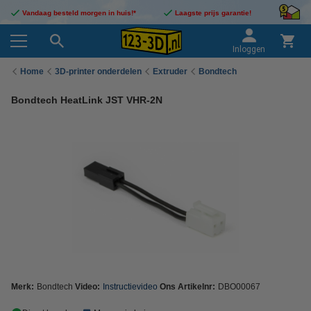
Vandaag besteld morgen in huis!*
Laagste prijs garantie!
Inloggen
Home
3D-printer onderdelen
Extruder
Bondtech
Bondtech HeatLink JST VHR-2N
Merk:
Bondtech
Video:
Instructievideo
Ons Artikelnr:
DBO00067