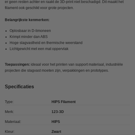
er geen resten achter en raakt de 3D-print niet beschadigd. Dit maakt het
filament ook geschikt voor grote projecten.
Belangrijkste kenmerken:
Oplosbaar in D-limoneen
Krimpt minder dan ABS
Hoge slagvastheid en thermische weerstand
Lichtgewicht met een mat oppervlak
Toepassingen:
ideaal voor het printen van support materiaal, industriële
projecten die slagvast moeten zijn, verpakkingen en prototypes.
Specificaties
Type:
HIPS Filament
Merk:
123-3D
Materiaal:
HIPS
Kleur:
Zwart