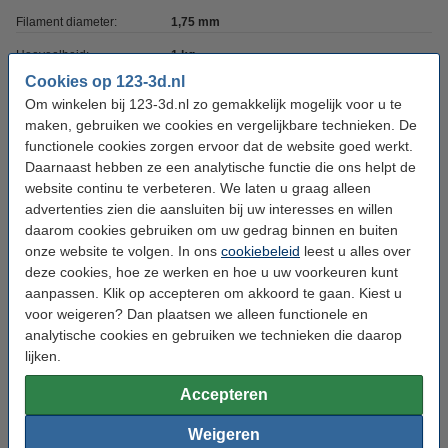
Filament diameter:
1,75 mm
Hoeveelheid:
1 kg
Cookies op 123-3d.nl
Printtemperatuur:
235 - 250 °C
Om winkelen bij 123-3d.nl zo gemakkelijk mogelijk voor u te
Heated bed temp:
80 - 100 °C
maken, gebruiken we cookies en vergelijkbare technieken. De
functionele cookies zorgen ervoor dat de website goed werkt.
Max. deviatie:
± 0,05 mm
Daarnaast hebben ze een analytische functie die ons helpt de
website continu te verbeteren. We laten u graag alleen
Rondheid:
>95%
advertenties zien die aansluiten bij uw interesses en willen
Dichtheid:
1,05 g/cm³
daarom cookies gebruiken om uw gedrag binnen en buiten
onze website te volgen. In ons
cookiebeleid
leest u alles over
Spoel buitendiameter:
Ø 20,0 cm
deze cookies, hoe ze werken en hoe u uw voorkeuren kunt
Spoel binnendiameter:
Ø 5,2 cm
aanpassen. Klik op accepteren om akkoord te gaan. Kiest u
voor weigeren? Dan plaatsen we alleen functionele en
Spoel breedte:
6,8 cm
analytische cookies en gebruiken we technieken die daarop
Gewicht lege spoel:
± 216 gram
lijken.
Ons Artikelnr:
DHM00160
Accepteren
Vervangt artikelnr oud:
DFH11000
Weigeren