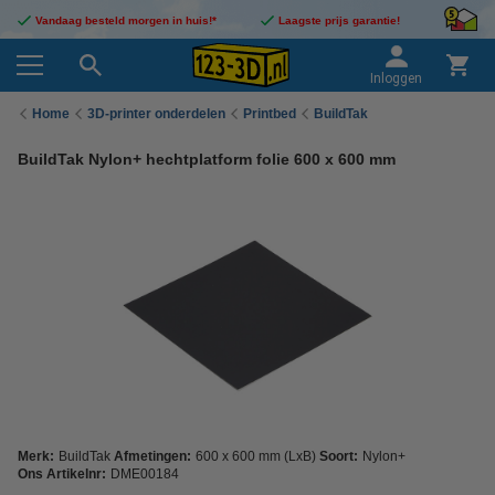
Vandaag besteld morgen in huis!*
Laagste prijs garantie!
Inloggen
Home
3D-printer onderdelen
Printbed
BuildTak
BuildTak Nylon+ hechtplatform folie 600 x 600 mm
Merk:
BuildTak
Afmetingen:
600 x 600 mm (LxB)
Soort:
Nylon+
Ons Artikelnr:
DME00184