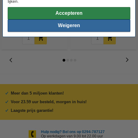
lijken.
transparant PTFE buis 2,85 mm
600 x 600 mm
incl. knipper
Accepteren
€ 22,50
€ 19,13
€ 109,00
Incl. 21% BTW
Incl. 21% BTW
Weigeren
Meer dan 5 miljoen klanten!
Voor 23.59 uur besteld, morgen in huis!
Laagste prijs garantie!
Hulp nodig? Bel ons op 0294-787127
Op werkdagen van 9.00 tot 22.00 uur