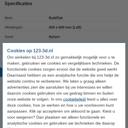
Specificaties
Merk:
BuildTak
Afmetingen:
600 x 600 mm (LxB)
Soort:
Nylon+
Ons Artikelnr:
DME00184
Cookies op 123-3d.nl
Om winkelen bij 123-3d.nl zo gemakkelijk mogelijk voor u te
maken, gebruiken we cookies en vergelijkbare technieken. De
functionele cookies zorgen ervoor dat de website goed werkt.
Populaire producten
Daarnaast hebben ze een analytische functie die ons helpt de
website continu te verbeteren. We laten u graag alleen
advertenties zien die aansluiten bij uw interesses en willen
daarom cookies gebruiken om uw gedrag binnen en buiten
onze website te volgen. In ons
cookiebeleid
leest u alles over
deze cookies, hoe ze werken en hoe u uw voorkeuren kunt
aanpassen. Klik op accepteren om akkoord te gaan. Kiest u
voor weigeren? Dan plaatsen we alleen functionele en
analytische cookies en gebruiken we technieken die daarop
Capricorn TL 2 Meter
BuildTak PEI hechtplatform folie