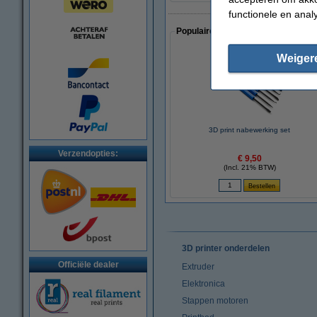
functionele en anal
Populaire artikelen van klanten die
Weiger
3D print nabewerking set
Verzendopties:
€ 9,50
(Incl. 21% BTW)
3D printer onderdelen
Officiële dealer
Extruder
Elektronica
Stappen motoren