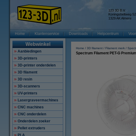
123 3D B.V.
Koningsbeltweg 52
1329 AK Almere
Home
Klantenservice
Downloads
Helpcentrum
Voor
Webwinkel
Home
3D filament
Filament merk
Spect
Aanbiedingen
Spectrum Filament PET-G Premium
3D-printers
3D-printer onderdelen
3D filament
3D resin
3D-scanners
UV-printers
Lasergraveermachines
CNC machines
CNC onderdelen
Onderdelen zoeker
Pellet extruders
PLA