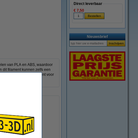
Direct leverbaar
€ 7,50
Nieuwsbrief
rdelen van PLA en ABS, waardoor
n dit filament kunnen zelfs een
en ervoor dat dit filament voor
g op de spoel.
Ø 20,0 cm
Ø 5,2 cm
6,7 cm
± 250 gram
40 - 120 mm/s
DFS10101
Download
Download