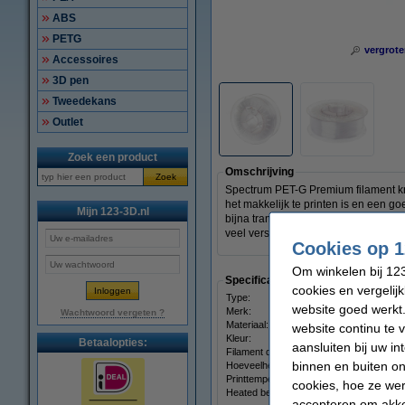
ABS
PETG
vergrote
Accessoires
3D pen
Tweedekans
Outlet
Zoek een product
Omschrijving
Zoek
Spectrum PET-G Premium filament kri
het makkelijk te printen is en een g
Mijn 123-3D.nl
bijna transparant effect bereiken. 
veel verschillende soorten 3D-prints
Cookies op 1
Om winkelen bij 123
Specificaties
cookies en vergelij
Type:
website goed werkt.
Merk:
Wachtwoord vergeten ?
Materiaal:
website continu te 
Kleur:
Betaalopties:
aansluiten bij uw i
Filament diameter:
binnen en buiten on
Hoeveelheid:
Printtemperatuur:
cookies, hoe ze we
Heated bed temp:
accepteren om akko