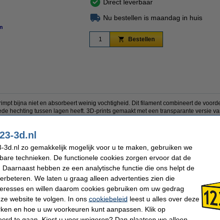
Direct leverbaar
Nu bestellen is maandag in huis
n
vergroten
Bestellen
mpt bijna niet en absorbeert weinig vochtigheid. Dit filament combineert de voo
oede hechting tussen lagen heeft. 3D-prints gemaakt met een transparante versie va
De goede mechanische eigenschappen en de goede weerstand tegen chemicaliën zorg
 gebruikt kan worden. Het filament is 1,75 mm, komt in de kleur Glassy en heeft 1 K
23-3d.nl
-3d.nl zo gemakkelijk mogelijk voor u te maken, gebruiken we
kbare technieken. De functionele cookies zorgen ervoor dat de
PETG Filament
Spoel buitendiameter:
 Daarnaast hebben ze een analytische functie die ons helpt de
Spectrum
Spoel binnendiameter:
PETG Premium
Spoel breedte:
verbeteren. We laten u graag alleen advertenties zien die
Glassy
Gewicht lege spoel:
nteresses en willen daarom cookies gebruiken om uw gedrag
1,75 mm
Print snelheid:
ze website te volgen. In ons
cookiebeleid
leest u alles over deze
1 kg
Ons Artikelnr:
230 - 255 °C
SDS EN:
rken en hoe u uw voorkeuren kunt aanpassen. Klik op
60 - 80 °C
TDS EN:
ord te gaan. Kiest u voor weigeren? Dan plaatsen we alleen