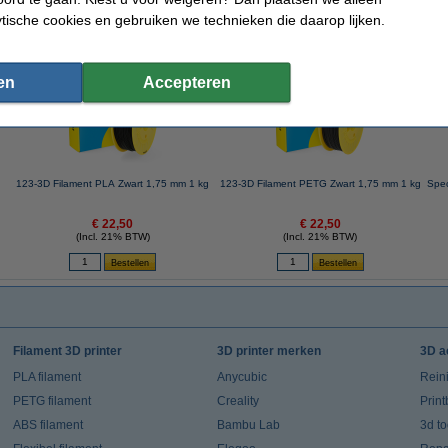
ytische cookies en gebruiken we technieken die daarop lijken.
 dit artikel ook besteld hebben
en
Accepteren
123-3D Filament PLA Zwart 1,75 mm 1 kg
123-3D Filament PETG Zwart 1,75 mm 1 kg
Spec
€ 22,50
€ 22,50
(Incl. 21% BTW)
(Incl. 21% BTW)
Filament 3D printer
3D printer merken
3D a
PLA filament
Anycubic
Rein
PETG filament
Creality
Prin
ABS filament
Bambu Lab
3d t