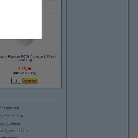
trum Filament PCTG Premium 1,75 mm
Clear 1 kg
€ 25,90
(Incl. 21% BTW)
ccessoires
igingsfilament
tbed adhesie
ools/gereedschap