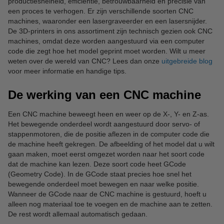
productiesnelheid, efficiëntie, betrouwbaarheid en precisie van
een proces te verhogen. Er zijn verschillende soorten CNC
machines, waaronder een lasergraveerder en een lasersnijder.
De 3D-printers in ons assortiment zijn technisch gezien ook CNC
machines, omdat deze worden aangestuurd via een computer
code die zegt hoe het model geprint moet worden. Wilt u meer
weten over de wereld van CNC? Lees dan onze
uitgebreide blog
voor meer informatie en handige tips.
De werking van een CNC machine
Een CNC machine beweegt heen en weer op de X-, Y- en Z-as.
Het bewegende onderdeel wordt aangestuurd door servo- of
stappenmotoren, die de positie aflezen in de computer code die
de machine heeft gekregen. De afbeelding of het model dat u wilt
gaan maken, moet eerst omgezet worden naar het soort code
dat de machine kan lezen. Deze soort code heet GCode
(Geometry Code). In de GCode staat precies hoe snel het
bewegende onderdeel moet bewegen en naar welke positie.
Wanneer de GCode naar de CNC machine is gestuurd, hoeft u
alleen nog materiaal toe te voegen en de machine aan te zetten.
De rest wordt allemaal automatisch gedaan.