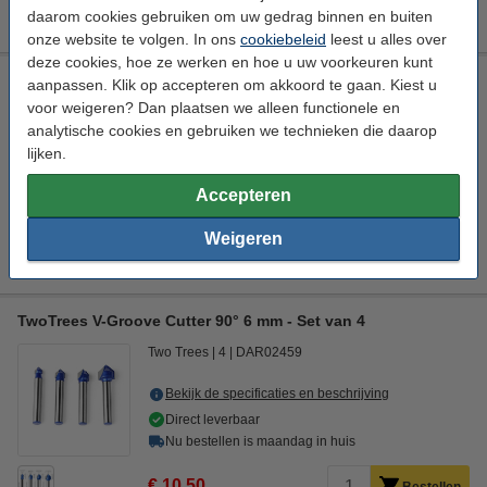
€ 6,50
Bestellen
daarom cookies gebruiken om uw gedrag binnen en buiten
onze website te volgen. In ons
cookiebeleid
leest u alles over
deze cookies, hoe ze werken en hoe u uw voorkeuren kunt
TwoTrees V-Groove Cutter 60°, 6 x 32 x 60 mm
aanpassen. Klik op accepteren om akkoord te gaan. Kiest u
voor weigeren? Dan plaatsen we alleen functionele en
Two Trees
DAR02454
analytische cookies en gebruiken we technieken die daarop
lijken.
Bekijk de specificaties en beschrijving
Direct leverbaar
Accepteren
Nu bestellen is maandag in huis
Weigeren
€ 6,50
Bestellen
TwoTrees V-Groove Cutter 90° 6 mm - Set van 4
Two Trees
4
DAR02459
Bekijk de specificaties en beschrijving
Direct leverbaar
Nu bestellen is maandag in huis
€ 10,50