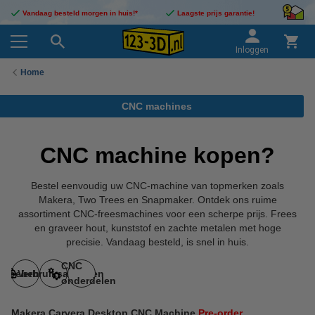
Vandaag besteld morgen in huis!*
Laagste prijs garantie!
Inloggen
Home
CNC machines
CNC machine kopen?
Bestel eenvoudig uw CNC-machine van topmerken zoals
Makera, Two Trees en Snapmaker. Ontdek ons ruime
assortiment CNC-freesmachines voor een scherpe prijs. Frees
en graveer hout, kunststof en zachte metalen met hoge
precisie. Vandaag besteld, is snel in huis.
CNC
Toebehoren
Verbruiksartikelen
onderdelen
Makera Carvera Desktop CNC Machine
Pre-order