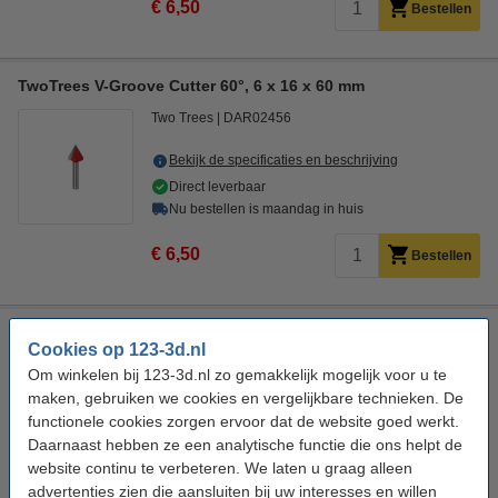
€ 6,50
Bestellen
TwoTrees V-Groove Cutter 60°, 6 x 16 x 60 mm
Two Trees
DAR02456
Bekijk de specificaties en beschrijving
Direct leverbaar
Nu bestellen is maandag in huis
€ 6,50
Bestellen
TwoTrees V-Groove Cutter 60°, 6 x 22 x 60 mm
Cookies op 123-3d.nl
Two Trees
DAR02455
Om winkelen bij 123-3d.nl zo gemakkelijk mogelijk voor u te
maken, gebruiken we cookies en vergelijkbare technieken. De
Bekijk de specificaties en beschrijving
functionele cookies zorgen ervoor dat de website goed werkt.
Direct leverbaar
Daarnaast hebben ze een analytische functie die ons helpt de
Nu bestellen is maandag in huis
website continu te verbeteren. We laten u graag alleen
advertenties zien die aansluiten bij uw interesses en willen