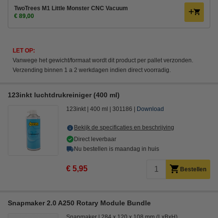
TwoTrees M1 Little Monster CNC Vacuum
€ 89,00
LET OP:
Vanwege het gewicht/formaat wordt dit product per pallet verzonden.
Verzending binnen 1 a 2 werkdagen indien direct voorradig.
123inkt luchtdrukreiniger (400 ml)
123inkt
400 ml
301186
Download
Bekijk de specificaties en beschrijving
Direct leverbaar
Nu bestellen is maandag in huis
€ 5,95
Bestellen
Snapmaker 2.0 A250 Rotary Module Bundle
Snapmaker
284 x 120 x 108 mm (LxBxH)