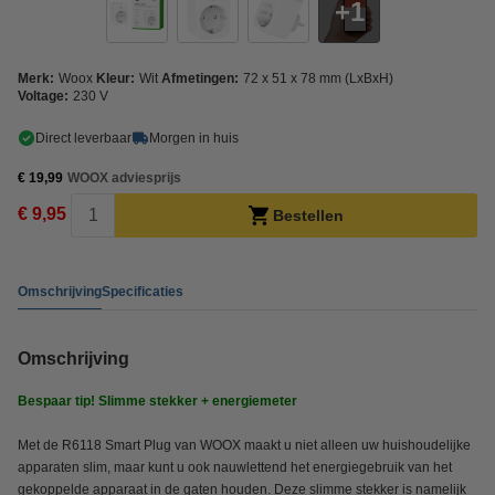
1
Merk:
Woox
Kleur:
Wit
Afmetingen:
72 x 51 x 78 mm (LxBxH)
Voltage:
230 V
Direct leverbaar
Morgen in huis
€ 19,99
WOOX adviesprijs
€ 9,95
Bestellen
Omschrijving
Specificaties
Omschrijving
Bespaar tip! Slimme stekker + energiemeter
Met de R6118 Smart Plug van WOOX maakt u niet alleen uw huishoudelijke
apparaten slim, maar kunt u ook nauwlettend het energiegebruik van het
gekoppelde apparaat in de gaten houden. Deze slimme stekker is namelijk