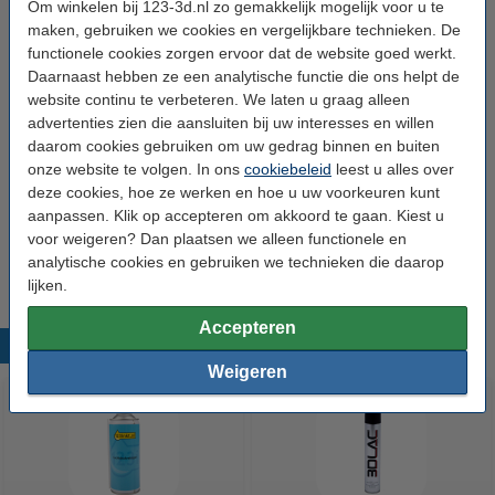
Om winkelen bij 123-3d.nl zo gemakkelijk mogelijk voor u te
Kleur:
Wit
maken, gebruiken we cookies en vergelijkbare technieken. De
functionele cookies zorgen ervoor dat de website goed werkt.
Afmetingen:
72 x 51 x 78 mm (LxBxH)
Daarnaast hebben ze een analytische functie die ons helpt de
website continu te verbeteren. We laten u graag alleen
Voltage:
230 V
advertenties zien die aansluiten bij uw interesses en willen
WiFi:
2.4 GHZ
daarom cookies gebruiken om uw gedrag binnen en buiten
onze website te volgen. In ons
cookiebeleid
leest u alles over
Extra info:
uw oude apparaat
deze cookies, hoe ze werken en hoe u uw voorkeuren kunt
Ons Artikelnr:
LWO00100
aanpassen. Klik op accepteren om akkoord te gaan. Kiest u
voor weigeren? Dan plaatsen we alleen functionele en
Handleiding EN:
Download
analytische cookies en gebruiken we technieken die daarop
lijken.
Accepteren
Populaire producten
Weigeren