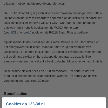
uitgerust met een geïntegreerde energiemeter.
De R6118 Smart Plug is geschikt voor een maximaal vermogen van 3680W.
Dat betekent dat u zelfs zwaardere apparaten op de stekker kunt aansluiten.
De slimme stekker werkt via wifi (2,4 GHz), waardoor u geen bridge of
gateway nodig hebt. U heeft alleen de WOOX Home-app
(voor
iOS
of
Android
) nodig om de R6118 Smart Plug te bedienen.
Op die manier kunt u niet alleen de slimme stekker in- en uitschakelen en
het energieverbruik uitlezen, maar de Smart Plug ook voorzien van
tijdschema’s en andere instellingen. Zo kunt u er bijvoorbeeld voor zorgen
dat de slimme stekker en het gekoppelde apparaat op gezette tijden
aangaan wanneer u op vakantie bent, zodat het lijkt alsof er iemand thuis is.
Deze slimme stekker heeft een IP20-classificatie. Dat houdt in dat het
product alleen binnenshuis gebruikt kan worden. Het bereik van de wifi
verbinding bedraagt circa 30 meter.
Specificaties
Cookies op 123-3d.nl
Merk:
Woox