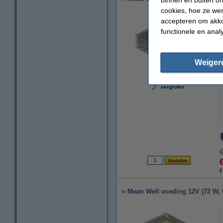
cookies, hoe ze we
accepteren om akko
functionele en anal
Weiger
vergroten
€
Mean Well voeding 12V (72 W, 