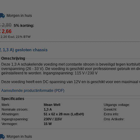
Morgen in huis
€ 2,80
5% korting:
€ 2,66
 2,20 Excl. 21% BTW
 1,3 A) gesloten chassis
Omschrijving
Deze 1,3 A schakelende voeding met constante stroom is beveiligd tegen kortsluit
overspanning (26 - 33 V). De voeding is geschikt voor professioneel gebruik en 
geïnstalleerd te worden. Ingangsspanning: 115 V / 230 V
Deze voeding heeft een DC-spanning van 12V en is geschikt voor een maximaal v
Aanvullende productinformatie (PDF)
Specificaties
Merk:
Mean Well
Uitgangs voltage:
Nominale stroom:
1,3 A
Gewicht:
Afmetingen:
51 x 62 x 28 mm (LxBxH)
Extra info:
Ingangsspanning:
230V / 115V
Ons Artikelnr:
Vermogen:
15 W
Morgen in huis