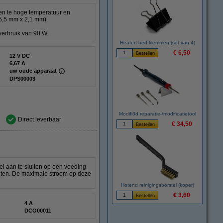
een te hoge temperatuur en
5,5 mm x 2,1 mm).
erbruik van 90 W.
Heated bed klemmen (set van 4)
€ 6,50
12 V DC
6,67 A
uw oude apparaat
DPS00003
Modifi3d reparatie-/modificatietool
Direct leverbaar
€ 34,50
l aan te sluiten op een voeding
ecten. De maximale stroom op deze
Hotend reinigingsborstel (koper)
€ 3,60
4 A
DCO00011