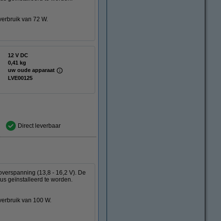
erbruik van 72 W.
12 V DC
0,41 kg
uw oude apparaat
LVE00125
Direct leverbaar
overspanning (13,8 - 16,2 V). De
us geïnstalleerd te worden.
verbruik van 100 W.