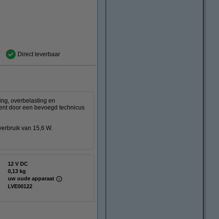
Direct leverbaar
ing, overbelasting en
dient door een bevoegd technicus
erbruik van 15,6 W.
12 V DC
0,13 kg
uw oude apparaat
LVE00122