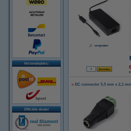
vergroten
Verzendopties:
€
DC connector 5,5 mm x 2,1 mm 
Officiële dealer