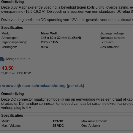
Omschrijving
Deze 6,67 A schakelende voeding is beveiligd tegen kortsluiting, overbelasting, 
overspanning (12,6-16,2 V). De voeding is voorzien van een standaard DC-plug (
Deze voeding heeft een DC-spanning van 12V en is geschikt voor een maximaal v
Specificaties
Merk:
Mean Well
Uitgangs voltage:
Afmetingen:
145 x 60 x 32 mm (LxBxH)
Nominale stroom:
Ingangsspanning:
230V / 115V
Extra info:
Vermogen:
90 W
Ons Artikelnr:
Morgen in huis
€ 43,50
 35,95 Excl. 21% BTW
vrouwelijk naar schroefaansluiting (per stuk)
Omschrijving
Deze DC connector maakt het mogelijk om op eenvoudige wijze een draad of kabe
of adapter. De handige connector komt goed van pas bij custom elektronica proj
verloop plug is 4 A.
Specificaties
Merk:
123-3D
Maximale stroom:
Max. Voltage:
25 VDC
Ons Artikelnr: