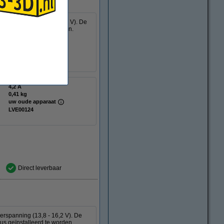
overspanning (13,8 - 16,2 V). De
us geïnstalleerd te worden.
erbruik van 50 W.
4,2 A
0,41 kg
uw oude apparaat
LVE00124
Direct leverbaar
erspanning (13,8 - 16,2 V). De
us geïnstalleerd te worden.