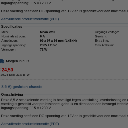
Ingangsspanning: 115 V / 230 V
Deze voeding heeft een DC-spanning van 12V en is geschikt voor een maximaal v
Aanvullende productinformatie (PDF)
Specificaties
Merk:
Mean Well
Uitgangs voltage:
Nominale stroom:
6 A
Gewicht:
Afmetingen:
99 x 97 x 36 mm (LxBxH)
Extra info:
Ingangsspanning:
230V / 115V
Ons Artikelnr:
Vermogen:
72 W
Morgen in huis
€ 24,50
 20,25 Excl. 21% BTW
 8,5 A) gesloten chassis
Omschrijving
Deze 8,5 A schakelende voeding is beveiligd tegen kortsluiting, overbelasting en 
voeding is geschikt voor professioneel gebruik en dient door een bevoegd technic
Ingangsspanning: 115 V / 230 V
Deze voeding heeft een DC-spanning van 12V en is geschikt voor een maximaal 
Aanvullende productinformatie (PDF)