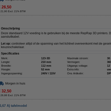
€ 26,50
 21,90 Excl. 21% BTW
Omschrijving
Deze standaard 12V voeding is te gebruiken bij de meeste RepRap 3D printers. 
aansluitkabel.
Let op:
controleer altijd of de spanning van het lichtnet overeenkomt met de ges
keuzeschakelaar.
Specificaties
Merk:
123-3D
Maximale stroom:
30
Lengte:
210 mm
Vermogen:
36
Breedte:
112 mm
Uitgangs voltage:
12
Hoogte:
52 mm
Extra info:
uw
Ingangsspanning:
240V / 115V
Ons Artikelnr:
DP
Morgen in huis
€ 32,50
 26,86 Excl. 21% BTW
6,67 A) tafelmodel