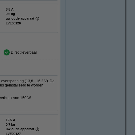
8,5 A
0,6 kg
uw oude apparaat
LVE00126
Direct leverbaar
n overspanning (13,8 - 16,2 V). De
us geïnstalleerd te worden.
verbruik van 150 W.
12,5 A
0,7 kg
uw oude apparaat
LVE00127