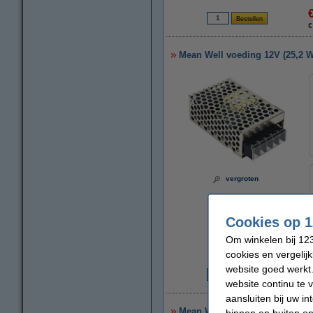
€
Mean Well voeding 12V (25,2 W,
vergroten
Cookies op 1
Om winkelen bij 123
cookies en vergelij
website goed werkt.
website continu te 
€
aansluiten bij uw i
Mean Well voeding 12V (50 W, 
binnen en buiten on