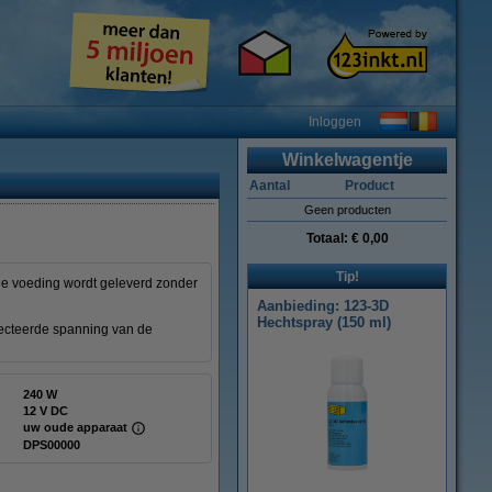
Inloggen
Winkelwagentje
Aantal
Product
Geen producten
Totaal:
€ 0,00
Tip!
De voeding wordt geleverd zonder
Aanbieding: 123-3D
Hechtspray (150 ml)
electeerde spanning van de
240 W
12 V DC
uw oude apparaat
DPS00000