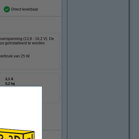
Direct leverbaar
overspanning (13,8 - 16,2 V). De
us geïnstalleerd te worden.
erbruik van 25 W.
2,1 A
0,2 kg
uw oude apparaat
LVE00123
Direct leverbaar