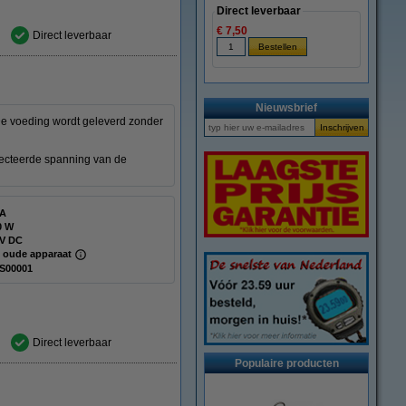
Direct leverbaar
€ 7,50
Direct leverbaar
Nieuwsbrief
De voeding wordt geleverd zonder
electeerde spanning van de
 A
0 W
 V DC
 oude apparaat
S00001
Direct leverbaar
Populaire producten