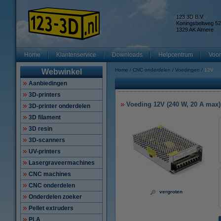
123 3D B.V.
Koningsbeltweg 52
1329 AK Almere
Home
Klantenservice
Downloads
Helpcentrum
Voor
Home
CNC onderdelen
Voedingen
12V
Webwinkel
Aanbiedingen
3D-printers
Voeding 12V (240 W, 20 A max)
3D-printer onderdelen
3D filament
3D resin
3D-scanners
UV-printers
Lasergraveermachines
CNC machines
CNC onderdelen
vergroten
Onderdelen zoeker
Pellet extruders
PLA