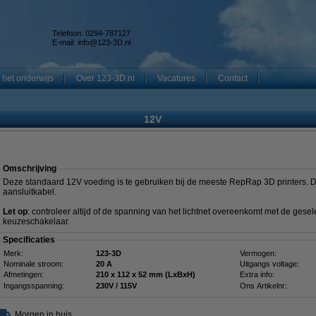
Telefoon: 0294-787127
E-mail:
info@123-3D.nl
 het onderwijs
Over 123-3D.nl
Vacatures
Contact
12V
Omschrijving
Deze standaard 12V voeding is te gebruiken bij de meeste RepRap 3D printers. 
aansluitkabel.
Let op
: controleer altijd of de spanning van het lichtnet overeenkomt met de ges
keuzeschakelaar.
Specificaties
Merk:
123-3D
Vermogen:
Nominale stroom:
20 A
Uitgangs voltage:
Afmetingen:
210 x 112 x 52 mm (LxBxH)
Extra info:
Ingangsspanning:
230V / 115V
Ons Artikelnr:
Morgen in huis