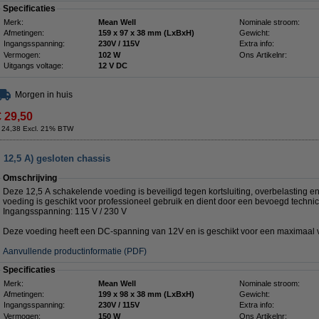
Specificaties
Merk:
Mean Well
Nominale stroom:
Afmetingen:
159 x 97 x 38 mm (LxBxH)
Gewicht:
Ingangsspanning:
230V / 115V
Extra info:
Vermogen:
102 W
Ons Artikelnr:
Uitgangs voltage:
12 V DC
Morgen in huis
€ 29,50
 24,38 Excl. 21% BTW
 12,5 A) gesloten chassis
Omschrijving
Deze 12,5 A schakelende voeding is beveiligd tegen kortsluiting, overbelasting e
voeding is geschikt voor professioneel gebruik en dient door een bevoegd technic
Ingangsspanning: 115 V / 230 V
Deze voeding heeft een DC-spanning van 12V en is geschikt voor een maximaal 
Aanvullende productinformatie (PDF)
Specificaties
Merk:
Mean Well
Nominale stroom:
Afmetingen:
199 x 98 x 38 mm (LxBxH)
Gewicht:
Ingangsspanning:
230V / 115V
Extra info:
Vermogen:
150 W
Ons Artikelnr: