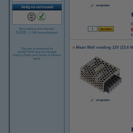
vergroten
Veilig en vertrouwd
Beoordeling door klanten:
9.2
/
10
-
2.288
beoordelingen
€
Mean Well voeding 12V (15,6 W,
This site is protected by
reCAPTCHA and the Google
Privacy Policy
and
Terms of Service
apply.
vergroten