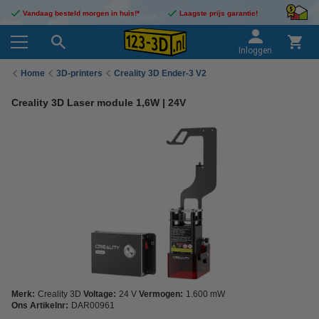
Vandaag besteld morgen in huis!*
Laagste prijs garantie!
Inloggen
Home
3D-printers
Creality 3D Ender-3 V2
Creality 3D Laser module 1,6W | 24V
Merk:
Creality 3D
Voltage:
24 V
Vermogen:
1.600 mW
Ons Artikelnr:
DAR00961