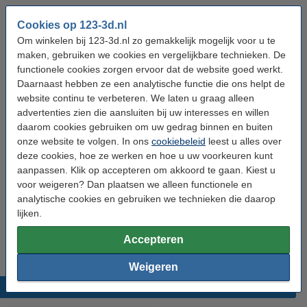
CR-10S
CR20
Cookies op 123-3d.nl
CR20 Pro
Om winkelen bij 123-3d.nl zo gemakkelijk mogelijk voor u te
Ender-3S
maken, gebruiken we cookies en vergelijkbare technieken. De
Ender-2
functionele cookies zorgen ervoor dat de website goed werkt.
Daarnaast hebben ze een analytische functie die ons helpt de
website continu te verbeteren. We laten u graag alleen
advertenties zien die aansluiten bij uw interesses en willen
Specificaties
daarom cookies gebruiken om uw gedrag binnen en buiten
onze website te volgen. In ons
cookiebeleid
leest u alles over
deze cookies, hoe ze werken en hoe u uw voorkeuren kunt
Merk:
Creality 3D
aanpassen. Klik op accepteren om akkoord te gaan. Kiest u
Voltage:
24 V
voor weigeren? Dan plaatsen we alleen functionele en
analytische cookies en gebruiken we technieken die daarop
Vermogen:
1.600 mW
lijken.
Ons Artikelnr:
DAR00961
Accepteren
Weigeren
Populaire producten