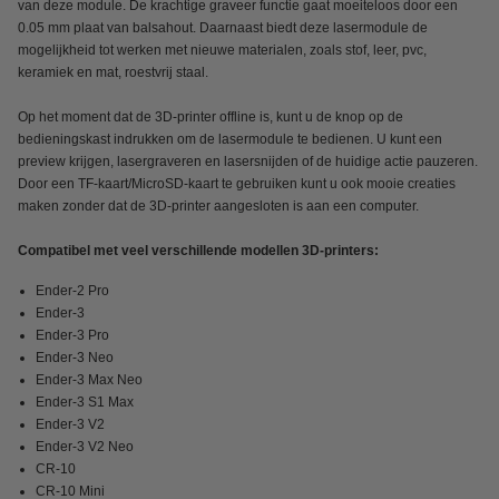
van deze module. De krachtige graveer functie gaat moeiteloos door een
0.05 mm plaat van balsahout. Daarnaast biedt deze lasermodule de
mogelijkheid tot werken met nieuwe materialen, zoals stof, leer, pvc,
keramiek en mat, roestvrij staal.
Op het moment dat de 3D-printer offline is, kunt u de knop op de
bedieningskast indrukken om de lasermodule te bedienen. U kunt een
preview krijgen, lasergraveren en lasersnijden of de huidige actie pauzeren.
Door een TF-kaart/MicroSD-kaart te gebruiken kunt u ook mooie creaties
maken zonder dat de 3D-printer aangesloten is aan een computer.
Compatibel met veel verschillende modellen 3D-printers:
Ender-2 Pro
Ender-3
Ender-3 Pro
Ender-3 Neo
Ender-3 Max Neo
Ender-3 S1 Max
Ender-3 V2
Ender-3 V2 Neo
CR-10
CR-10 Mini