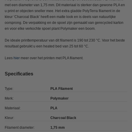
met een diameter van 1,75 mm. Dit materiaal is sterker dan gewone PLA en
u print er objecten sneller mee. Het extra gladde PolyTerra filament in de
kleur ‘Charcoal Black’ heeft een matte look en is deels van natuurlijke
oorsprong. De verpakking en de spoel zijn gemaakt van gerecycled karton
en voor elke verkochte spoel plant Polymaker een boom.
De ideale printtemperatuur van dit filament is 190 tot 230 °C. Voor het beste
resultaat gebruikt u een heated bed van 25 tot 60 °C.
Lees
hier
meer over het printen met PLA filament.
Specificaties
Type:
PLA Filament
Merk:
Polymaker
Materiaal:
PLA
Kleur:
Charcoal Black
Filament diameter:
1,75 mm