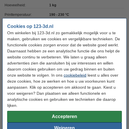
Hoeveelheid:
1 kg
Printtemperatuur:
190 - 230 °C
Heated bed temp:
25 - 60 °C
Cookies op 123-3d.nl
Om winkelen bij 123-3d.nl zo gemakkelijk mogelijk voor u te
Spoel buitendiameter:
Ø 20,0 cm
maken, gebruiken we cookies en vergelijkbare technieken. De
Spoel binnendiameter:
Ø 5,5 cm
functionele cookies zorgen ervoor dat de website goed werkt.
Daarnaast hebben ze een analytische functie die ons helpt de
Spoel breedte:
6,8 cm
website continu te verbeteren. We laten u graag alleen
Gewicht lege spoel:
± 140 gram
advertenties zien die aansluiten bij uw interesses en willen
daarom cookies gebruiken om uw gedrag binnen en buiten
Print snelheid:
30 - 70 mm/s
onze website te volgen. In ons
cookiebeleid
leest u alles over
deze cookies, hoe ze werken en hoe u uw voorkeuren kunt
Ons Artikelnr:
DFP14160
aanpassen. Klik op accepteren om akkoord te gaan. Kiest u
voor weigeren? Dan plaatsen we alleen functionele en
Ontdek de kwaliteit van 123-3D filament
analytische cookies en gebruiken we technieken die daarop
lijken.
Overweeg ons 123-3D huismerk filament en geniet van topkwaliteit
filament uit Europa.
Accepteren
123-3D Filament PLA Zwart 1,75 mm 1 kg
€ 22,50
Weigeren