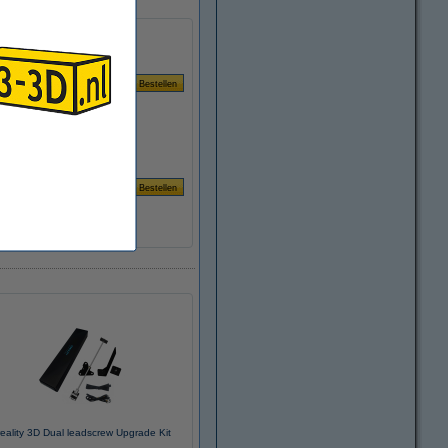
eality 3D Dual leadscrew Upgrade Kit