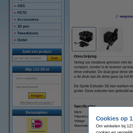
ABS
PETG
vergrote
Accessoires
3D pen
Tweedekans
Outlet
Zoek een product
Omschrijving
Zoek
Verleg uw creatieve grenzen met de C
compact, zonder in te leveren op kr
Mijn 123-3D.nl
drive extruder. De dual gear drive s
u de druk van de drive gear op het f
De Sprite Extruder SE kan werken m
groter. Deze extruder kan gebruikt 
Wachtwoord vergeten ?
Specificaties
Merk:
Betaalopties:
Filament diameter:
Cookies op 1
Voltage:
Om winkelen bij 123
Maximale stroom:
cookies en vergelij