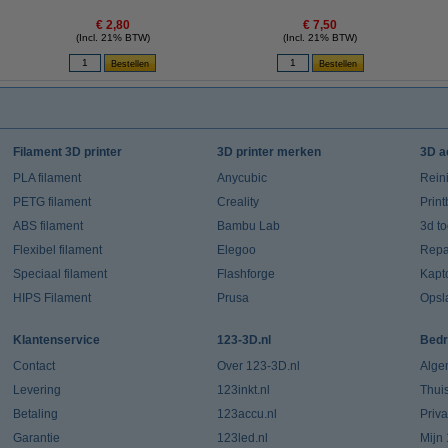
€ 2,80
€ 7,50
(Incl. 21% BTW)
(Incl. 21% BTW)
Filament 3D printer
3D printer merken
3D a
PLA filament
Anycubic
Rein
PETG filament
Creality
Prin
ABS filament
Bambu Lab
3d t
Flexibel filament
Elegoo
Repar
Speciaal filament
Flashforge
Kapt
HIPS Filament
Prusa
Opsl
Klantenservice
123-3D.nl
Bedr
Contact
Over 123-3D.nl
Alge
Levering
123inkt.nl
Thui
Betaling
123accu.nl
Priv
Garantie
123led.nl
Mijn