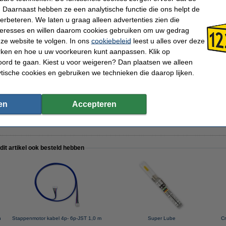
 Daarnaast hebben ze een analytische functie die ons helpt de
verbeteren. We laten u graag alleen advertenties zien die
nteresses en willen daarom cookies gebruiken om uw gedrag
l 4p- 6p-JST 1,0 m
ze website te volgen. In ons
cookiebeleid
leest u alles over deze
rken en hoe u uw voorkeuren kunt aanpassen. Klik op
ord te gaan. Kiest u voor weigeren? Dan plaatsen we alleen
ytische cookies en gebruiken we technieken die daarop lijken.
s, binnen Ø 2 mm, buiten Ø 4 mm | 100 cm
en
Accepteren
 dit artikel ook besteld hebben
n
Stappenmotor kabel 4p- 6p-JST 1,0 m
Super Lube
Cr