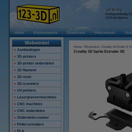
123 3D B.V.
Koningsbeltweg 52
1329 AK Almere
Home
Klantenservice
Downloads
Helpcentrum
Voor
Webwinkel
Home
3D-printers
Creality 3D Ender-3 V
Aanbiedingen
Creality 3D Sprite Extruder SE
3D-printers
3D-printer onderdelen
3D filament
3D resin
3D-scanners
UV-printers
Lasergraveermachines
CNC machines
CNC onderdelen
Onderdelen zoeker
Pellet extruders
PLA