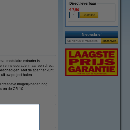
Direct leverbaar
€ 7,50
Nieuwsbrief
eze modulaire extruder is
sen en te upgraden naar een direct
e beschadigen. Met de spanner kunt
uit uw project halen.
w creatieve mogelijkheden nog
us en de CR-10.
Direct
DAR01244
ja
3,5 : 1