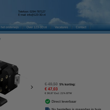
Telefoon: 0294-787127
E-mail:
info@123-3D.nl
 het onderwijs
Over 123-3D.nl
Vacatures
Contact
2
€ 49,50
5% korting:
€ 47,03
€ 38,87 Excl. 21% BTW
Direct leverbaar
Nu bestellen is maandag in huis