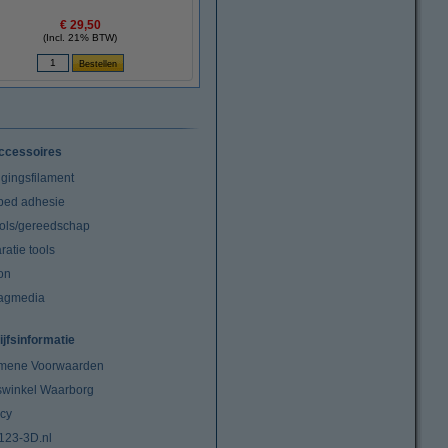
€ 29,50
(Incl. 21% BTW)
ccessoires
igingsfilament
tbed adhesie
ools/gereedschap
atie tools
on
agmedia
ijfsinformatie
mene Voorwaarden
swinkel Waarborg
acy
 123-3D.nl