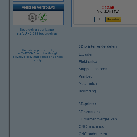
Veilig en vertrouwd
€ 12,50
(Incl. 21% BTW)
Beoordeling door klanten:
9.2
/
10
-
2.288
beoordelingen
3D printer onderdelen
This site is protected by
reCAPTCHA and the Google
Extruder
Privacy Policy
and
Terms of Service
apply.
Elektronica
Stappen motoren
Printbed
Mechanica
Bedrading
3D-printer
3D scanners
3D filament vergelijken
CNC machines
CNC onderdelen