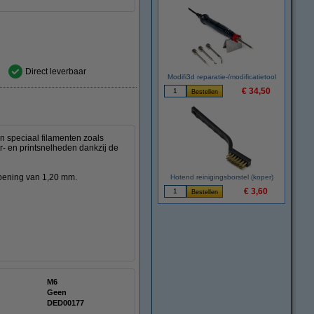
Direct leverbaar
Modifi3d reparatie-/modificatietool
€ 34,50
n speciaal filamenten zoals
r- en printsnelheden dankzij de
opening van 1,20 mm.
Hotend reinigingsborstel (koper)
€ 3,60
M6
Geen
DED00177