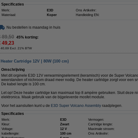
Specificaties
Merk:
E3D
Ons Artikelnr:
Materiaal:
Koper
Handleiding EN:
Nu bestellen is maandag in huis
€ 89,50
45% korting:
€ 49,23
 40,69 Excl. 21% BTW
eater Cartridge 12V | 80W (100 cm)
Omschrijving
Met dit orginele E3D 12V verwarmingselement (keramisch) voor de Super Volca
weerstanden of nichroom draad meer nodig. De heater cartridge zorgt voor een s
De kabel lengte is 100 cm.
Let op! Deze heater cartridge kan maximaal top 8 ampère gebruiken. Sluit deze ni
elektronica. Maak gebruik van de bijgeleverde mosfet module.
Voor het aansluiten kunt u de
E3D Super Volcano Assembly
raadplegen.
Specificaties
Merk:
E3D
Vermogen:
Kleur:
Zwart
Cartridge lengte:
Voltage:
12 V
Maximale stroom:
kabellengte:
100 cm
Ons Artikelnr: