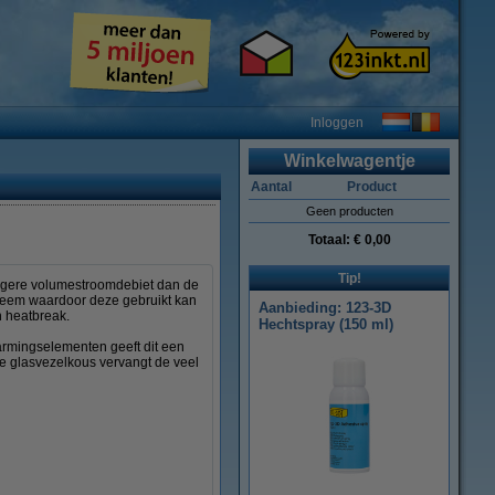
Inloggen
Winkelwagentje
Aantal
Product
Geen producten
Totaal:
€ 0,00
Tip!
hogere volumestroomdebiet dan de
teem waardoor deze gebruikt kan
Aanbieding: 123-3D
n heatbreak.
Hechtspray (150 ml)
armingselementen geeft dit een
de glasvezelkous vervangt de veel