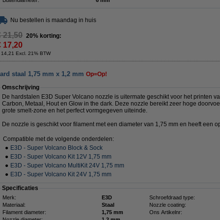
Buitendiameter:
6 mm
Nu bestellen is maandag in huis
€ 21,50
20% korting:
€ 17,20
 14,21 Excl. 21% BTW
ard staal 1,75 mm x 1,2 mm
Op=Op!
Omschrijving
De hardstalen E3D Super Volcano nozzle is uitermate geschikt voor het printen va
Carbon, Metaal, Hout en Glow in the dark. Deze nozzle bereikt zeer hoge doorvoe
grote smelt-zone en het perfect vormgegeven uiteinde.
De nozzle is geschikt voor filament met een diameter van 1,75 mm en heeft een 
Compatible met de volgende onderdelen:
●
E3D - Super Volcano Block & Sock
●
E3D - Super Volcano Kit 12V 1,75 mm
●
E3D - Super Volcano MultiKit 24V 1,75 mm
●
E3D - Super Volcano Kit 24V 1,75 mm
Specificaties
Merk:
E3D
Schroefdraad type:
Materiaal:
Staal
Nozzle coating:
Filament diameter:
1,75 mm
Ons Artikelnr:
Nozzle diameter:
1,2 mm