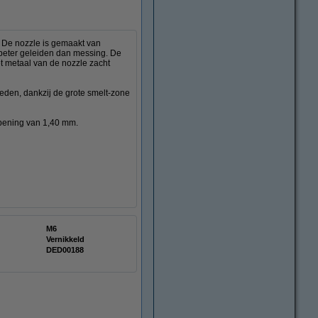
. De nozzle is gemaakt van
beter geleiden dan messing. De
t metaal van de nozzle zacht
eden, dankzij de grote smelt-zone
opening van 1,40 mm.
M6
Vernikkeld
DED00188