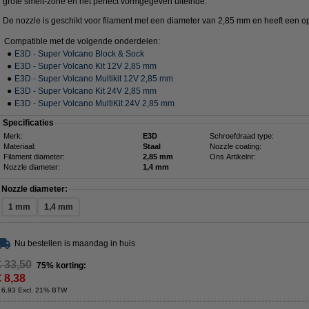
grote smelt-zone en het perfect vormgegeven uiteinde.
De nozzle is geschikt voor filament met een diameter van 2,85 mm en heeft een 
Compatible met de volgende onderdelen:
●
E3D - Super Volcano Block & Sock
●
E3D - Super Volcano Kit 12V 2,85 mm
●
E3D - Super Volcano Multikit 12V 2,85 mm
●
E3D - Super Volcano Kit 24V 2,85 mm
●
E3D - Super Volcano MultiKit 24V 2,85 mm
Specificaties
Merk:
E3D
Schroefdraad type:
Materiaal:
Staal
Nozzle coating:
Filament diameter:
2,85 mm
Ons Artikelnr:
Nozzle diameter:
1,4 mm
Nozzle diameter:
1 mm
1,4 mm
Nu bestellen is maandag in huis
€ 33,50
75% korting:
€ 8,38
 6,93 Excl. 21% BTW