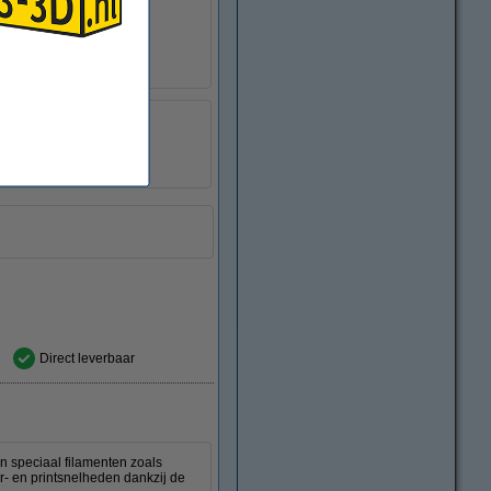
M6
Geen
DED00181
Direct leverbaar
n speciaal filamenten zoals
r- en printsnelheden dankzij de