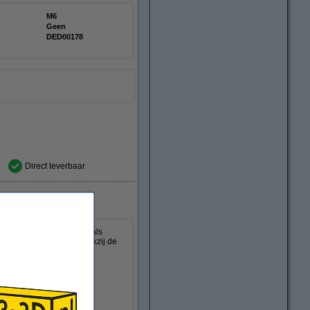
M6
Geen
DED00178
Direct leverbaar
n speciaal filamenten zoals
r- en printsnelheden dankzij de
opening van 1,00 mm.