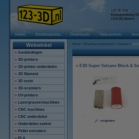
123 3D B.V.
Koningsbeltweg 52
1329 AK Almere
Home
Klantenservice
Downloads
Helpcentrum
Voor
Home
3D-printer onderdelen
Extruder
E3D
Webwinkel
Aanbiedingen
3D-printers
E3D Super Volcano Block & S
3D-printer onderdelen
3D filament
3D resin
3D-scanners
UV-printers
Lasergraveermachines
CNC machines
CNC onderdelen
vergroten
Onderdelen zoeker
Pellet extruders
PLA