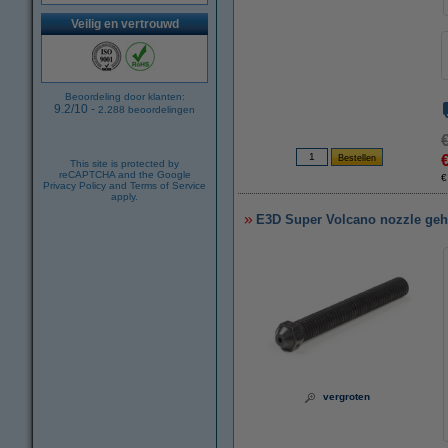
Veilig en vertrouwd
Beoordeling door klanten:
9.2
/
10
-
2.288
beoordelingen
This site is protected by
reCAPTCHA and the Google
€
Privacy Policy
and
Terms of Service
apply.
E3D Super Volcano nozzle geh
vergroten