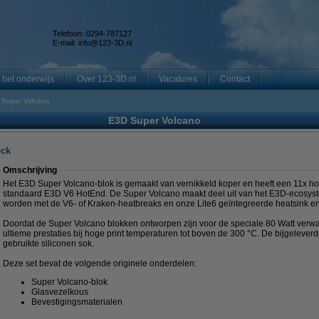
Telefoon: 0294-787127
E-mail:
info@123-3D.nl
 het onderwijs
Over 123-3D.nl
Vacatures
Contact
 Super Volcano
E3D Super Volcano
ock
Omschrijving
Het E3D Super Volcano-blok is gemaakt van vernikkeld koper en heeft een 11x 
standaard E3D V6 HotEnd. De Super Volcano maakt deel uit van het E3D-ecosys
worden met de V6- of Kraken-heatbreaks en onze Lite6 geïntegreerde heatsink e
Doordat de Super Volcano blokken ontworpen zijn voor de speciale 80 Watt verw
ultieme prestaties bij hoge print temperaturen tot boven de 300 °C. De bijgelever
gebruikte siliconen sok.
Deze set bevat de volgende originele onderdelen:
Super Volcano-blok
Glasvezelkous
Bevestigingsmaterialen