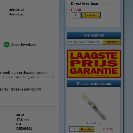
Direct leverbaar
DED00163
€ 7,50
Download
Nieuwsbrief
Direct leverbaar
no heeft u geen draadgewonden
nellere verwarming van de hotend.
Populaire producten
et rechtstreeks aan op uw
80 W
47,5 mm
Super Lube
8 A
DED00161
€ 7,50