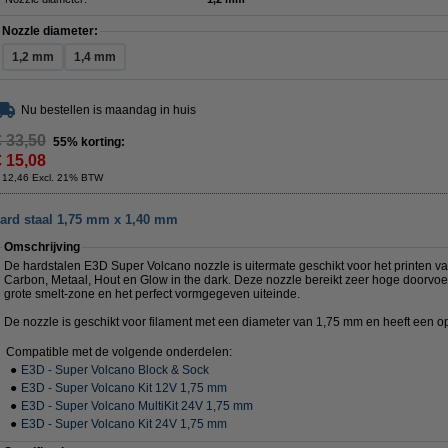
Nozzle diameter:
1,2 mm
1,4 mm
Nu bestellen is maandag in huis
€ 33,50
55% korting:
€ 15,08
 12,46 Excl. 21% BTW
ard staal 1,75 mm x 1,40 mm
Omschrijving
De hardstalen E3D Super Volcano nozzle is uitermate geschikt voor het printen va
Carbon, Metaal, Hout en Glow in the dark. Deze nozzle bereikt zeer hoge doorvoe
grote smelt-zone en het perfect vormgegeven uiteinde.
De nozzle is geschikt voor filament met een diameter van 1,75 mm en heeft een 
Compatible met de volgende onderdelen:
●
E3D - Super Volcano Block & Sock
●
E3D - Super Volcano Kit 12V 1,75 mm
●
E3D - Super Volcano MultiKit 24V 1,75 mm
●
E3D - Super Volcano Kit 24V 1,75 mm