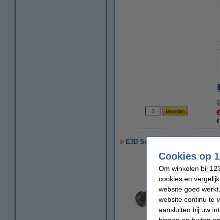
€
E3D Super Volcano nozzle geh
Cookies op 1
Om winkelen bij 123
cookies en vergelij
website goed werkt.
website continu te 
aansluiten bij uw i
binnen en buiten on