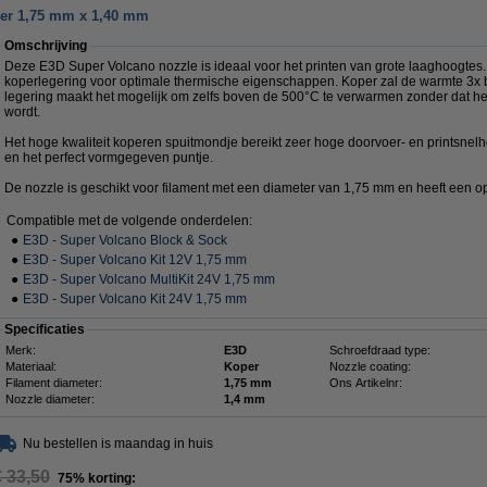
er 1,75 mm x 1,40 mm
Omschrijving
Deze E3D Super Volcano nozzle is ideaal voor het printen van grote laaghoogtes
koperlegering voor optimale thermische eigenschappen. Koper zal de warmte 3x 
legering maakt het mogelijk om zelfs boven de 500°C te verwarmen zonder dat he
wordt.
Het hoge kwaliteit koperen spuitmondje bereikt zeer hoge doorvoer- en printsnelh
en het perfect vormgegeven puntje.
De nozzle is geschikt voor filament met een diameter van 1,75 mm en heeft een 
Compatible met de volgende onderdelen:
●
E3D - Super Volcano Block & Sock
●
E3D - Super Volcano Kit 12V 1,75 mm
●
E3D - Super Volcano MultiKit 24V 1,75 mm
●
E3D - Super Volcano Kit 24V 1,75 mm
Specificaties
Merk:
E3D
Schroefdraad type:
Materiaal:
Koper
Nozzle coating:
Filament diameter:
1,75 mm
Ons Artikelnr:
Nozzle diameter:
1,4 mm
Nu bestellen is maandag in huis
€ 33,50
75% korting: