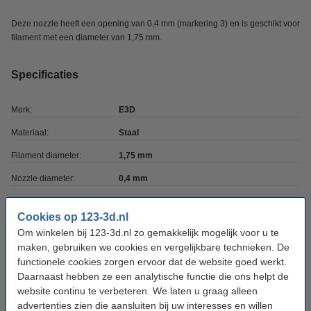
Deze nozzle heeft een opening van 0,4 mm (markering 3) en is geschikt voor
filament met een diameter van 1,75 mm.
Specificaties
Merk:
E3D
Materiaal:
Staal
Filament diameter:
1,75 mm
Nozzle diameter:
0,4 mm
Schroefdraad type:
M6
Cookies op 123-3d.nl
Nozzle coating:
Geen
Om winkelen bij 123-3d.nl zo gemakkelijk mogelijk voor u te
maken, gebruiken we cookies en vergelijkbare technieken. De
Ons Artikelnr:
DED00104
functionele cookies zorgen ervoor dat de website goed werkt.
Daarnaast hebben ze een analytische functie die ons helpt de
website continu te verbeteren. We laten u graag alleen
LET OP:
advertenties zien die aansluiten bij uw interesses en willen