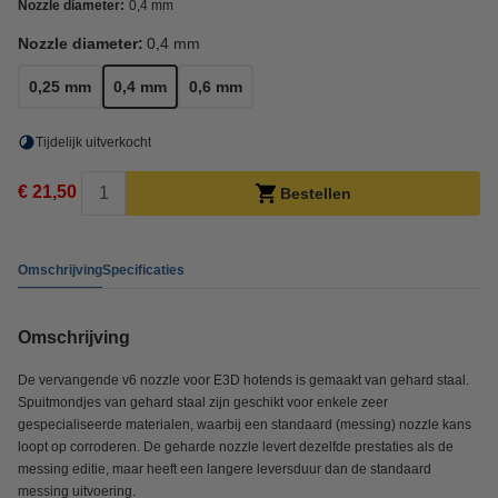
Nozzle diameter:
0,4 mm
Nozzle diameter:
0,4 mm
0,25 mm
0,4 mm
0,6 mm
Tijdelijk uitverkocht
€ 21,50
Bestellen
Omschrijving
Specificaties
Omschrijving
De vervangende v6 nozzle voor E3D hotends is gemaakt van gehard staal.
Spuitmondjes van gehard staal zijn geschikt voor enkele zeer
gespecialiseerde materialen, waarbij een standaard (messing) nozzle kans
loopt op corroderen. De geharde nozzle levert dezelfde prestaties als de
messing editie, maar heeft een langere leversduur dan de standaard
messing uitvoering.