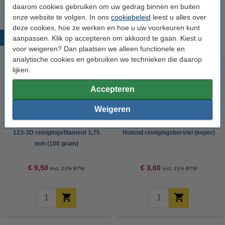
Van dit artikel is de levertijd momenteel onbekend.
daarom cookies gebruiken om uw gedrag binnen en buiten
onze website te volgen. In ons
cookiebeleid
leest u alles over
deze cookies, hoe ze werken en hoe u uw voorkeuren kunt
Populaire producten
aanpassen. Klik op accepteren om akkoord te gaan. Kiest u
voor weigeren? Dan plaatsen we alleen functionele en
analytische cookies en gebruiken we technieken die daarop
lijken.
Accepteren
Weigeren
123-3D reinigingsfilament 1,75
Hotend reinigingsborstel (koper)
mm (100 gram)
€ 9,50
€ 3,60
Incl. 21% BTW
Incl. 21% BTW