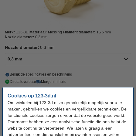
Merk:
123-3D
Materiaal:
Messing
Filament diameter:
1,75 mm
Nozzle diameter:
0,3 mm
Nozzle diameter:
0,3 mm
0,3 mm
Bekijk de specificaties en beschrijving
Direct leverbaar
Morgen in huis
€ 6,85
Cookies op 123-3d.nl
10% korting:
Bestellen
€ 6,17
Om winkelen bij 123-3d.nl zo gemakkelijk mogelijk voor u te
maken, gebruiken we cookies en vergelijkbare technieken. De
functionele cookies zorgen ervoor dat de website goed werkt.
Direct mee bestellen
Daarnaast hebben ze een analytische functie die ons helpt de
website continu te verbeteren. We laten u graag alleen
Hotend reinigingsborstel (koper)
€ 3,60
advertenties zien die aansluiten bij uw interesses en willen