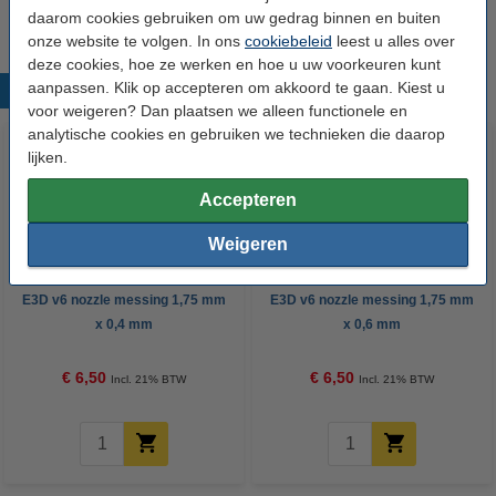
daarom cookies gebruiken om uw gedrag binnen en buiten
onze website te volgen. In ons
cookiebeleid
leest u alles over
deze cookies, hoe ze werken en hoe u uw voorkeuren kunt
aanpassen. Klik op accepteren om akkoord te gaan. Kiest u
Populaire producten
voor weigeren? Dan plaatsen we alleen functionele en
analytische cookies en gebruiken we technieken die daarop
lijken.
Accepteren
Weigeren
E3D v6 nozzle messing 1,75 mm
E3D v6 nozzle messing 1,75 mm
x 0,4 mm
x 0,6 mm
€ 6,50
€ 6,50
Incl. 21% BTW
Incl. 21% BTW