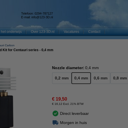
Telefoon: 0294-787127
E-mail:
info@123-3D.nl
 het onderwijs
Over 123-3D.nl
Vacatures
Contact
auri Carbon
Kit for Centauri series - 0,4 mm
Nozzle diameter:
0,4 mm
0,2 mm
0,4 mm
0,6 mm
0,8 mm
€ 19,50
€ 16,12 Excl. 21% BTW
Direct leverbaar
Morgen in huis