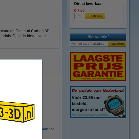
Direct leverbaar
€ 7,50
ntauri en Centauri Carbon 3D
prints. De kit is ideaal voor
Nieuwsbrief
DAR02414
egoo Centauri 0.4 mm Brass hardened
steel nozzle