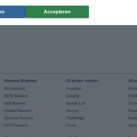
€ 19,50
€ 39,50
(Incl. 21% BTW)
(Incl. 21% BTW)
en
Accepteren
Filament 3D printer
3D printer merken
3D a
PLA filament
Anycubic
Rein
PETG filament
Creality
Prin
ABS filament
Bambu Lab
3d t
Flexibel filament
Elegoo
Repar
Speciaal filament
Flashforge
Kapt
HIPS Filament
Prusa
Opsl