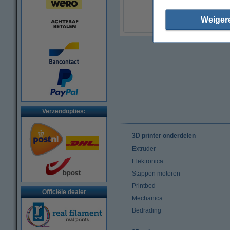
€ 19,50
(Incl. 21% BTW)
Weiger
Verzendopties:
3D printer onderdelen
Extruder
Elektronica
Stappen motoren
Printbed
Officiële dealer
Mechanica
Bedrading