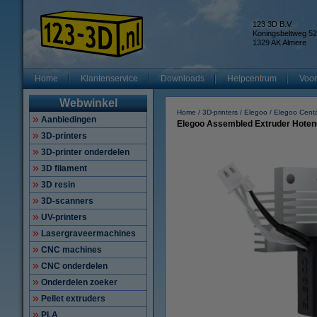
123 3D B.V.
Koningsbeltweg 52
1329 AK Almere
Home
Klantenservice
Downloads
Helpcentrum
Voor
Webwinkel
Home
3D-printers
Elegoo
Elegoo Cent
Aanbiedingen
Elegoo Assembled Extruder Hotend 
3D-printers
3D-printer onderdelen
3D filament
3D resin
3D-scanners
UV-printers
Lasergraveermachines
CNC machines
CNC onderdelen
Onderdelen zoeker
Pellet extruders
PLA