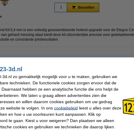
Bestellen
n
d Kit 0,4 mm is een volledig geassembleerde hotend upgrade voor de Elegoo Ce
 van gehard messing-staal biedt deze kit uitzonderlijke precisie voor gedetailleerde 
lutie en consistente printresultaten.
Elegoo
Ons Artikelnr:
0,4 mm
23-3d.nl
-3d.nl zo gemakkelijk mogelijk voor u te maken, gebruiken we
kbare technieken. De functionele cookies zorgen ervoor dat de
 dit artikel ook besteld hebben
 Daarnaast hebben ze een analytische functie die ons helpt de
verbeteren. We laten u graag alleen advertenties zien die
nteresses en willen daarom cookies gebruiken om uw gedrag
ze website te volgen. In ons
cookiebeleid
leest u alles over deze
rken en hoe u uw voorkeuren kunt aanpassen. Klik op
ord te gaan. Kiest u voor weigeren? Dan plaatsen we alleen
r
Elegoo Assembled Extruder Hotend Kit for
Elegoo Dual-Sided Build Plate Pack for
El
ytische cookies en gebruiken we technieken die daarop lijken.
Centauri series - 0,6 mm
Centauri Carbon/Centauri (3 stuks)