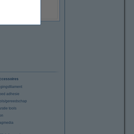
€ 5,95
(Incl. 21% BTW)
ccessoires
igingsfilament
tbed adhesie
ools/gereedschap
atie tools
on
agmedia