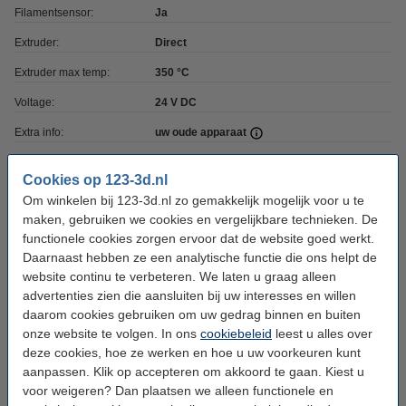
Filamentsensor:
Ja
Extruder:
Direct
Extruder max temp:
350 °C
Voltage:
24 V DC
Extra info:
uw oude apparaat
Ons Artikelnr:
DKI00533
Cookies op 123-3d.nl
Multicolor:
Ja
Om winkelen bij 123-3d.nl zo gemakkelijk mogelijk voor u te
maken, gebruiken we cookies en vergelijkbare technieken. De
functionele cookies zorgen ervoor dat de website goed werkt.
Direct mee bestellen
Daarnaast hebben ze een analytische functie die ons helpt de
website continu te verbeteren. We laten u graag alleen
Elegoo Centauri Nozzle Silicone Brush
advertenties zien die aansluiten bij uw interesses en willen
€ 0,95
daarom cookies gebruiken om uw gedrag binnen en buiten
onze website te volgen. In ons
cookiebeleid
leest u alles over
deze cookies, hoe ze werken en hoe u uw voorkeuren kunt
Geavanceerde multicolor en multi-materiaal workflows
aanpassen. Klik op accepteren om akkoord te gaan. Kiest u
De Centauri Carbon 2 Combo maakt gebruik van het Elegoo CANVAS-
voor weigeren? Dan plaatsen we alleen functionele en
systeem met automatische filamentwissel en RFID-filamentdetectie. Zo print