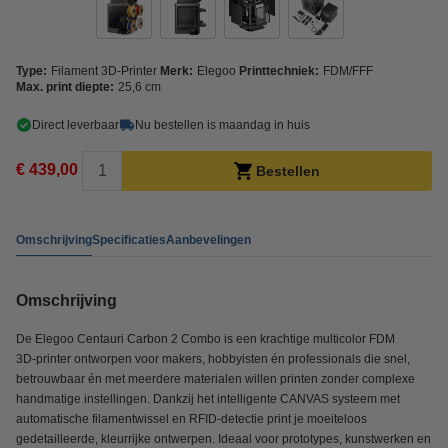
Type:
Filament 3D-Printer
Merk:
Elegoo
Printtechniek:
FDM/FFF
Max. print diepte:
25,6 cm
Direct leverbaar
Nu bestellen is maandag in huis
€ 439,00
Bestellen
Omschrijving
Specificaties
Aanbevelingen
Omschrijving
De Elegoo Centauri Carbon 2 Combo is een krachtige multicolor FDM
3D‑printer ontworpen voor makers, hobbyisten én professionals die snel,
betrouwbaar én met meerdere materialen willen printen zonder complexe
handmatige instellingen. Dankzij het intelligente CANVAS systeem met
automatische filamentwissel en RFID‑detectie print je moeiteloos
gedetailleerde, kleurrijke ontwerpen. Ideaal voor prototypes, kunstwerken en