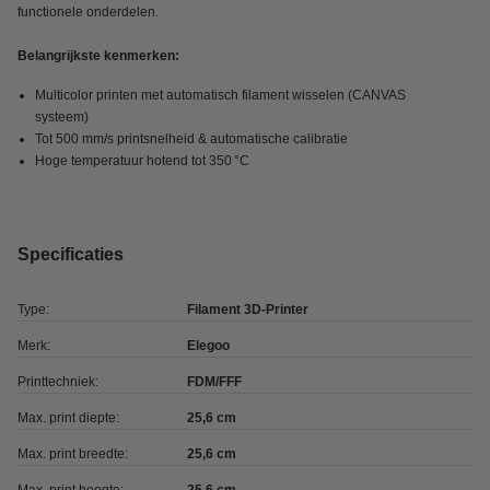
functionele onderdelen.
Belangrijkste kenmerken:
Multicolor printen met automatisch filament wisselen (CANVAS
systeem)
Tot 500 mm/s printsnelheid & automatische calibratie
Hoge temperatuur hotend tot 350 °C
Specificaties
Type:
Filament 3D-Printer
Merk:
Elegoo
Printtechniek:
FDM/FFF
Max. print diepte:
25,6 cm
Max. print breedte:
25,6 cm