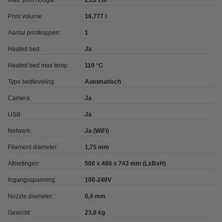
Max. print hoogte:
25,6 cm
Print volume:
16,777 l
Aantal printkoppen:
1
Heated bed:
Ja
Heated bed max temp:
110 °C
Type bedleveling:
Automatisch
Camera:
Ja
USB:
Ja
Netwerk:
Ja (WiFi)
Filament diameter:
1,75 mm
Afmetingen:
500 x 480 x 743 mm (LxBxH)
Ingangsspanning:
100-240V
Nozzle diameter:
0,4 mm
Gewicht:
23,8 kg