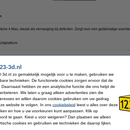
n
une 4 Max, ideaal als vervanging bij defecten. Zorgt voor een gelijkmatige warmte
chtplatform
Ons Artikelnr:
DAR015
23-3d.nl
-3d.nl zo gemakkelijk mogelijk voor u te maken, gebruiken we
kbare technieken. De functionele cookies zorgen ervoor dat de
 dit artikel ook besteld hebben
 Daarnaast hebben ze een analytische functie die ons helpt de
verbeteren. We laten u graag alleen advertenties zien die
nteresses en willen daarom cookies gebruiken om uw gedrag
ze website te volgen. In ons
cookiebeleid
leest u alles over deze
rken en hoe u uw voorkeuren kunt aanpassen. Klik op
ord te gaan. Kiest u voor weigeren? Dan plaatsen we alleen
Elegoo Neptune 4 Max Magnetische
Elegoo Neptune 4 Max PEI hechtplatform
ytische cookies en gebruiken we technieken die daarop lijken.
onderplaat