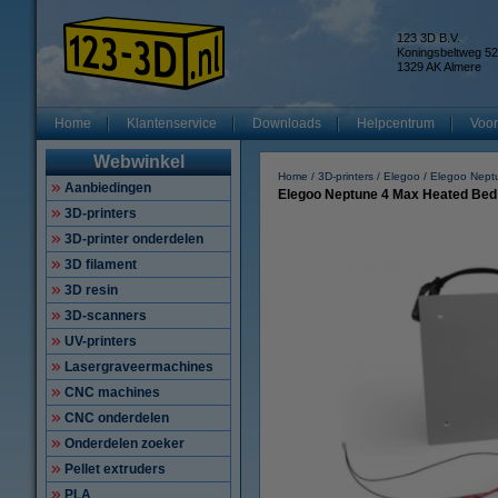
123 3D B.V.
Koningsbeltweg 52
1329 AK Almere
Home
Klantenservice
Downloads
Helpcentrum
Voor
Webwinkel
Home
3D-printers
Elegoo
Elegoo Nept
Aanbiedingen
Elegoo Neptune 4 Max Heated Bed
3D-printers
3D-printer onderdelen
3D filament
3D resin
3D-scanners
UV-printers
Lasergraveermachines
CNC machines
CNC onderdelen
Onderdelen zoeker
Pellet extruders
PLA