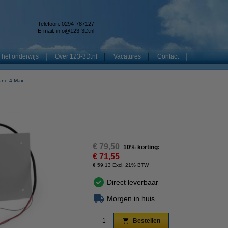
Telefoon: 0294-787127
E-mail:
info@123-3D.nl
 het onderwijs
Over 123-3D.nl
Vacatures
Contact
une 4 Max
€ 79,50
10% korting:
€ 71,55
€ 59,13 Excl. 21% BTW
Direct leverbaar
Morgen in huis
Bestellen