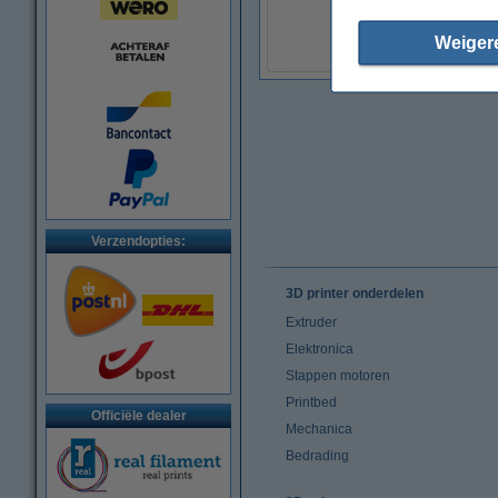
€ 11,95
(Incl. 21% BTW)
Weiger
Verzendopties:
3D printer onderdelen
Extruder
Elektronica
Stappen motoren
Printbed
Officiële dealer
Mechanica
Bedrading