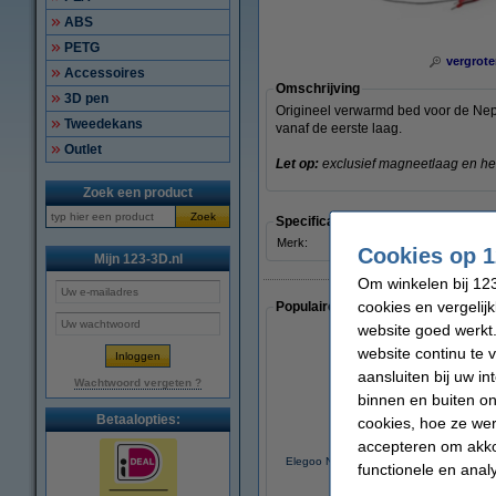
ABS
PETG
vergrote
Accessoires
Omschrijving
3D pen
Origineel verwarmd bed voor de Nept
Tweedekans
vanaf de eerste laag.
Outlet
Let op:
exclusief magneetlaag en he
Zoek een product
Zoek
Specificaties
Merk:
Elegoo
Cookies op 1
Mijn 123-3D.nl
Om winkelen bij 123
cookies en vergelij
Populaire artikelen van klanten die
website goed werkt.
website continu te 
aansluiten bij uw i
Wachtwoord vergeten ?
binnen en buiten on
Betaalopties:
cookies, hoe ze we
accepteren om akko
Elegoo Neptune 4 Max Extruder kabel kit
functionele en anal