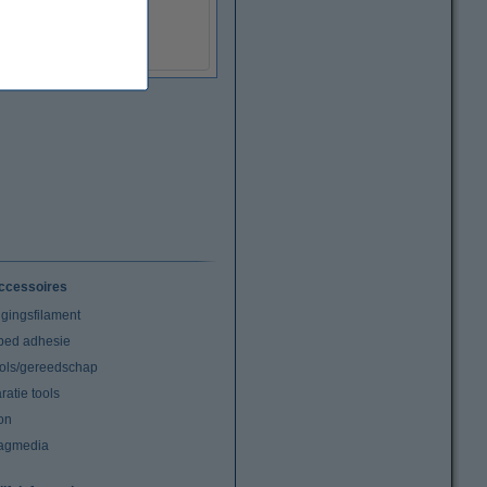
ccessoires
igingsfilament
tbed adhesie
ools/gereedschap
atie tools
on
agmedia