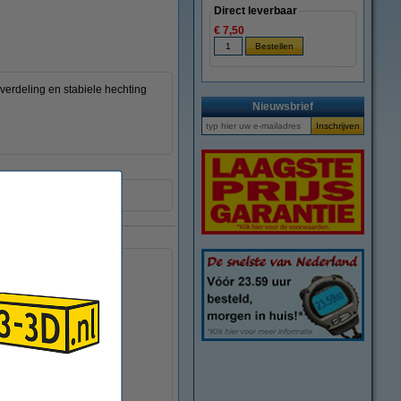
Direct leverbaar
€ 7,50
verdeling en stabiele hechting
Nieuwsbrief
26