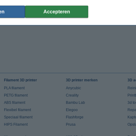
€ 8,95
€ 59,50
(Incl. 21% BTW)
(Incl. 21% BTW)
en
Accepteren
Filament 3D printer
3D printer merken
3D a
PLA filament
Anycubic
Rein
PETG filament
Creality
Prin
ABS filament
Bambu Lab
3d t
Flexibel filament
Elegoo
Repar
Speciaal filament
Flashforge
Kapt
HIPS Filament
Prusa
Opsl