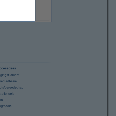
€ 34,50
(Incl. 21% BTW)
ccessoires
igingsfilament
tbed adhesie
ools/gereedschap
atie tools
on
agmedia