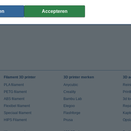
€ 11,50
€ 17,85
en
Accepteren
(Incl. 21% BTW)
(Incl. 21% BTW)
Filament 3D printer
3D printer merken
3D a
PLA filament
Anycubic
Rein
PETG filament
Creality
Prin
ABS filament
Bambu Lab
3d t
Flexibel filament
Elegoo
Repar
Speciaal filament
Flashforge
Kapt
HIPS Filament
Prusa
Opsl