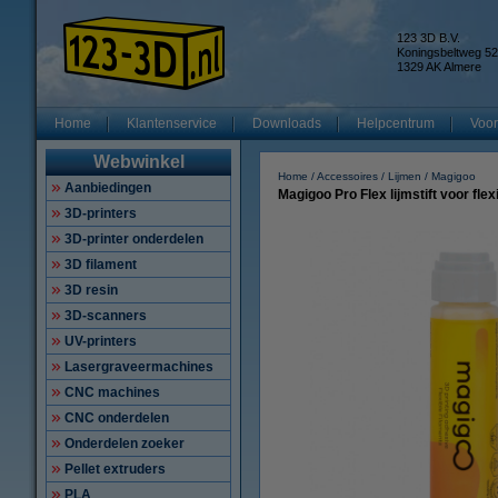
123 3D B.V.
Koningsbeltweg 52
1329 AK Almere
Home
Klantenservice
Downloads
Helpcentrum
Voor
Webwinkel
Home
Accessoires
Lijmen
Magigoo
Aanbiedingen
Magigoo Pro Flex lijmstift voor flex
3D-printers
3D-printer onderdelen
3D filament
3D resin
3D-scanners
UV-printers
Lasergraveermachines
CNC machines
CNC onderdelen
Onderdelen zoeker
Pellet extruders
PLA