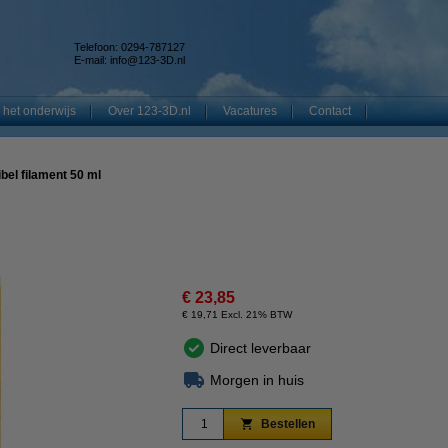
Telefoon: 0294-787127
E-mail:
info@123-3D.nl
 het onderwijs
Over 123-3D.nl
Vacatures
Contact
ibel filament 50 ml
€ 23,85
€ 19,71 Excl. 21% BTW
Direct leverbaar
Morgen in huis
Bestellen