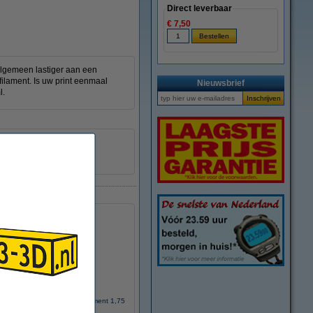
Direct leverbaar
€ 7,50
 algemeen lastiger aan een
 filament. Is uw print eenmaal
Nieuwsbrief
l.
ymaker PolyFlex TPU-95A filament 1,75
mm Black 0,75 kg