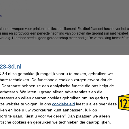
n
ciaal ontworpen voor printen met flexibel filament. Flexibel filament hecht over het
ossing en zorgt voor een perfecte hechting van objecten die geprint zijn met flexibel
nvoudig. Hierdoor heeft u geen gereedschap meer nodig! De verpakking bevat 50 m
Video:
Instructievideo
Ons Artikelnr:
DCP00212
23-3d.nl
-3d.nl zo gemakkelijk mogelijk voor u te maken, gebruiken we
kbare technieken. De functionele cookies zorgen ervoor dat de
 dit artikel ook besteld hebben
 Daarnaast hebben ze een analytische functie die ons helpt de
verbeteren. We laten u graag alleen advertenties zien die
nteresses en willen daarom cookies gebruiken om uw gedrag
ze website te volgen. In ons
cookiebeleid
leest u alles over deze
rken en hoe u uw voorkeuren kunt aanpassen. Klik op
ord te gaan. Kiest u voor weigeren? Dan plaatsen we alleen
ytische cookies en gebruiken we technieken die daarop lijken.
3DLAC hechtspray (400 ml)
Magigoo 3D lijmstift 50 ml
Pol