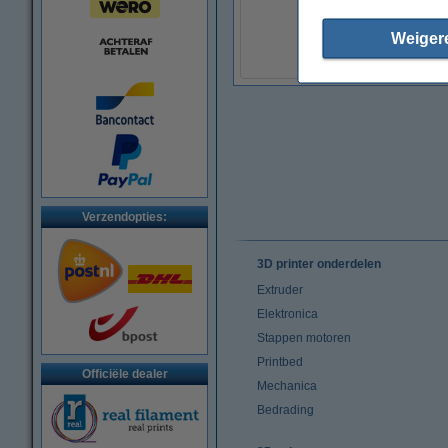
€ 9,50
Weiger
(Incl. 21% BTW)
Verzendopties:
3D printer onderdelen
Extruder
Elektronica
Stappen motoren
Printbed
Officiële dealer
Mechanica
Bedrading