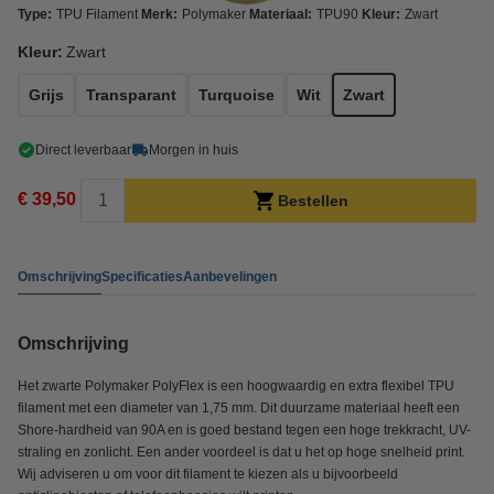
Type:
TPU Filament
Merk:
Polymaker
Materiaal:
TPU90
Kleur:
Zwart
Kleur:
Zwart
Grijs
Transparant
Turquoise
Wit
Zwart
Direct leverbaar
Morgen in huis
€ 39,50
Bestellen
Omschrijving
Specificaties
Aanbevelingen
Omschrijving
Het zwarte Polymaker PolyFlex is een hoogwaardig en extra flexibel TPU
filament met een diameter van 1,75 mm. Dit duurzame materiaal heeft een
Shore-hardheid van 90A en is goed bestand tegen een hoge trekkracht, UV-
straling en zonlicht. Een ander voordeel is dat u het op hoge snelheid print.
Wij adviseren u om voor dit filament te kiezen als u bijvoorbeeld