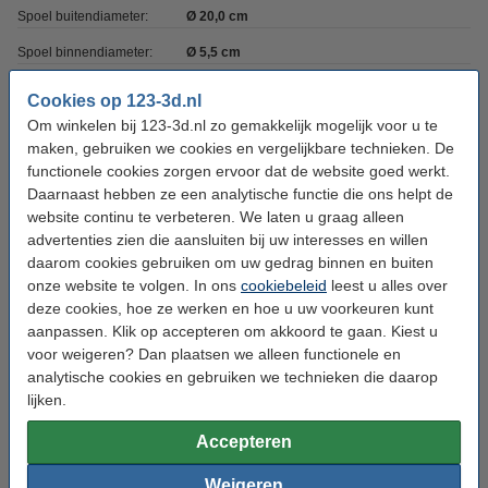
Spoel buitendiameter:
Ø 20,0 cm
Spoel binnendiameter:
Ø 5,5 cm
Spoel breedte:
4,5 cm
Cookies op 123-3d.nl
Gewicht lege spoel:
Om winkelen bij 123-3d.nl zo gemakkelijk mogelijk voor u te
± 125 gram
maken, gebruiken we cookies en vergelijkbare technieken. De
Print snelheid:
30 - 60 mm/s
functionele cookies zorgen ervoor dat de website goed werkt.
Daarnaast hebben ze een analytische functie die ons helpt de
Ons Artikelnr:
DFP14018
website continu te verbeteren. We laten u graag alleen
advertenties zien die aansluiten bij uw interesses en willen
Direct mee bestellen
daarom cookies gebruiken om uw gedrag binnen en buiten
onze website te volgen. In ons
cookiebeleid
leest u alles over
3D print nabewerking set
deze cookies, hoe ze werken en hoe u uw voorkeuren kunt
€ 9,50
aanpassen. Klik op accepteren om akkoord te gaan. Kiest u
voor weigeren? Dan plaatsen we alleen functionele en
analytische cookies en gebruiken we technieken die daarop
3DLAC hechtspray (400 ml)
lijken.
€ 11,50
Accepteren
Magigoo Pro Flex lijmstift voor flexibel filament
50 ml
Weigeren
€ 23,85