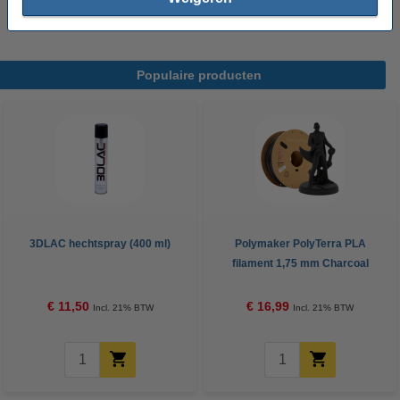
Populaire producten
3DLAC hechtspray (400 ml)
Polymaker PolyTerra PLA
filament 1,75 mm Charcoal
Black 1 kg
€ 11,50
€ 16,99
Incl. 21% BTW
Incl. 21% BTW