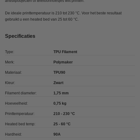
antislipobjecten of telefoonhoesjes wilt printen.
De ideale printtemperatuur is 210 tot 230 °C. Voor het beste resultaat
gebruikt u een heated bed van 25 tot 60 °C.
Specificaties
Type:
TPU Filament
Merk:
Polymaker
Materiaal:
TPU90
Kleur:
Zwart
Filament diameter:
1,75 mm
Hoeveelheid:
0,75 kg
Printtemperatuur:
210 - 230 °C
Heated bed temp:
25 - 60 °C
Hardheid:
90A