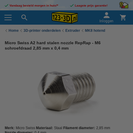
Vandaag besteld morgen in huis!*
Laagste prijs garantie!
Inloggen
Home
3D-printer onderdelen
Extruder
MK8 hotend
Micro Swiss A2 hard stalen nozzle RepRap - M6
schroefdraad 2,85 mm x 0,4 mm
Merk:
Micro Swiss
Materiaal:
Staal
Filament diameter:
2,85 mm
Nozzle diameter:
0,4 mm