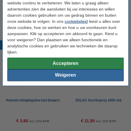
website continu te verbeteren. We laten u graag alleen
Nozzle coating:
advertenties zien die aansluiten bij uw interesses en willen
TwinClad XT
daarom cookies gebruiken om uw gedrag binnen en buiten
Ons Artikelnr:
DMS00003
onze website te volgen. In ons
cookiebeleid
leest u alles over
deze cookies, hoe ze werken en hoe u uw voorkeuren kunt
aanpassen. Klik op accepteren om akkoord te gaan. Kiest u
voor weigeren? Dan plaatsen we alleen functionele en
Populaire producten
analytische cookies en gebruiken we technieken die daarop
lijken.
Accepteren
Weigeren
Hotend reinigingsborstel (koper)
3DLAC hechtspray (400 ml)
€ 3,60
€ 11,50
Incl. 21% BTW
Incl. 21% BTW