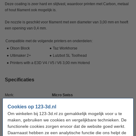
Deze coating is zeer hard en slijtvast, waardoor printen met Carbon, metaal
of hout filament ook mogelijk is.
De nozzle is geschikt voor filament met een diameter van 3,00 mm en heeft
een opening van 0,4 mm.
Compatible met de volgende printers en onderdelen:
●
Olson Block
●
Taz Workhorse
●
Ultimaker 2+
●
Lulzbot SL Toolhead
●
Printers with a E3D V4 / V5 / V6 3,00 mm Hotend
Specificaties
Merk:
Micro Swiss
Materiaal:
Staal
Cookies op 123-3d.nl
Om winkelen bij 123-3d.nl zo gemakkelijk mogelijk voor u te
Filament diameter:
2,85 mm
maken, gebruiken we cookies en vergelijkbare technieken. De
Nozzle diameter:
0,4 mm
functionele cookies zorgen ervoor dat de website goed werkt.
Daarnaast hebben ze een analytische functie die ons helpt de
Schroefdraad type:
M6