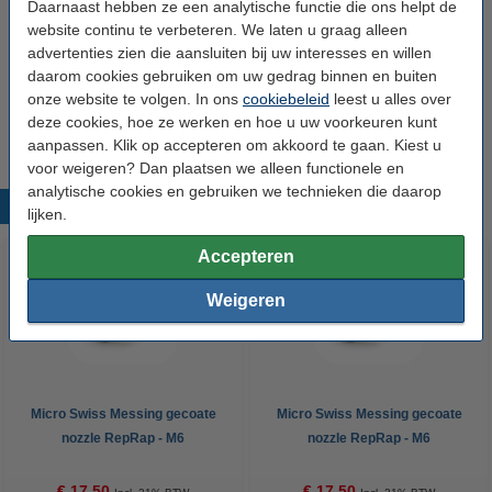
Daarnaast hebben ze een analytische functie die ons helpt de
website continu te verbeteren. We laten u graag alleen
Schroefdraad type:
M6
advertenties zien die aansluiten bij uw interesses en willen
Nozzle coating:
TwinClad XT
daarom cookies gebruiken om uw gedrag binnen en buiten
onze website te volgen. In ons
cookiebeleid
leest u alles over
Ons Artikelnr:
DMS00056
deze cookies, hoe ze werken en hoe u uw voorkeuren kunt
aanpassen. Klik op accepteren om akkoord te gaan. Kiest u
voor weigeren? Dan plaatsen we alleen functionele en
analytische cookies en gebruiken we technieken die daarop
Populaire producten
lijken.
Accepteren
Weigeren
Micro Swiss Messing gecoate
Micro Swiss Messing gecoate
nozzle RepRap - M6
nozzle RepRap - M6
schroefdraad 1,75 mm x 0,20
schroefdraad 1,75 mm x 0,40
mm
mm
€ 17,50
€ 17,50