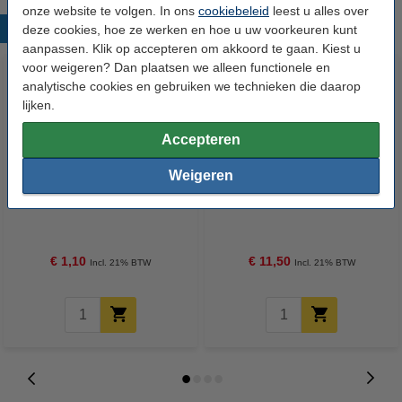
onze website te volgen. In ons
cookiebeleid
leest u alles over
Populaire producten
deze cookies, hoe ze werken en hoe u uw voorkeuren kunt
aanpassen. Klik op accepteren om akkoord te gaan. Kiest u
voor weigeren? Dan plaatsen we alleen functionele en
analytische cookies en gebruiken we technieken die daarop
lijken.
Accepteren
Weigeren
Heaterblock isolatie katoen
3DLAC hechtspray (400 ml)
€ 1,10
€ 11,50
Incl. 21% BTW
Incl. 21% BTW