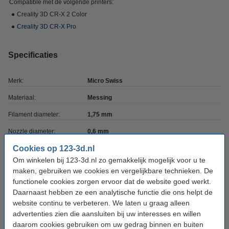
Compatible met de volgende printers:
●
Creality 3D CR-X 2 Color
●
Creality 3D CR-X Pro
Specificaties
Merk:
Micro Swiss
Materiaal:
Messing
Filament diameter:
1,75 mm
Nozzle diameter:
0,6 mm
Cookies op 123-3d.nl
Schroefdraad type:
M6x0,75
Om winkelen bij 123-3d.nl zo gemakkelijk mogelijk voor u te
Nozzle Type:
CR-X (Pro)
maken, gebruiken we cookies en vergelijkbare technieken. De
functionele cookies zorgen ervoor dat de website goed werkt.
Nozzle coating:
TwinClad XT
Daarnaast hebben ze een analytische functie die ons helpt de
Ons Artikelnr:
DAR00801
website continu te verbeteren. We laten u graag alleen
advertenties zien die aansluiten bij uw interesses en willen
daarom cookies gebruiken om uw gedrag binnen en buiten