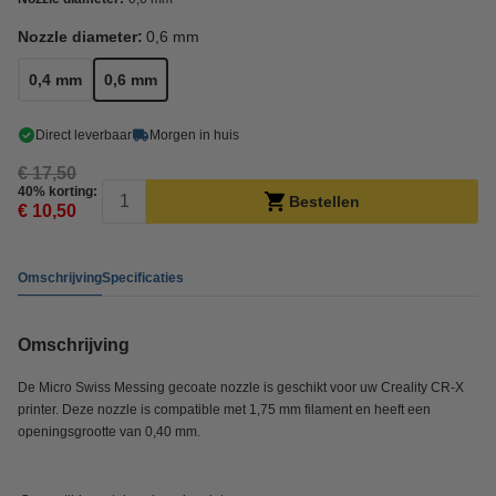
Nozzle diameter:
0,6 mm
0,4 mm
0,6 mm
Direct leverbaar
Morgen in huis
€ 17,50
40% korting:
Bestellen
€ 10,50
Omschrijving
Specificaties
Omschrijving
De Micro Swiss Messing gecoate nozzle is geschikt voor uw Creality CR-X
printer. Deze nozzle is compatible met 1,75 mm filament en heeft een
openingsgrootte van 0,40 mm.