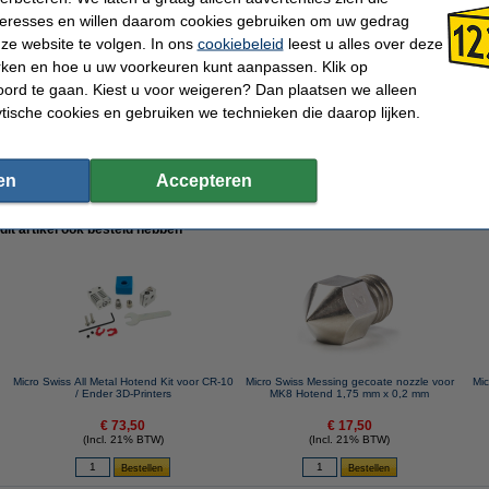
●
Micro Swiss All Metal Hotend for CR-10s Pro
nteresses en willen daarom cookies gebruiken om uw gedrag
●
Geeetech A10, A20, A30
ze website te volgen. In ons
cookiebeleid
leest u alles over deze
rken en hoe u uw voorkeuren kunt aanpassen. Klik op
ord te gaan. Kiest u voor weigeren? Dan plaatsen we alleen
ytische cookies en gebruiken we technieken die daarop lijken.
Micro Swiss
Schroefdraad type:
Messing
Nozzle Type:
1,75 mm
Nozzle coating:
0,6 mm
Ons Artikelnr:
en
Accepteren
 dit artikel ook besteld hebben
Micro Swiss All Metal Hotend Kit voor CR-10
Micro Swiss Messing gecoate nozzle voor
Mic
/ Ender 3D-Printers
MK8 Hotend 1,75 mm x 0,2 mm
€ 73,50
€ 17,50
(Incl. 21% BTW)
(Incl. 21% BTW)