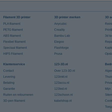
Filament 3D printer
3D printer merken
3D a
PLA filament
Anycubic
Rein
PETG filament
Creality
Prin
ABS filament
Bambu Lab
3d t
Flexibel filament
Elegoo
Repar
Speciaal filament
Flashforge
Kapt
HIPS Filament
Prusa
Opsl
Klantenservice
123-3D.nl
Bedr
Contact
Over 123-3D.nl
Alge
Levering
123inkt.nl
Thui
Betaling
123accu.nl
Priv
Garantie
123led.nl
Mijn
Ruilen en retourneren
123schoon.nl
Site
3D-pen filament
kabelshop.nl
Cook
Toeg