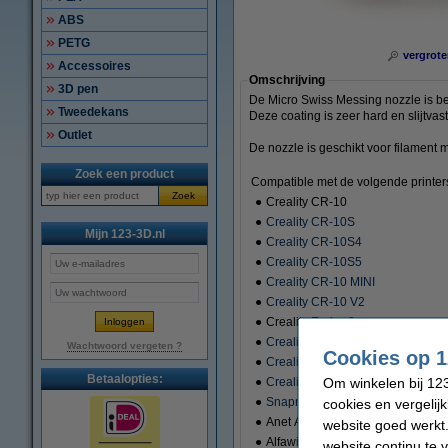
ABS
PETG
vergrote
Accessoires
Omschrijving
3D pen
De Micro Swiss Messing nozzle is bed
Tweedekans
Deze coating is zeer hard en slijtvas
Outlet
De nozzle is geschikt voor filament
Zoek een product
Compatible met de volgende printer
Zoek
●
Creality CR-10
●
Creality CR-10S
Mijn 123-3D.nl
●
Creality CR-10S4
●
Creality CR-10S5
●
Creality CR-10 MINI
●
Creality CR-10 V2
●
Creality Ender-2
●
Creality Ender-3
Wachtwoord vergeten ?
Cookies op 1
●
Creality CR-20
Betaalopties:
Om winkelen bij 123
●
Creality CR-20 Pro
●
Snapmaker 3-in-1 3D Printer
cookies en vergelij
●
Anet A8
website goed werkt.
●
Alfawise U20
website continu te 