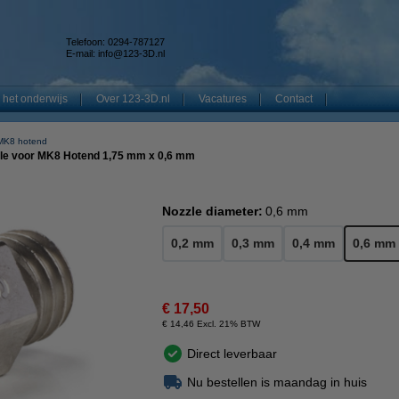
Telefoon: 0294-787127
E-mail:
info@123-3D.nl
 het onderwijs
Over 123-3D.nl
Vacatures
Contact
MK8 hotend
zle voor MK8 Hotend 1,75 mm x 0,6 mm
Nozzle diameter:
0,6 mm
0,2 mm
0,3 mm
0,4 mm
0,6 mm
€ 17,50
€ 14,46 Excl. 21% BTW
Direct leverbaar
Nu bestellen is maandag in huis