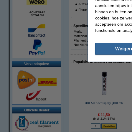
●
Alfawise U30
aansluiten bij uw i
●
Flsun QQ-S
binnen en buiten on
cookies, hoe ze we
accepteren om akko
Specificaties
functionele en anal
Merk:
Materiaal:
Filament diameter:
Nozzle diameter:
Weiger
Populaire artikelen van klanten die
Verzendopties:
3DLAC hechtspray (400 ml)
Officiële dealer
€ 11,50
(Incl. 21% BTW)