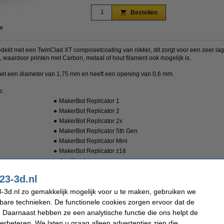
Bestellen
n
ekt met een TwinClad XT composietcoating van nikkel, dit zorgt voor een zeer lage
t, waardoor printen met Carbon, metaal of hout filament ook mogelijk is.
 met een diameter van 1,75 mm en heeft een opening van 0,6 mm.
s:
●
MakerBot Replicator 1
●
MakerBot Replicator 2
●
MakerBot Replicator 2x
●
MakerBot Replicator 5th Gen
●
MakerBot Replicator Mini
●
MakerBot Replicator z18
●
CraftBot 2
●
CraftBot PLUS
23-3d.nl
●
BQ Witbox
-3d.nl zo gemakkelijk mogelijk voor u te maken, gebruiken we
●
BQ Prusa I3 Hephestos
kbare technieken. De functionele cookies zorgen ervoor dat de
●
TronXY X5S
●
Tevo Tornado
 Daarnaast hebben ze een analytische functie die ons helpt de
●
Micro Swiss All Metal Hotend for CR-10
verbeteren. We laten u graag alleen advertenties zien die