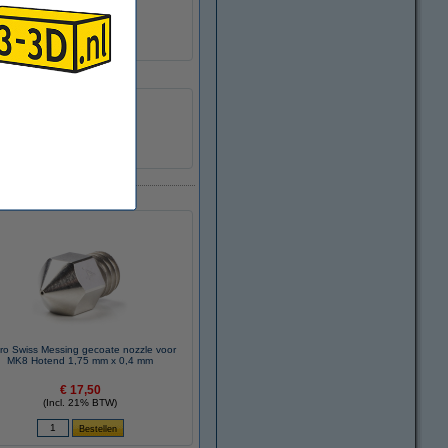
M6
MK8
TwinClad XT
DMS00038
ro Swiss Messing gecoate nozzle voor
MK8 Hotend 1,75 mm x 0,4 mm
€ 17,50
(Incl. 21% BTW)