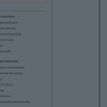
ccessoires
igingsfilament
tbed adhesie
ools/gereedschap
atie tools
on
agmedia
ijfsinformatie
mene Voorwaarden
swinkel Waarborg
acy
 123-3D.nl
map
iebeleid
ankelijkheidsverklaring