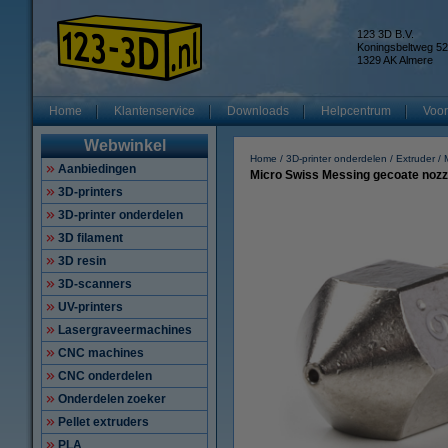
123 3D B.V.
Koningsbeltweg 52
1329 AK Almere
Home
Klantenservice
Downloads
Helpcentrum
Voor
Webwinkel
Home
3D-printer onderdelen
Extruder
Aanbiedingen
Micro Swiss Messing gecoate noz
3D-printers
3D-printer onderdelen
3D filament
3D resin
3D-scanners
UV-printers
Lasergraveermachines
CNC machines
CNC onderdelen
Onderdelen zoeker
Pellet extruders
PLA