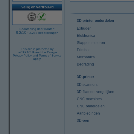
Veilig en vertrouwd
3D printer onderdelen
Extruder
Beoordeling door klanten:
9.2
/
10
-
2.288
beoordelingen
Elektronica
Stappen motoren
This site is protected by
Printbed
reCAPTCHA and the Google
Privacy Policy
and
Terms of Service
Mechanica
apply.
Bedrading
3D-printer
3D scanners
3D filament vergelijken
CNC machines
CNC onderdelen
Aanbiedingen
3D-pen